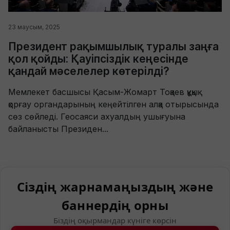
23 маусым, 2025
Президент рақымшылық туралы заңға
қол қойды: Қауіпсіздік кеңесінде
қандай мәселелер көтерілді?
Мемлекет басшысы Қасым-Жомарт Тоқаев құқық
қорғау органдарының кеңейтілген алқа отырысында
сөз сөйледі. Геосаяси ахуалдың ушығуына
байланысты Президен...
Сіздің жарнамаңыздың және
баннердің орны
Біздің оқырмандар күніге көрсін