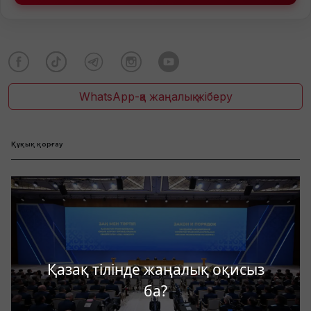
WhatsApp-қа жаңалық жіберу
Құқық қорғау
Қазақ тілінде жаңалық оқисыз
ба?