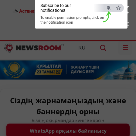
×
Subscribe to our
notifications!
Астана:
17°C
Алматы:
18°C
Шымкент:
21°C
To enable permission prompts, click on
the notification icon
ESC
☰
RU
Сіздің жарнамаңыздың және
баннердің орны
Біздің оқырмандар күніге көрсін
WhatsApp арқылы байланысу