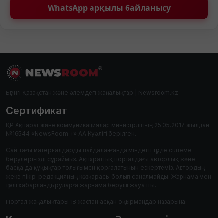
WhatsApp арқылы байланысу
Бүгінгі Қазақстан және әлемдегі жаңалықтар | Newsroom.kz
Сертификат
ҚР Ақпарат және коммуникациялар министрлігінің 25.05.2017 жылдан
№16544 «NewsRoom +» АА Куәлігі берілген.
Сайттағы материалдарды пайдаланғанда міндетті түрде сілтеме
берулеріңізді сұраймыз. Ақпараттық порталдағы авторлық және
басқа да құқықтар толығымен қорғалатынын ескертеміз. Автордың
жеке пікірі редакцияның көзқарасы болып саналмайды. Жарнама мен
түрлі хабарландыруларға жарнама беруші жауапты.
Портал жаңалықтары 18 жастан асқан оқырмандар назарына.