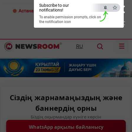
×
Subscribe to our
notifications!
Астана:
26°C
Алматы:
35°C
Шымкент:
38°C
To enable permission prompts, click on
the notification icon
ESC
☰
RU
Сіздің жарнамаңыздың және
баннердің орны
Біздің оқырмандар күніге көрсін
WhatsApp арқылы байланысу