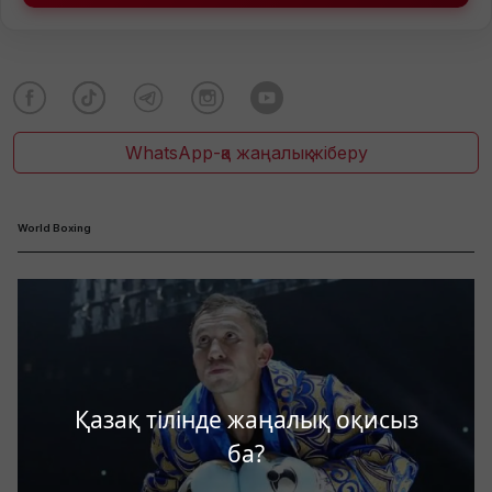
WhatsApp-қа жаңалық жіберу
World Boxing
Қазақ тілінде жаңалық оқисыз
ба?