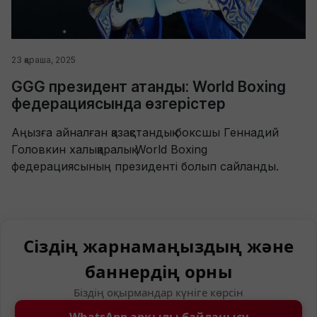
23 қараша, 2025
GGG президент атанды: World Boxing
федерациясында өзгерістер
Аңызға айналған қазақстандық боксшы Геннадий
Головкин халықаралық World Boxing
федерациясының президенті болып сайланды.
Сіздің жарнамаңыздың және
баннердің орны
Біздің оқырмандар күніге көрсін