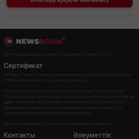
WhatsApp арқылы байланысу
Бүгінгі Қазақстан және әлемдегі жаңалықтар | Newsroom.kz
Сертификат
ҚР Ақпарат және коммуникациялар министрлігінің 25.05.2017 жылдан
№16544 «NewsRoom +» АА Куәлігі берілген.
Сайттағы материалдарды пайдаланғанда міндетті түрде сілтеме
берулеріңізді сұраймыз. Ақпараттық порталдағы авторлық және басқа да
құқықтар толығымен қорғалатынын ескертеміз. Автордың жеке пікірі
редакцияның көзқарасы болып саналмайды. Жарнама мен түрлі
хабарландыруларға жарнама беруші жауапты.
Портал жаңалықтары 18 жастан асқан оқырмандар назарына.
Контакты
Әлеуметтік