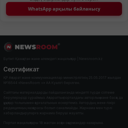
WhatsApp арқылы байланысу
Бүгінгі Қазақстан және әлемдегі жаңалықтар | Newsroom.kz
Сертификат
ҚР Ақпарат және коммуникациялар министрлігінің 25.05.2017 жылдан
№16544 «NewsRoom +» АА Куәлігі берілген.
Сайттағы материалдарды пайдаланғанда міндетті түрде сілтеме
берулеріңізді сұраймыз. Ақпараттық порталдағы авторлық және басқа да
құқықтар толығымен қорғалатынын ескертеміз. Автордың жеке пікірі
редакцияның көзқарасы болып саналмайды. Жарнама мен түрлі
хабарландыруларға жарнама беруші жауапты.
Портал жаңалықтары 18 жастан асқан оқырмандар назарына.