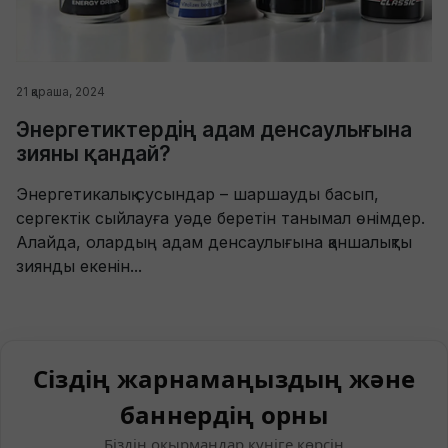
21 қараша, 2024
Энергетиктердің адам денсаулығына
зияны қандай?
Энергетикалық сусындар – шаршауды басып,
сергектік сыйлауға уәде беретін танымал өнімдер.
Алайда, олардың адам денсаулығына қаншалықты
зиянды екенін...
Сіздің жарнамаңыздың және
баннердің орны
Біздің оқырмандар күніге көрсін