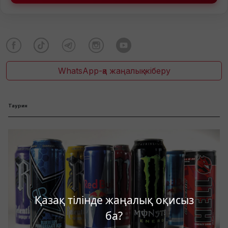
WhatsApp-қа жаңалық жіберу
Таурин
Қазақ тілінде жаңалық оқисыз
ба?