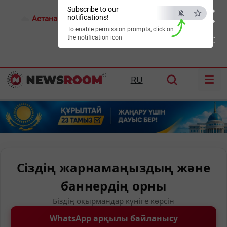
×
Subscribe to our
notifications!
Астана:
20°C
Алматы:
25°C
Шымкент:
30°C
To enable permission prompts, click on
the notification icon
ESC
☰
RU
Сіздің жарнамаңыздың және
баннердің орны
Біздің оқырмандар күніге көрсін
WhatsApp арқылы байланысу