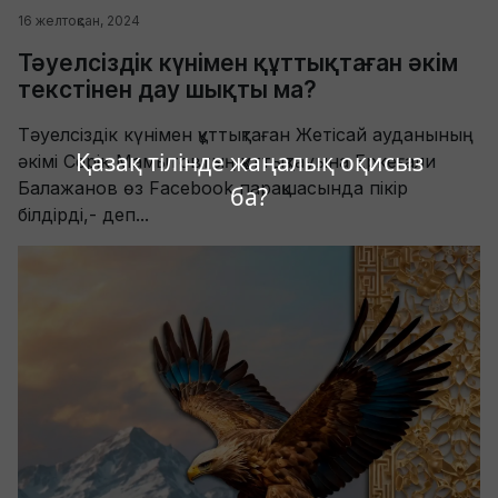
16 желтоқсан, 2024
Тәуелсіздік күнімен құттықтаған әкім
текстінен дау шықты ма?
Тәуелсіздік күнімен құттықтаған Жетісай ауданының
Қазақ тілінде жаңалық оқисыз
әкімі Серік Мамытовтың құттықтауына Еркеғали
Балажанов өз Facebook парақшасында пікір
ба?
білдірді,- деп...