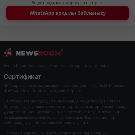
Біздің оқырмандар күніге көрсін
WhatsApp арқылы байланысу
Бүгінгі Қазақстан және әлемдегі жаңалықтар | Newsroom.kz
Сертификат
ҚР Ақпарат және коммуникациялар министрлігінің 25.05.2017 жылдан
№16544 «NewsRoom +» АА Куәлігі берілген.
Сайттағы материалдарды пайдаланғанда міндетті түрде сілтеме
берулеріңізді сұраймыз. Ақпараттық порталдағы авторлық және басқа да
құқықтар толығымен қорғалатынын ескертеміз. Автордың жеке пікірі
редакцияның көзқарасы болып саналмайды. Жарнама мен түрлі
хабарландыруларға жарнама беруші жауапты.
Портал жаңалықтары 18 жастан асқан оқырмандар назарына.