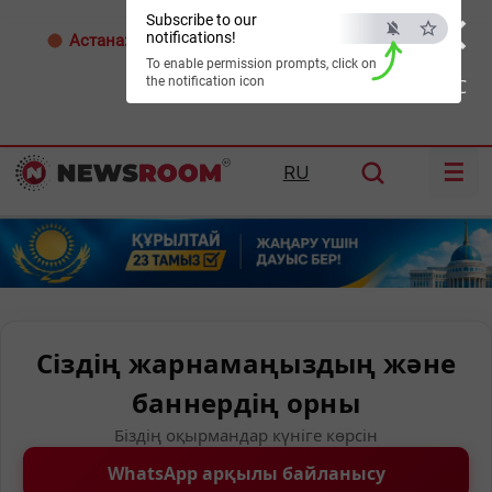
×
Subscribe to our
notifications!
Астана:
26°C
Алматы:
34°C
Шымкент:
39°C
To enable permission prompts, click on
the notification icon
ESC
☰
RU
Сіздің жарнамаңыздың және
баннердің орны
Біздің оқырмандар күніге көрсін
WhatsApp арқылы байланысу