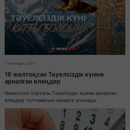
7 желтоқсан, 2024
16 желтоқсан Тәуелсіздік күніне
арналған өлеңдер
Newsroom порталы Тәуелсіздік күніне арналған
өлеңдер топтамасын назарға ұсынады