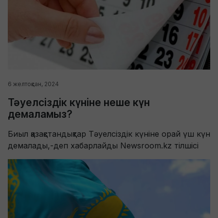
6 желтоқсан, 2024
Тәуелсіздік күніне неше күн
демаламыз?
Биыл қазақстандықтар Тәуелсіздік күніне орай үш күн
демалады,-деп хабарлайды Newsroom.kz тілшісі