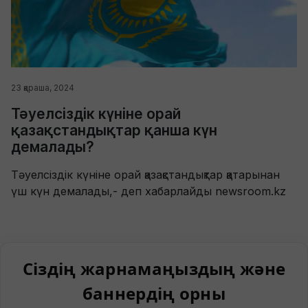
23 қараша, 2024
Тәуелсіздік күніне орай
қазақстандықтар қанша күн
демалады?
Тәуелсіздік күніне орай қазақстандықтар қатарынан
үш күн демалады,- деп хабарлайды newsroom.kz
Сіздің жарнамаңыздың және
баннердің орны