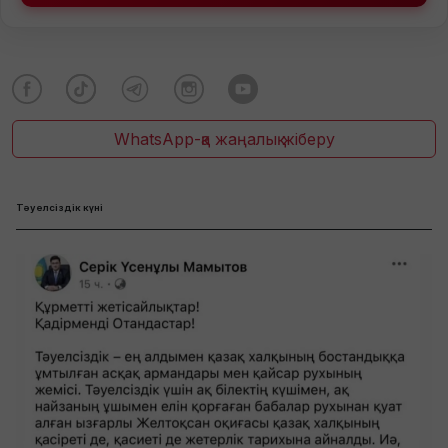
WhatsApp-қа жаңалық жіберу
Тәуелсіздік күні