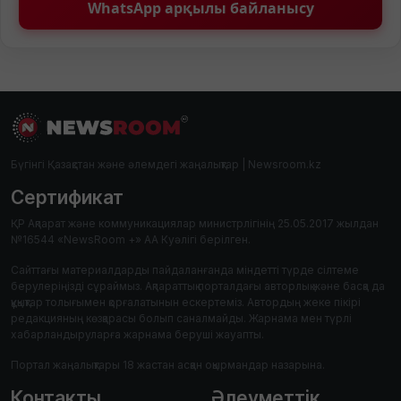
WhatsApp арқылы байланысу
Бүгінгі Қазақстан және әлемдегі жаңалықтар | Newsroom.kz
Сертификат
ҚР Ақпарат және коммуникациялар министрлігінің 25.05.2017 жылдан
№16544 «NewsRoom +» АА Куәлігі берілген.
Сайттағы материалдарды пайдаланғанда міндетті түрде сілтеме
берулеріңізді сұраймыз. Ақпараттық порталдағы авторлық және басқа да
құқықтар толығымен қорғалатынын ескертеміз. Автордың жеке пікірі
редакцияның көзқарасы болып саналмайды. Жарнама мен түрлі
хабарландыруларға жарнама беруші жауапты.
Портал жаңалықтары 18 жастан асқан оқырмандар назарына.
Контакты
Әлеуметтік