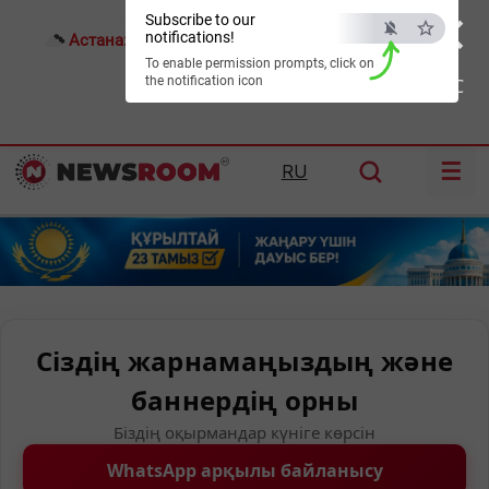
×
Subscribe to our
notifications!
Астана:
20°C
Алматы:
26°C
Шымкент:
32°C
To enable permission prompts, click on
the notification icon
ESC
☰
RU
Сіздің жарнамаңыздың және
баннердің орны
Біздің оқырмандар күніге көрсін
WhatsApp арқылы байланысу