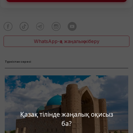
WhatsApp-қа жаңалық жіберу
Түркістан сәресі
Қазақ тілінде жаңалық оқисыз
ба?