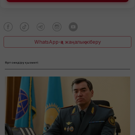
WhatsApp-қа жаңалық жіберу
Өрт сөндіру қызметі