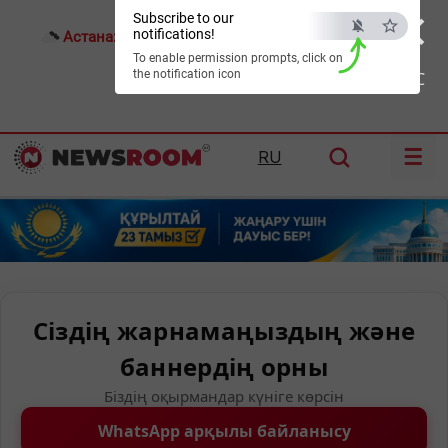
×
Subscribe to our
notifications!
Астана:
26°C
Алматы:
30°C
Шымкент:
34°C
To enable permission prompts, click on
the notification icon
ESC
☰
RU
Сіздің жарнамаңыздың және
баннердің орны
Біздің оқырмандар күніге көрсін
WhatsApp арқылы байланысу