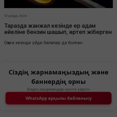
31 шілде, 2024
Таразда жанжал кезінде ер адам
әйеліне бензин шашып, өртеп жіберген
Оқиға кезінде үйде балалар да болған
Сіздің жарнамаңыздың және
баннердің орны
Біздің оқырмандар күніге көрсін
WhatsApp арқылы байланысу