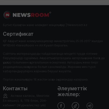
Бүгінгі Қазақстан және әлемдегі жаңалықтар | Newsroom.kz
Сертификат
ҚР Ақпарат және коммуникациялар министрлігінің 25.05.2017 жылдан
№16544 «NewsRoom +» АА Куәлігі берілген.
Сайттағы материалдарды пайдаланғанда міндетті түрде сілтеме
берулеріңізді сұраймыз. Ақпараттық порталдағы авторлық және басқа да
құқықтар толығымен қорғалатынын ескертеміз. Автордың жеке пікірі
редакцияның көзқарасы болып саналмайды. Жарнама мен түрлі
хабарландыруларға жарнама беруші жауапты.
Портал жаңалықтары 18 жастан асқан оқырмандар назарына.
Контакты
Әлеуметтік
желілер:
Астана каласы, Менгілік
Ел кешесі, 8, 17В блок, 204-
кабинет (Журналистер уйі)