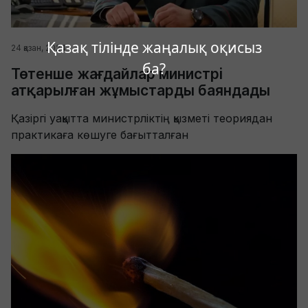
Қазақ тілінде жаңалық оқисыз
24 қазан, 2024
ба?
Төтенше жағдайлар министрі
атқарылған жұмыстарды баяндады
Қазіргі уақытта министрліктің қызметі теориядан
практикаға көшуге бағытталған