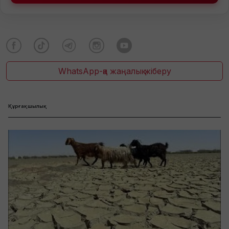
WhatsApp-қа жаңалық жіберу
Құрғақшылық