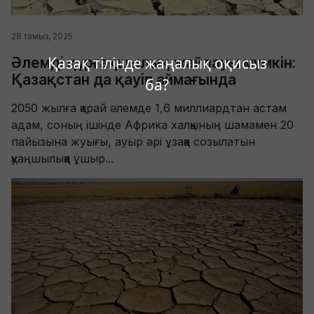
28 тамыз, 2025
Қазақ тілінде жаңалық оқисыз
Әлемді құрғақшылық жайлауы мүмкін:
Қазақстан да қауіп аймағында
ба?
2050 жылға қарай әлемде 1,6 миллиардтан астам
адам, соның ішінде Африка халқының шамамен 20
пайызына жуығы, ауыр әрі ұзаққа созылатын
қуаңшылыққа ұшыр...