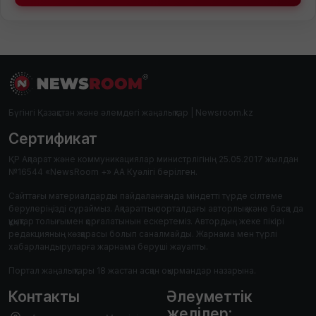
Бүгінгі Қазақстан және әлемдегі жаңалықтар | Newsroom.kz
Сертификат
ҚР Ақпарат және коммуникациялар министрлігінің 25.05.2017 жылдан
№16544 «NewsRoom +» АА Куәлігі берілген.
Сайттағы материалдарды пайдаланғанда міндетті түрде сілтеме
берулеріңізді сұраймыз. Ақпараттық порталдағы авторлық және басқа да
құқықтар толығымен қорғалатынын ескертеміз. Автордың жеке пікірі
редакцияның көзқарасы болып саналмайды. Жарнама мен түрлі
хабарландыруларға жарнама беруші жауапты.
Портал жаңалықтары 18 жастан асқан оқырмандар назарына.
Контакты
Әлеуметтік
желілер: