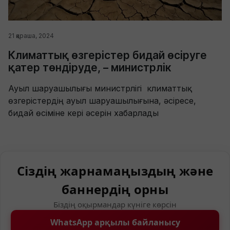
21 қараша, 2024
Климаттық өзгерістер бидай өсіруге
қатер төндіруде, – министрлік
Ауыл шаруашылығы министрлігі климаттық
өзгерістердің ауыл шаруашылығына, әсіресе,
бидай өсіміне кері әсерін хабарлады
Сіздің жарнамаңыздың және
баннердің орны
Біздің оқырмандар күніге көрсін
WhatsApp арқылы байланысу