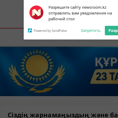
Subscribe to our
Разрешите сайту newsroom.kz
notifications!
отправлять вам уведомления на
To enable permission prompts, click on
Астана:
20°C
Алматы:
22°C
Шымк
рабочий стол
the notification icon
Запретить
Раз
Powered by SendPulse
Елорда
Сіздің жарнамаңыздың және ба