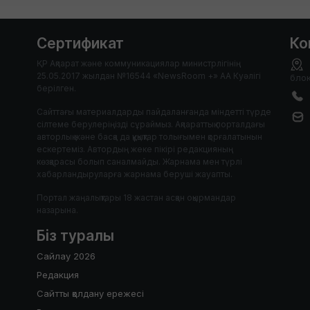
Сертификат
Ко
ҚР Ақпарат және коммуникациялар министрлігінің
25.05.2017 жылдан №16544 «NewsRoom +» АА Куәлігі
блок
берілген.
Сайттағы материалдарды пайдаланғанда міндетті түрде
сілтеме берулеріңізді сұраймыз. Ақпараттық порталдағы
авторлық және басқа да құқықтар толығымен қорғалатынын
ескертеміз. Автордың жеке пікірі редакцияның
көзқарасы болып саналмайды. Жарнама мен түрлі
хабарландыруларға жарнама беруші жауапты.
Портал жаңалықтары 18 жастан асқан оқырмандар
назарына.
Біз туралы
Сайлау 2026
Редакция
Сайтты қолдану ережесі