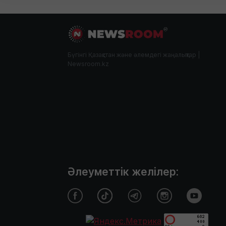
Бүгінгі Қазақстан және әлемдегі жаңалықтар |
Newsroom.kz
Әлеуметтік желілер: