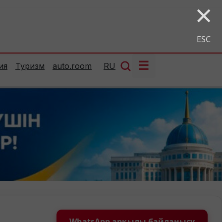
×
ESC
☰
ия
Туризм
auto.room
RU
WhatsApp арқылы байланысу