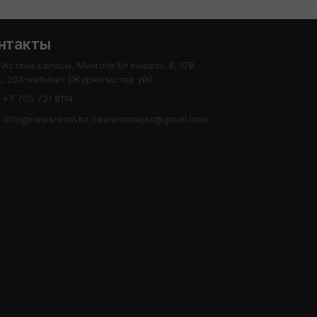
нтакты
Астана каласы, Менгілік Ел кешесі, 8, 17В
, 204-кабинет (Журналистер уйі)
+7 705 721 8114
info@newsroom.kz newsroomqaz@gmail.com