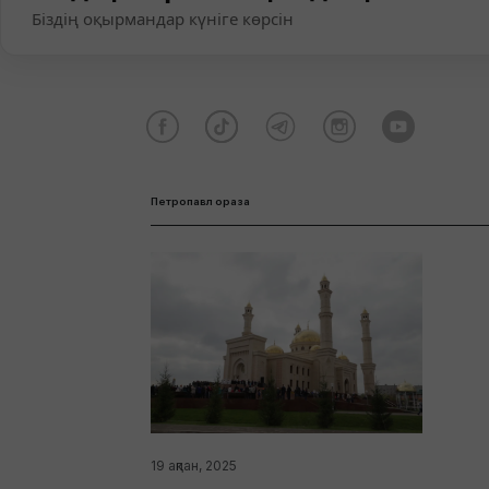
Біздің оқырмандар күніге көрсін
Петропавл ораза
19 ақпан, 2025