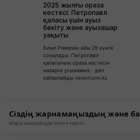
2025 жылғы ораза
кестесі: Петропавл
қаласы үшін ауыз
бекіту және ауызашар
уақыты
Биыл Рамазан айы 29 күнге
созылады. Петропавл
қаласының ораза кестесін
назарға ұсынамыз,- деп
хабарлайды newsroom.kz
Сіздің жарнамаңыздың және ба
Біздің оқырмандар күніге көрсін