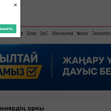
×
ент:
24°C
решить
Сараптама
Білім
ЗжТ
Медицина
Қаржы
Технолог
ннердің орны