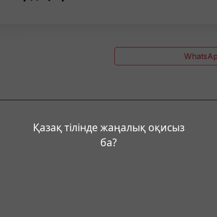
WhatsAp
Қазақ тілінде жаңалық оқисыз
ба?