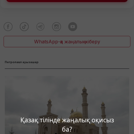
WhatsApp-қа жаңалық жіберу
Петропавл ауызашар
Қазақ тілінде жаңалық оқисыз
ба?