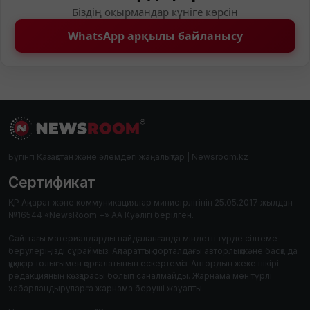
Біздің оқырмандар күніге көрсін
WhatsApp арқылы байланысу
Бүгінгі Қазақстан және әлемдегі жаңалықтар | Newsroom.kz
Сертификат
ҚР Ақпарат және коммуникациялар министрлігінің 25.05.2017 жылдан
№16544 «NewsRoom +» АА Куәлігі берілген.
Сайттағы материалдарды пайдаланғанда міндетті түрде сілтеме
берулеріңізді сұраймыз. Ақпараттық порталдағы авторлық және басқа да
құқықтар толығымен қорғалатынын ескертеміз. Автордың жеке пікірі
редакцияның көзқарасы болып саналмайды. Жарнама мен түрлі
хабарландыруларға жарнама беруші жауапты.