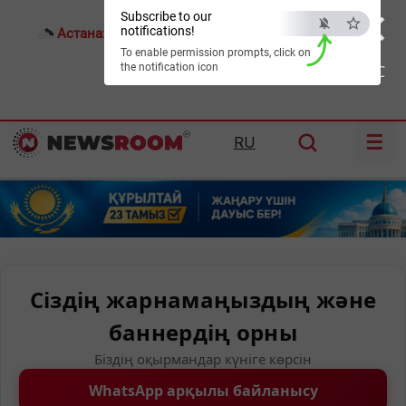
×
Subscribe to our
notifications!
Астана:
25°C
Алматы:
30°C
Шымкент:
36°C
To enable permission prompts, click on
the notification icon
ESC
☰
RU
Сіздің жарнамаңыздың және
баннердің орны
Біздің оқырмандар күніге көрсін
WhatsApp арқылы байланысу