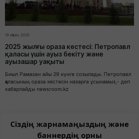
19 ақпан, 2025
2025 жылғы ораза кестесі: Петропавл
қаласы үшін ауыз бекіту және
ауызашар уақыты
Биыл Рамазан айы 29 күнге созылады. Петропавл
қаласының ораза кестесін назарға ұсынамыз,- деп
хабарлайды newsroom.kz
Сіздің жарнамаңыздың және
баннердің орны