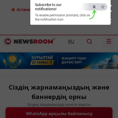
×
Subscribe to our
notifications!
Астана:
25°C
Алматы:
35°C
Шымкент:
38°C
To enable permission prompts, click on
the notification icon
ESC
☰
RU
Сіздің жарнамаңыздың және
баннердің орны
Біздің оқырмандар күніге көрсін
WhatsApp арқылы байланысу