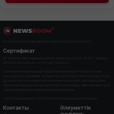
Бүгінгі Қазақстан және әлемдегі жаңалықтар | Newsroom.kz
Сертификат
ҚР Ақпарат және коммуникациялар министрлігінің 25.05.2017 жылдан
№16544 «NewsRoom +» АА Куәлігі берілген.
Сайттағы материалдарды пайдаланғанда міндетті түрде сілтеме
берулеріңізді сұраймыз. Ақпараттық порталдағы авторлық және басқа
да құқықтар толығымен қорғалатынын ескертеміз. Автордың жеке
пікірі редакцияның көзқарасы болып саналмайды. Жарнама мен түрлі
хабарландыруларға жарнама беруші жауапты.
Портал жаңалықтары 18 жастан асқан оқырмандар назарына.
Контакты
Әлеуметтік
желілер: