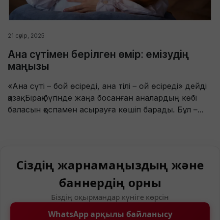
21 сәуір, 2025
Ана сүтімен берілген өмір: емізудің
маңызы
«Ана сүті – бой өсіреді, ана тілі – ой өсіреді» дейді
қазақ. Бірақ бүгінде жаңа босанған аналардың көбі
баласын қоспамен асырауға көшіп барады. Бұл –...
Сіздің жарнамаңыздың және
баннердің орны
Біздің оқырмандар күніге көрсін
WhatsApp арқылы байланысу