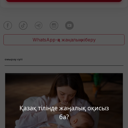
WhatsApp-қа жаңалық жіберу
омырау сүті
Қазақ тілінде жаңалық оқисыз
ба?