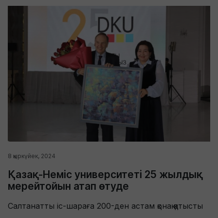
8 қыркүйек, 2024
Қазақ-Нeмic университеті 25 жылдық
мерейтойын атап өтуде
Салтанатты іс-шараға 200-ден астам қонақ қатысты