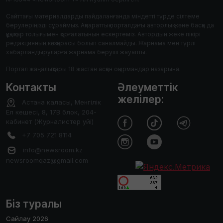
Сайттағы материалдарды пайдаланғанда міндетті түрде сілтеме
берулеріңізді сұраймыз. Ақпараттық порталдағы авторлық және басқа да
құқықтар толығымен қорғалатынын ескертеміз. Автордың жеке пікірі
редакцияның көзқарасы болып саналмайды. Жарнама мен түрлі
хабарландыруларға жарнама беруші жауапты.
Портал жаңалықтары 18 жастан асқан оқырмандар назарына.
Контакты
Әлеуметтік
желілер:
Астана каласы, Менгілік
Ел кешесі, 8, 17В блок, 204-
кабинет (Журналистер уйі)
+7 705 721 8114
info@newsroom.kz
newsroomqaz@gmail.com
Біз туралы
Сайлау 2026