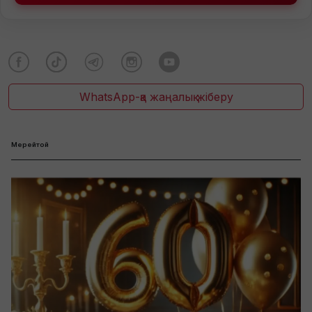
WhatsApp-қа жаңалық жіберу
Мерейтой