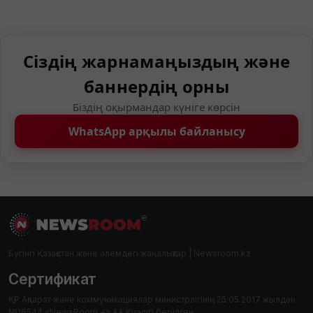
Сіздің жарнамаңыздың және
баннердің орны
Біздің оқырмандар күніге көрсін
WhatsApp арқылы байланысу
Бүгінгі Қазақстан және әлемдегі жаңалықтар | Newsroom.kz
Сертификат
ҚР Ақпарат және коммуникациялар министрлігінің 25.05.2017 жылдан
№16544 «NewsRoom +» АА Куәлігі берілген.