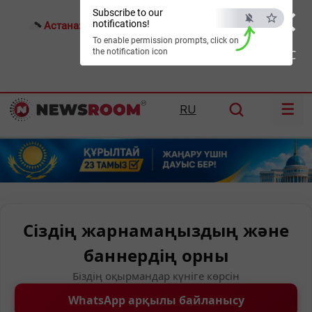
×
Subscribe to our
notifications!
Астана:
17°C
Алматы:
18°C
Шымкент:
21°C
To enable permission prompts, click on
the notification icon
ESC
☰
RU
Сіздің жарнамаңыздың және
баннердің орны
Біздің оқырмандар күніге көрсін
WhatsApp арқылы байланысу