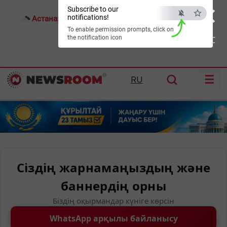
×
Subscribe to our
notifications!
Астана:
18°C
Алматы:
22°C
Шымкент:
26°C
To enable permission prompts, click on
the notification icon
ESC
☰
RU
Сіздің жарнамаңыздың және
баннердің орны
Біздің оқырмандар күніге көрсін
WhatsApp арқылы байланысу