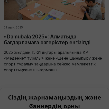
21 ақпан, 2025
«Damubala 2025»: Алматыда
бағдарламаға өзгерістер енгізілді
2025 жылдың 15-21 қаңтары аралығында ҚР
«Мәдениет туралы» және «Дене шынықтыру және
спорт туралы» заңдарына сәйкес мемлекеттік
спорттық және шығармашы...
Сіздің жарнамаңыздың және
баннердің орны