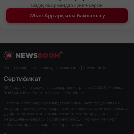
Біздің оқырмандар күніге көрсін
WhatsApp арқылы байланысу
Бүгінгі Қазақстан және әлемдегі жаңалықтар | Newsroom.kz
Сертификат
ҚР Ақпарат және коммуникациялар министрлігінің 25.05.2017 жылдан
№16544 «NewsRoom +» АА Куәлігі берілген.
Сайттағы материалдарды пайдаланғанда міндетті түрде сілтеме
берулеріңізді сұраймыз. Ақпараттық порталдағы авторлық және басқа да
құқықтар толығымен қорғалатынын ескертеміз. Автордың жеке пікірі
редакцияның көзқарасы болып саналмайды. Жарнама мен түрлі
хабарландыруларға жарнама беруші жауапты.