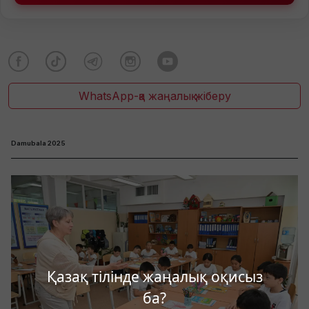
WhatsApp-қа жаңалық жіберу
Damubala 2025
Қазақ тілінде жаңалық оқисыз
ба?