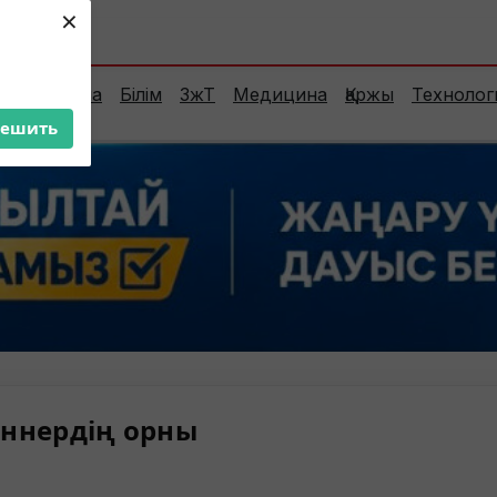
×
ент:
25°C
Сараптама
Білім
ЗжТ
Медицина
Қаржы
Технолог
решить
ннердің орны