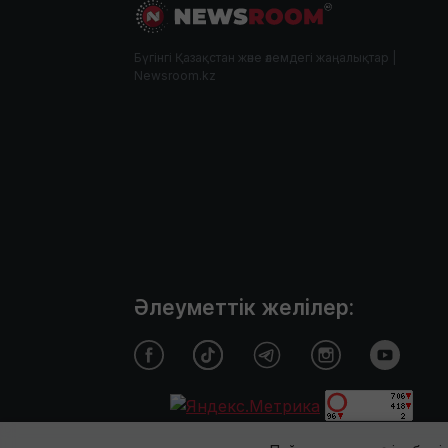
Бүгінгі Қазақстан және әлемдегі жаңалықтар |
Newsroom.kz
Әлеуметтік желілер: