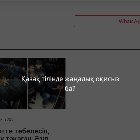
WhatsAp
Қазақ тілінде жаңалық оқисыз
ба?
н, 2025
тте төбелесіп,
у тақаған: Әзіл