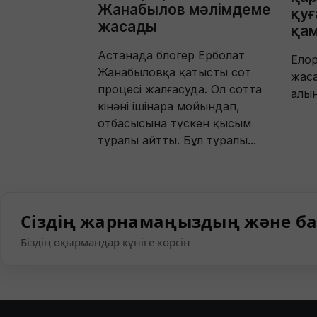
Жанабылов мәлімдеме
қуғ
жасады
қа
Астанада блогер Ерболат
Елор
Жанабыловқа қатысты сот
жаса
процесі жалғасуда. Ол сотта
алы
кінәні ішінара мойындап,
отбасысына түскен қысым
туралы айтты. Бұл туралы...
Сіздің жарнамаңыздың және ба
Біздің оқырмандар күніге көрсін