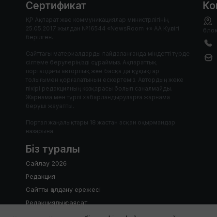
Сертификат
Ко
ҚР Ақпарат және коммуникациялар министрлігінің
25.05.2017 жылдан №16544 «NewsRoom +» АА Куәлігі
блок
берілген.
Сайттағы материалдарды пайдаланғанда міндетті түрде
сілтеме берулеріңізді сұраймыз. Ақпараттық
порталдағы авторлық және басқа да құқықтар
толығымен қорғалатынын ескертеміз. Автордың жеке
пікірі редакцияның көзқарасы болып саналмайды.
Жарнама мен түрлі хабарландыруларға жарнама
беруші жауапты.
Портал жаңалықтары 18 жастан асқан оқырмандар
назарына.
Біз туралы
Сайлау 2026
Редакция
Сайтты қолдану ережесі
Редакциялық саясат