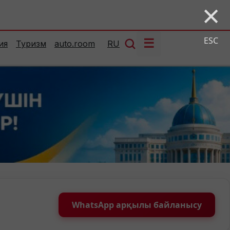
×
ESC
☰
ия
Туризм
auto.room
RU
WhatsApp арқылы байланысу