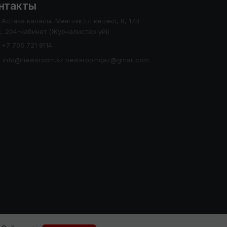
нтакты
Астана каласы, Менгілік Ел кешесі, 8, 17В
, 204-кабинет (Журналистер уйі)
+7 705 721 8114
info@newsroom.kz newsroomqaz@gmail.com