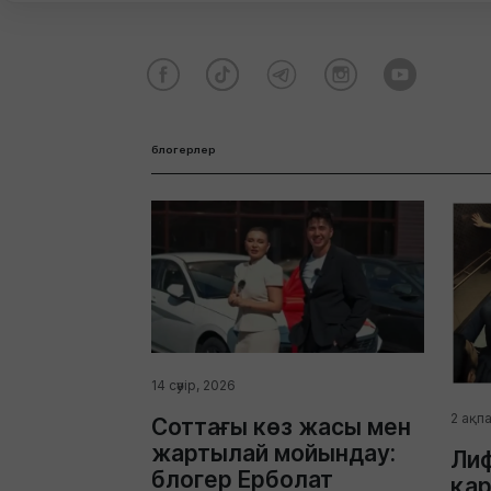
блогерлер
14 сәуір, 2026
2 ақпа
Соттағы көз жасы мен
жартылай мойындау:
Лиф
блогер Ерболат
қар