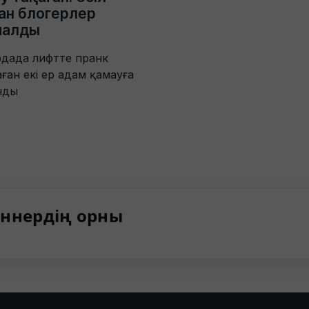
ан блогерлер
малды
дада лифтте пранк
ған екі ер адам қамауға
нды
ннердің орны