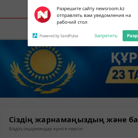
Subscribe to our
Разрешите сайту newsroom.kz
notifications!
Астана:
14°C
Алматы:
23°C
Шымк
отправлять вам уведомления на
To enable permission prompts, click on
рабочий стол
the notification icon
Елорда
Запретить
Раз
Powered by SendPulse
Сіздің жарнамаңыздың және ба
Біздің оқырмандар күніге көрсін