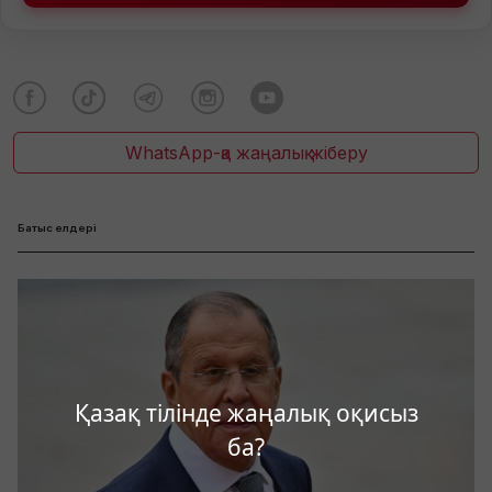
WhatsApp-қа жаңалық жіберу
Батыс елдері
Қазақ тілінде жаңалық оқисыз
ба?