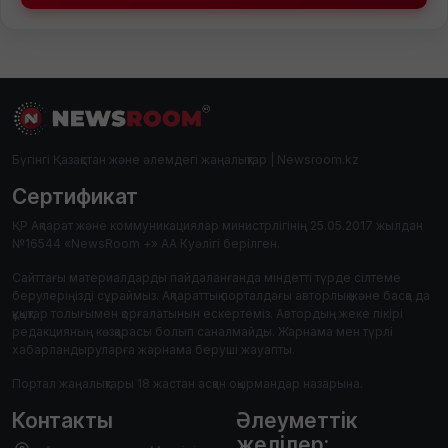
Бүгінгі Қазақстан және әлемдегі жаңалықтар | Newsroom.kz
Сертификат
ҚР Ақпарат және коммуникациялар министрлігінің 25.05.2017 жылдан
№16544 «NewsRoom +» АА Куәлігі берілген.
Сайттағы материалдарды пайдаланғанда міндетті түрде сілтеме
берулеріңізді сұраймыз. Ақпараттық порталдағы авторлық және басқа да
құқықтар толығымен қорғалатынын ескертеміз. Автордың жеке пікірі
редакцияның көзқарасы болып саналмайды. Жарнама мен түрлі
хабарландыруларға жарнама беруші жауапты.
Портал жаңалықтары 18 жастан асқан оқырмандар назарына.
Контакты
Әлеуметтік
желілер: