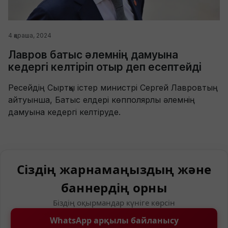
4 қараша, 2024
Лавров батыс әлемнің дамуына
кедергі келтіріп отыр деп есептейді
Ресейдің Сыртқы істер министрі Сергей Лавровтың
айтуынша, Батыс елдері көпполярлы әлемнің
дамуына кедергі келтіруде.
Сіздің жарнамаңыздың және
баннердің орны
Біздің оқырмандар күніге көрсін
WhatsApp арқылы байланысу