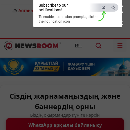
×
Subscribe to our
notifications!
Астана:
22°C
Алматы:
25°C
Шымкент:
32°C
To enable permission prompts, click on
the notification icon
ESC
☰
RU
Сіздің жарнамаңыздың және
баннердің орны
Біздің оқырмандар күніге көрсін
WhatsApp арқылы байланысу