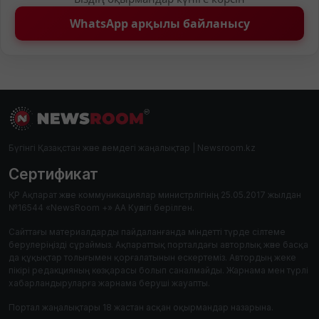
WhatsApp арқылы байланысу
Бүгінгі Қазақстан және әлемдегі жаңалықтар | Newsroom.kz
Сертификат
ҚР Ақпарат және коммуникациялар министрлігінің 25.05.2017 жылдан
№16544 «NewsRoom +» АА Куәлігі берілген.
Сайттағы материалдарды пайдаланғанда міндетті түрде сілтеме
берулеріңізді сұраймыз. Ақпараттық порталдағы авторлық және басқа
да құқықтар толығымен қорғалатынын ескертеміз. Автордың жеке
пікірі редакцияның көзқарасы болып саналмайды. Жарнама мен түрлі
хабарландыруларға жарнама беруші жауапты.
Портал жаңалықтары 18 жастан асқан оқырмандар назарына.