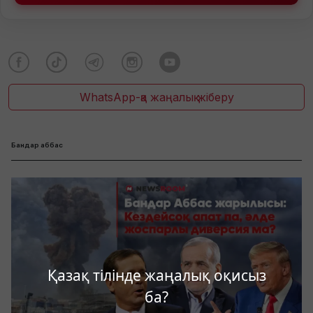
WhatsApp-қа жаңалық жіберу
Бандар аббас
Қазақ тілінде жаңалық оқисыз
ба?