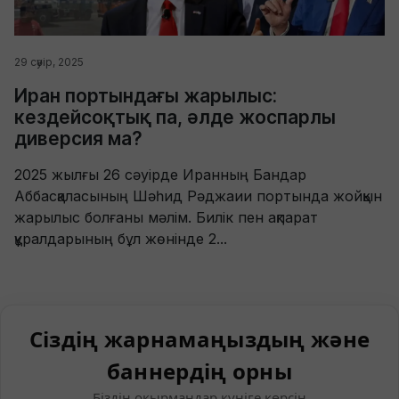
29 сәуір, 2025
Иран портындағы жарылыс:
кездейсоқтық па, әлде жоспарлы
диверсия ма?
​2025 жылғы 26 сәуірде Иранның Бандар
Аббасқаласының Шәһид Рәджаии портында жойқын
жарылыс болғаны мәлім. Билік пен ақпарат
құралдарының бұл жөнінде 2...
Сіздің жарнамаңыздың және
баннердің орны
Біздің оқырмандар күніге көрсін