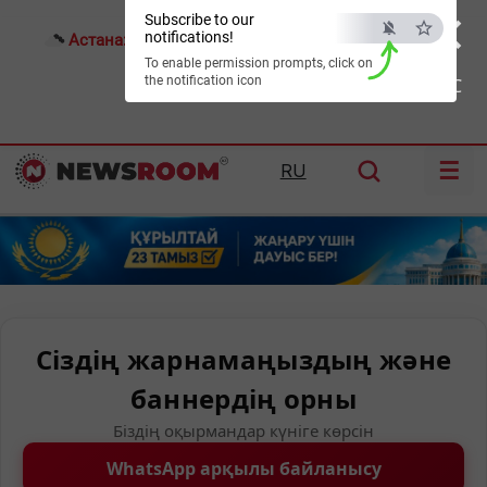
×
Subscribe to our
notifications!
Астана:
26°C
Алматы:
30°C
Шымкент:
35°C
To enable permission prompts, click on
the notification icon
ESC
☰
RU
Сіздің жарнамаңыздың және
баннердің орны
Біздің оқырмандар күніге көрсін
WhatsApp арқылы байланысу