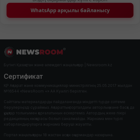
WhatsApp арқылы байланысу
Бүгінгі Қазақстан және әлемдегі жаңалықтар | Newsroom.kz
Сертификат
ҚР Ақпарат және коммуникациялар министрлігінің 25.05.2017 жылдан
№16544 «NewsRoom +» АА Куәлігі берілген.
Сайттағы материалдарды пайдаланғанда міндетті түрде сілтеме
берулеріңізді сұраймыз. Ақпараттық порталдағы авторлық және басқа да
құқықтар толығымен қорғалатынын ескертеміз. Автордың жеке пікірі
редакцияның көзқарасы болып саналмайды. Жарнама мен түрлі
хабарландыруларға жарнама беруші жауапты.
Портал жаңалықтары 18 жастан асқан оқырмандар назарына.