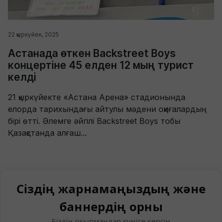
22 қыркүйек, 2025
Астанада өткен Backstreet Boys
концертіне 45 елден 12 мың турист
келді
21 қыркүйекте «Астана Арена» стадионында
елорда тарихындағы айтулы мәдени оқиғалардың
бірі өтті. Әлемге әйгілі Backstreet Boys тобы
Қазақстанда алғаш...
Сіздің жарнамаңыздың және
баннердің орны
Біздің оқырмандар күніге көрсін