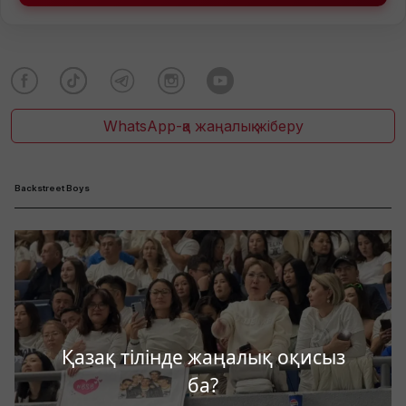
WhatsApp-қа жаңалық жіберу
Backstreet Boys
Қазақ тілінде жаңалық оқисыз
ба?