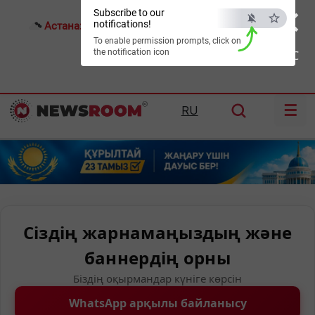
×
Subscribe to our
notifications!
Астана:
19°C
Алматы:
27°C
Шымкент:
31°C
To enable permission prompts, click on
the notification icon
ESC
☰
RU
Сіздің жарнамаңыздың және
баннердің орны
Біздің оқырмандар күніге көрсін
WhatsApp арқылы байланысу