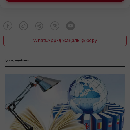
WhatsApp-қа жаңалық жіберу
Қазақ әдебиеті