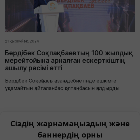
21 қыркүйек, 2024
Бердібек Соқпақбаевтың 100 жылдық
мерейтойына арналған ескерткіштің
ашылу рәсімі өтті
Бердібек Соқпақбаев қазақ әдебиетінде ешкімге
ұқсамайтын қайталанбас қолтаңбасын қалдырды
Сіздің жарнамаңыздың және
баннердің орны