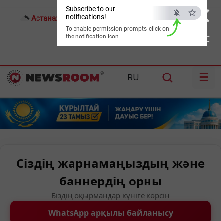
×
Subscribe to our
notifications!
Астана:
23°C
Алматы:
33°C
Шымкент:
36°C
To enable permission prompts, click on
the notification icon
ESC
☰
RU
Сіздің жарнамаңыздың және
баннердің орны
Біздің оқырмандар күніге көрсін
WhatsApp арқылы байланысу