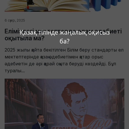
6 сәуір, 2025
Еліміздегі мектептерде әлем әдебиеті
Қазақ тілінде жаңалық оқисыз
оқытыла ма?
ба?
2025 жылы қайта бекітілген Білім беру стандарты ел
мектептерінде қазақ әдебиетімен қатар орыс
әдебиетін де әрі қарай оқыта беруді көздейді. Бұл
туралы...