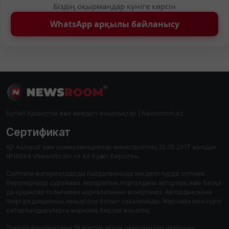
Біздің оқырмандар күніге көрсін
WhatsApp арқылы байланысу
Бүгінгі Қазақстан және әлемдегі жаңалықтар | Newsroom.kz
Сертификат
ҚР Ақпарат және коммуникациялар министрлігінің 25.05.2017 жылдан
№16544 «NewsRoom +» АА Куәлігі берілген.
Сайттағы материалдарды пайдаланғанда міндетті түрде сілтеме
берулеріңізді сұраймыз. Ақпараттық порталдағы авторлық және басқа
да құқықтар толығымен қорғалатынын ескертеміз. Автордың жеке
пікірі редакцияның көзқарасы болып саналмайды. Жарнама мен түрлі
хабарландыруларға жарнама беруші жауапты.
Портал жаңалықтары 18 жастан асқан оқырмандар назарына.