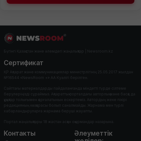
Бүгінгі Қазақстан және әлемдегі жаңалықтар | Newsroom.kz
Сертификат
ҚР Ақпарат және коммуникациялар министрлігінің 25.05.2017 жылдан
№16544 «NewsRoom +» АА Куәлігі берілген.
Сайттағы материалдарды пайдаланғанда міндетті түрде сілтеме
берулеріңізді сұраймыз. Ақпараттық порталдағы авторлық және басқа да
құқықтар толығымен қорғалатынын ескертеміз. Автордың жеке пікірі
редакцияның көзқарасы болып саналмайды. Жарнама мен түрлі
хабарландыруларға жарнама беруші жауапты.
Портал жаңалықтары 18 жастан асқан оқырмандар назарына.
Контакты
Әлеуметтік
желілер: