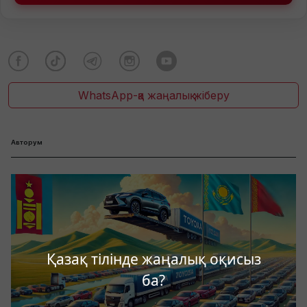
WhatsApp-қа жаңалық жіберу
Авторум
Қазақ тілінде жаңалық оқисыз
ба?