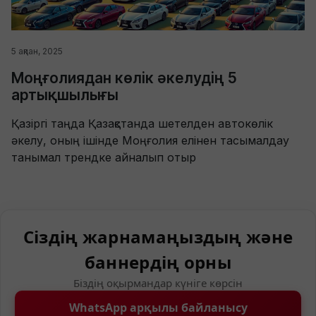
5 ақпан, 2025
Моңғолиядан көлік әкелудің 5
артықшылығы
Қазіргі таңда Қазақстанда шетелден автокөлік
әкелу, оның ішінде Моңғолия елінен тасымалдау
танымал трендке айналып отыр
Сіздің жарнамаңыздың және
баннердің орны
Біздің оқырмандар күніге көрсін
WhatsApp арқылы байланысу