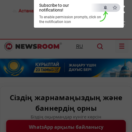
×
Subscribe to our
notifications!
Астана:
17°C
Алматы:
21°C
Шымкент:
24°C
To enable permission prompts, click on
the notification icon
ESC
☰
RU
Сіздің жарнамаңыздың және
баннердің орны
Біздің оқырмандар күніге көрсін
WhatsApp арқылы байланысу