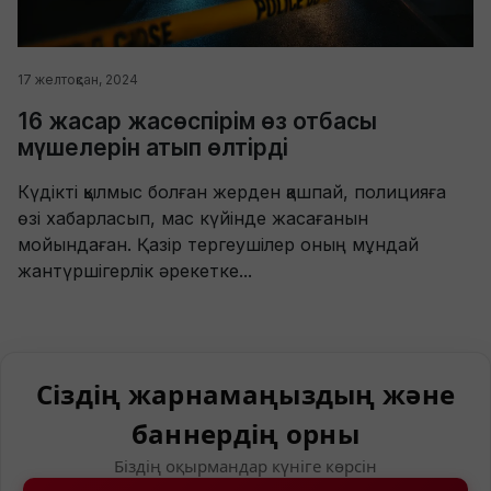
17 желтоқсан, 2024
16 жасар жасөспірім өз отбасы
мүшелерін атып өлтірді
Күдікті қылмыс болған жерден қашпай, полицияға
өзі хабарласып, мас күйінде жасағанын
мойындаған. Қазір тергеушілер оның мұндай
жантүршігерлік әрекетке...
Сіздің жарнамаңыздың және
баннердің орны
Біздің оқырмандар күніге көрсін