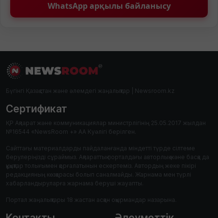
WhatsApp арқылы байланысу
Бүгінгі Қазақстан және әлемдегі жаңалықтар | Newsroom.kz
Сертификат
ҚР Ақпарат және коммуникациялар министрлігінің 25.05.2017 жылдан
№16544 «NewsRoom +» АА Куәлігі берілген.
Сайттағы материалдарды пайдаланғанда міндетті түрде сілтеме
берулеріңізді сұраймыз. Ақпараттық порталдағы авторлық және басқа да
құқықтар толығымен қорғалатынын ескертеміз. Автордың жеке пікірі
редакцияның көзқарасы болып саналмайды. Жарнама мен түрлі
хабарландыруларға жарнама беруші жауапты.
Портал жаңалықтары 18 жастан асқан оқырмандар назарына.
Контакты
Әлеуметтік