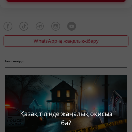
WhatsApp-қа жаңалық жіберу
Атып өлтірді
Қазақ тілінде жаңалық оқисыз
ба?