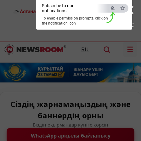
×
Subscribe to our
notifications!
Астана:
25°C
Алматы:
32°C
Шымкент:
37°C
To enable permission prompts, click on
the notification icon
ESC
☰
RU
Сіздің жарнамаңыздың және
баннердің орны
Біздің оқырмандар күніге көрсін
WhatsApp арқылы байланысу