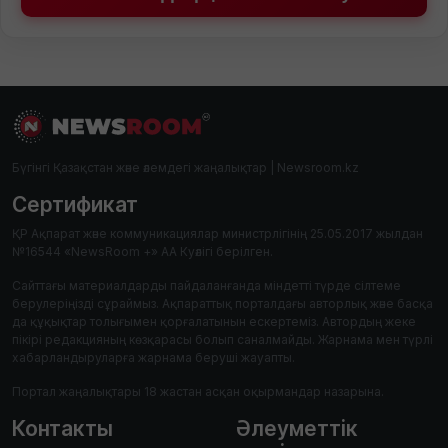
Бүгінгі Қазақстан және әлемдегі жаңалықтар | Newsroom.kz
Сертификат
ҚР Ақпарат және коммуникациялар министрлігінің 25.05.2017 жылдан
№16544 «NewsRoom +» АА Куәлігі берілген.
Сайттағы материалдарды пайдаланғанда міндетті түрде сілтеме
берулеріңізді сұраймыз. Ақпараттық порталдағы авторлық және басқа
да құқықтар толығымен қорғалатынын ескертеміз. Автордың жеке
пікірі редакцияның көзқарасы болып саналмайды. Жарнама мен түрлі
хабарландыруларға жарнама беруші жауапты.
Портал жаңалықтары 18 жастан асқан оқырмандар назарына.
Контакты
Әлеуметтік