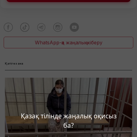
WhatsApp-қа жаңалық жіберу
Қатігез ана
Қазақ тілінде жаңалық оқисыз
ба?