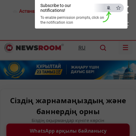
×
Subscribe to our
notifications!
Астана:
17°C
Алматы:
21°C
Шымкент:
24°C
To enable permission prompts, click on
the notification icon
ESC
☰
RU
Сіздің жарнамаңыздың және
баннердің орны
Біздің оқырмандар күніге көрсін
WhatsApp арқылы байланысу