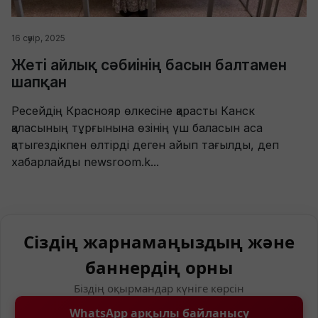
16 сәуір, 2025
Жеті айлық сәбиінің басын балтамен
шапқан
Ресейдің Краснояр өлкесіне қарасты Канск
қаласының тұрғынына өзінің үш баласын аса
қатыгездікпен өлтірді деген айып тағылды, деп
хабарлайды newsroom.k...
Сіздің жарнамаңыздың және
баннердің орны
Біздің оқырмандар күніге көрсін
WhatsApp арқылы байланысу