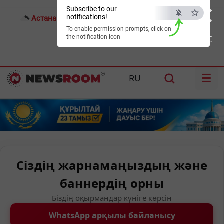
×
Subscribe to our
notifications!
Астана:
25°C
Алматы:
32°C
Шымкент:
37°C
To enable permission prompts, click on
the notification icon
ESC
☰
RU
Сіздің жарнамаңыздың және
баннердің орны
Біздің оқырмандар күніге көрсін
WhatsApp арқылы байланысу