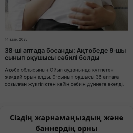
14 қазан, 2025
38-ші аптада босанды: Ақтөбеде 9-шы
сынып оқушысы сәбилі болды
Ақтөбе облысының Ойыл ауданында күтпеген
жағдай орын алды. 9-сынып оқушысы 38 аптаға
созылған жүктіліктен кейін сәбиін дүниеге әкелді.
Сіздің жарнамаңыздың және
баннердің орны