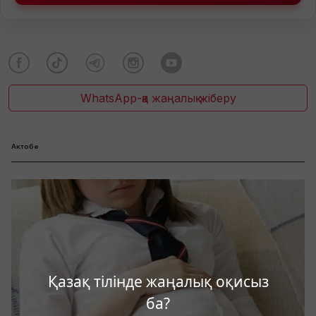
WhatsApp-қа жаңалық жіберу
Актобе
Қазақ тілінде жаңалық оқисыз
ба?