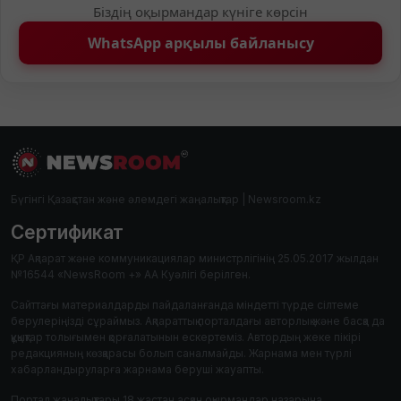
Біздің оқырмандар күніге көрсін
WhatsApp арқылы байланысу
Бүгінгі Қазақстан және әлемдегі жаңалықтар | Newsroom.kz
Сертификат
ҚР Ақпарат және коммуникациялар министрлігінің 25.05.2017 жылдан
№16544 «NewsRoom +» АА Куәлігі берілген.
Сайттағы материалдарды пайдаланғанда міндетті түрде сілтеме
берулеріңізді сұраймыз. Ақпараттық порталдағы авторлық және басқа да
құқықтар толығымен қорғалатынын ескертеміз. Автордың жеке пікірі
редакцияның көзқарасы болып саналмайды. Жарнама мен түрлі
хабарландыруларға жарнама беруші жауапты.
Портал жаңалықтары 18 жастан асқан оқырмандар назарына.