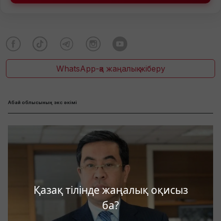
WhatsApp-қа жаңалық жіберу
Абай облысының экс әкімі
Қазақ тілінде жаңалық оқисыз
ба?