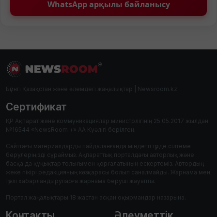
WhatsApp арқылы байланысу
Бүгінгі Қазақстан және әлемдегі жаңалықтар | Newsroom.kz
Сертификат
ҚР Ақпарат және коммуникациялар министрлігінің 25.05.2017 жылдан
№16544 «NewsRoom +» АА Куәлігі берілген.
Сайттағы материалдарды пайдаланғанда міндетті түрде сілтеме
берулеріңізді сұраймыз. Ақпараттық порталдағы авторлық және
басқа да құқықтар толығымен қорғалатынын ескертеміз. Автордың
жеке пікірі редакцияның көзқарасы болып саналмайды. Жарнама мен
түрлі хабарландыруларға жарнама беруші жауапты.
Портал жаңалықтары 18 жастан асқан оқырмандар назарына.
Контакты
Әлеуметтік