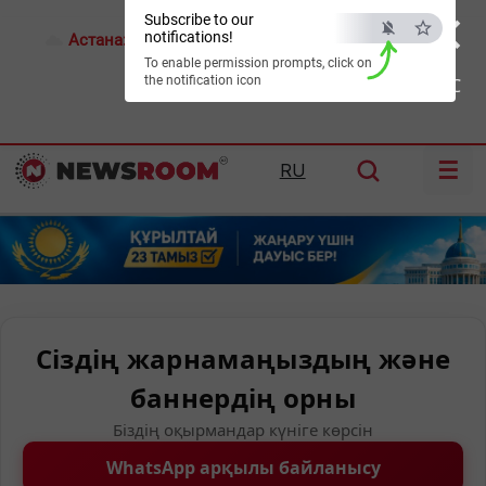
×
Subscribe to our
notifications!
Астана:
28°C
Алматы:
31°C
Шымкент:
37°C
To enable permission prompts, click on
the notification icon
ESC
☰
RU
Сіздің жарнамаңыздың және
баннердің орны
Біздің оқырмандар күніге көрсін
WhatsApp арқылы байланысу