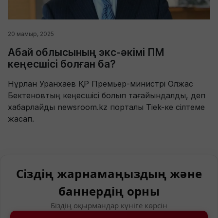
20 мамыр, 2025
Абай облысының экс-әкімі ПМ
кеңесшісі болған ба?
Нұрлан Уранхаев ҚР Премьер-министрі Олжас
Бектеновтың кеңесшісі болып тағайындалды, деп
хабарлайды newsroom.kz порталы Tiek-ке сілтеме
жасап.
Сіздің жарнамаңыздың және
баннердің орны
Біздің оқырмандар күніге көрсін