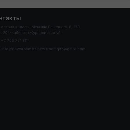
нтакты
Астана каласы, Менгілік Ел кешесі, 8, 17В
, 204-кабинет (Журналистер уйі)
+7 705 721 8114
info@newsroom.kz newsroomqaz@gmail.com