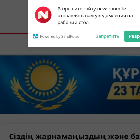
Subscribe to our
Разрешите сайту newsroom.kz
notifications!
отправлять вам уведомления на
To enable permission prompts, click on
Астана:
25°C
Алматы:
34°C
Шымк
рабочий стол
the notification icon
Запретить
Раз
Powered by SendPulse
Елорда
Сіздің жарнамаңыздың және ба