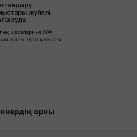
аттандыру
мыстары жүйелі
гізілуде
алық шараларына 600
ан астам адам қатысты.
ннердің орны