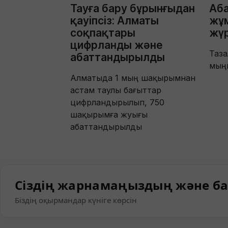
Тауға бару бұрынғыдан
Аб
қауіпсіз: Алматы
жұ
соқпақтары
жүр
цифрланды және
Таз
абаттандырылды
мыңн
Алматыда 1 мың шақырымнан
астам таулы бағыттар
цифрландырылып, 750
шақырымға жуығы
абаттандырылды
Сіздің жарнамаңыздың және ба
Біздің оқырмандар күніге көрсін