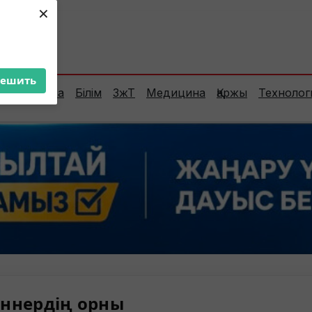
×
ент:
37°C
решить
Сараптама
Білім
ЗжТ
Медицина
Қаржы
Технолог
ннердің орны