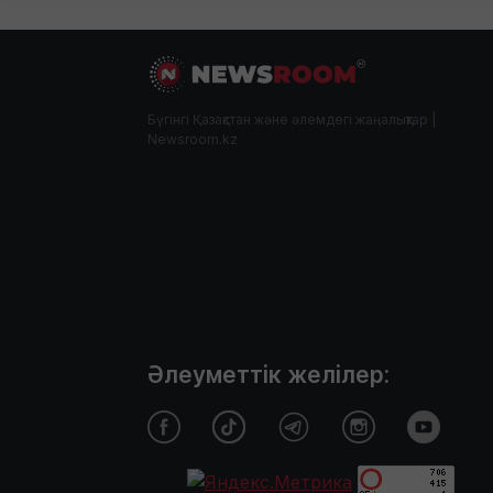
Бүгінгі Қазақстан және әлемдегі жаңалықтар |
Newsroom.kz
Әлеуметтік желілер: