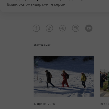
Біздің оқырмандар күніге көрсін
абаттандыру
12 қараша, 2025
16 қар