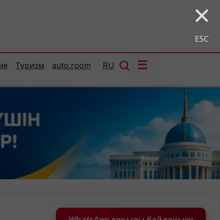
×
ESC
☰
ия
Туризм
auto.room
RU
WhatsApp арқылы байланысу