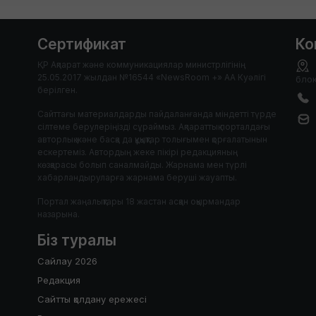
Сертификат
Ко
ҚР Ақпарат және коммуникациялар министрлігінің
25.05.2017 жылдан №16544 «NewsRoom +» АА Куәлігі
блок
берілген.
Сайттағы материалдарды пайдаланғанда міндетті түрде
сілтеме берулеріңізді сұраймыз. Ақпараттық порталдағы
авторлық және басқа да құқықтар толығымен қорғалатынын
ескертеміз. Автордың жеке пікірі редакцияның
көзқарасы болып саналмайды. Жарнама мен түрлі
хабарландыруларға жарнама беруші жауапты.
Портал жаңалықтары 18 жастан асқан оқырмандар
назарына.
Біз туралы
Сайлау 2026
Редакция
Сайтты қолдану ережесі