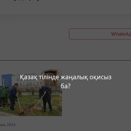
WhatsAp
Қазақ тілінде жаңалық оқисыз
ба?
аша, 2024