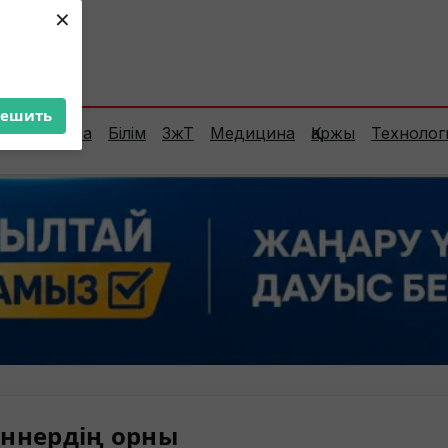
×
ент:
29°C
решить
Сараптама
Білім
ЗжТ
Медицина
Қаржы
Технолог
ннердің орны