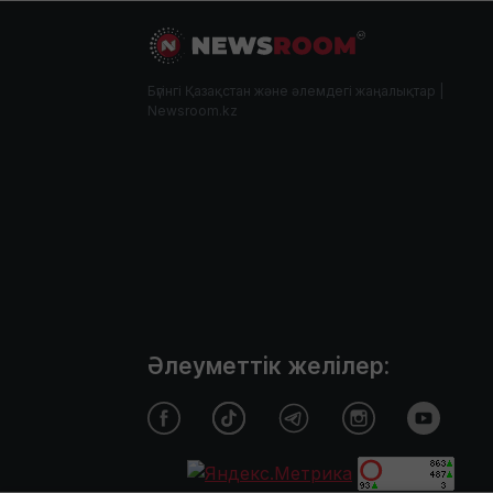
Бүгінгі Қазақстан және әлемдегі жаңалықтар |
Newsroom.kz
Әлеуметтік желілер: