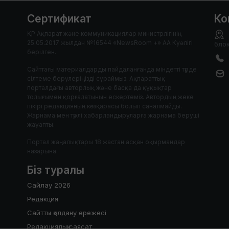
Сертификат
Ко
ҚР Ақпарат және коммуникациялар министрлігінің
25.05.2017 жылдан №16544 «NewsRoom +» АА Куәлігі
блок
берілген.
Сайттағы материалдарды пайдаланғанда міндетті түрде
сілтеме берулеріңізді сұраймыз. Ақпараттық
порталдағы авторлық және басқа да құқықтар
толығымен қорғалатынын ескертеміз. Автордың жеке
пікірі редакцияның көзқарасы болып саналмайды.
Жарнама мен түрлі хабарландыруларға жарнама беруші
жауапты.
Портал жаңалықтары 18 жастан асқан оқырмандар
назарына.
Біз туралы
Сайлау 2026
Редакция
Сайтты қолдану ережесі
Редакциялық саясат