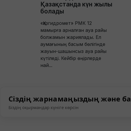
Қазақстанда күн жылы
болады
«Қазгидромет» РМК 12
мамырға арналған ауа райы
болжамын жариялады. Ел
аумағының басым бөлігінде
жауын-шашынсыз ауа райы
күтіледі. Кейбір өңірлерде
най...
Сіздің жарнамаңыздың және ба
Біздің оқырмандар күніге көрсін