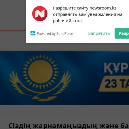
Subscribe to our
Разрешите сайту newsroom.kz
notifications!
отправлять вам уведомления на
To enable permission prompts, click on
Астана:
19°C
Алматы:
23°C
Шымк
рабочий стол
the notification icon
Запретить
Раз
Powered by SendPulse
Елорда
Сіздің жарнамаңыздың және ба