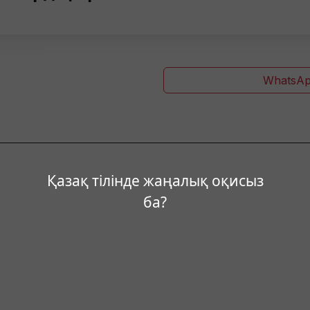
WhatsAp
Қазақ тілінде жаңалық оқисыз
ба?