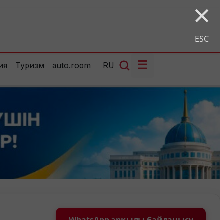
×
ESC
☰
ия
Туризм
auto.room
RU
WhatsApp арқылы байланысу