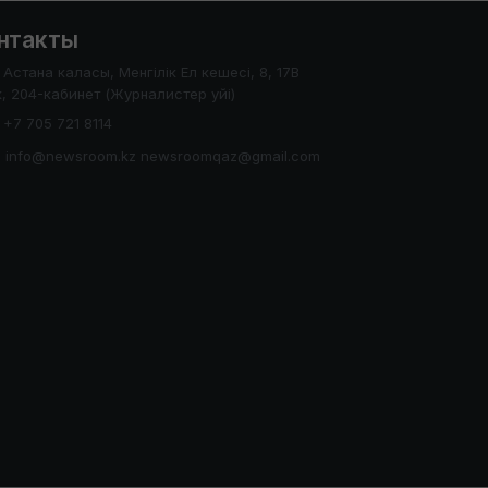
нтакты
Астана каласы, Менгілік Ел кешесі, 8, 17В
, 204-кабинет (Журналистер уйі)
+7 705 721 8114
info@newsroom.kz newsroomqaz@gmail.com