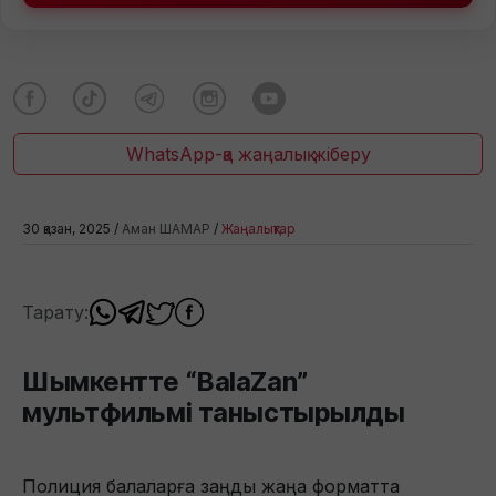
WhatsApp-қа жаңалық жіберу
30 қазан, 2025 /
Аман ШАМАР
/
Жаңалықтар
Тарату:
Шымкентте “BalaZan”
мультфильмі таныстырылды
Полиция балаларға заңды жаңа форматта