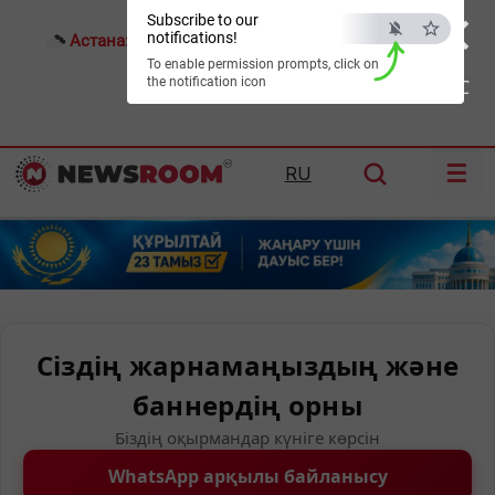
×
Subscribe to our
notifications!
Астана:
23°C
Алматы:
30°C
Шымкент:
33°C
To enable permission prompts, click on
the notification icon
ESC
☰
RU
Сіздің жарнамаңыздың және
баннердің орны
Біздің оқырмандар күніге көрсін
WhatsApp арқылы байланысу