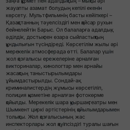
заңға құрмет пен адалдықтың – мықты әрі
жауапты азамат болудың кепілі екенін
көрсету. Мультфильмнің басты кейіпкері –
Қазақстанның тәуелсіздігі мен қайсар рухын
бейнелейтін Барыс. Ол балаларға адалдық,
әділдік, достық пен өзара сыйластықтың
құндылығын түсіндіреді. Көрсетілім жылы әрі
мерекелік атмосферада өтті. Балалар үшін
жол қозғалысы ережелеріне арналған
викториналар, кинологтар мен арнайы
жасақтың таныстырылымдары
ұйымдастырылды. Сондай-ақ
криминалистердің жұмысы көрсетіліп,
полиция қызметіне арналған фотокөрме
қойылды. Мерекелік шара қуыршақ театры мен
Шымкент циркі әртістерінің қойылымдарымен
толықты. Жол қозғалысының жас
инспекторлары жол қауіпсіздігі туралы шағын