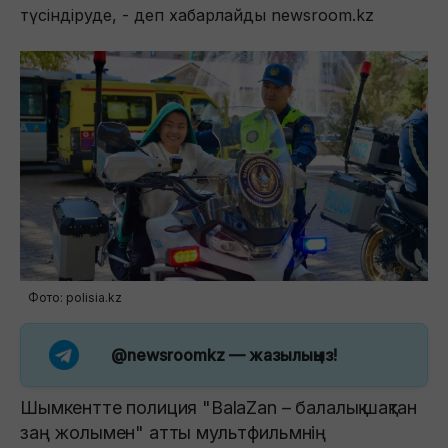
түсіндіруде, - деп хабарлайды newsroom.kz
Фото: polisia.kz
@newsroomkz
— жазылыңыз!
Шымкентте полиция "BalaZan – балалық шақтан
заң жолымен" атты мультфильмнің