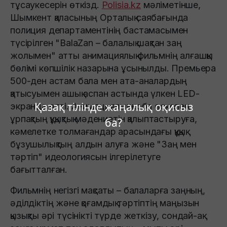
тұсаукесерін өткізд.
Polisia.kz
мәліметінше,
Шымкент қаласының Орталық саябағында
полиция департаментінің бастамасымен
түсірілген "BalaZan – балалық шақтан заң
жолымен" атты анимациялық фильмнің алғашқы
бөлімі көпшілік назарына ұсынылды. Премьера
500-ден астам бала мен ата-аналардың
қатысуымен ашық аспан астында үлкен LED-
Қазақ тілінде жаңалық оқисыз
экранда өтті. Анимациялық жоба өскелең
ұрпақтың құқықтық мәдениетін қалыптастыруға,
ба?
кәмелетке толмағандар арасындағы құқық
бұзушылықтың алдын алуға және "Заң мен
тәртіп" идеологиясын ілгерілетуге
бағытталған.
Фильмнің негізгі мақсаты – балаларға заңның,
әділдіктің және қоғамдық тәртіптің маңызын
қызықты әрі түсінікті түрде жеткізу, сондай-ақ