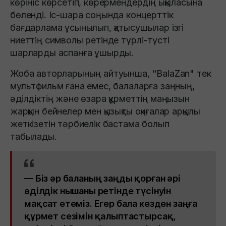
көрініс көрсетіп, көрермендердің ықыласына
бөленді. Іс-шара соңында концерттік
бағдарлама ұсынылып, қатысушылар ізгі
ниеттің символы ретінде түрлі-түсті
шарларды аспанға ұшырды.
Жоба авторларының айтуынша, "BalaZan" тек
мультфильм ғана емес, балаларға заңның,
әділдіктің және өзара құрметтің маңызын
жарқын бейнелер мен қызықты оқиғалар арқылы
жеткізетін тәрбиелік бастама болып
табылады.
— Біз әр баланың заңды қорған әрі
әділдік нышаны ретінде түсінуін
мақсат етеміз. Егер бала кезден заңға
құрмет сезімін қалыптастырсақ,