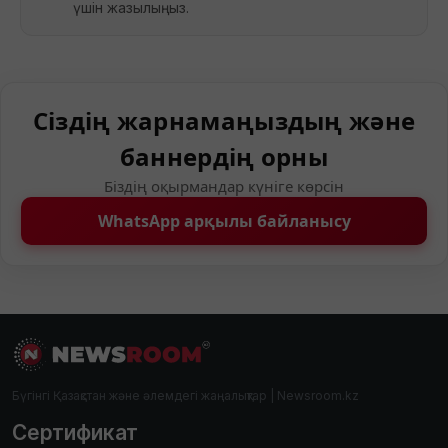
үшін жазылыңыз.
Сіздің жарнамаңыздың және
баннердің орны
Біздің оқырмандар күніге көрсін
WhatsApp арқылы байланысу
Бүгінгі Қазақстан және әлемдегі жаңалықтар | Newsroom.kz
Сертификат