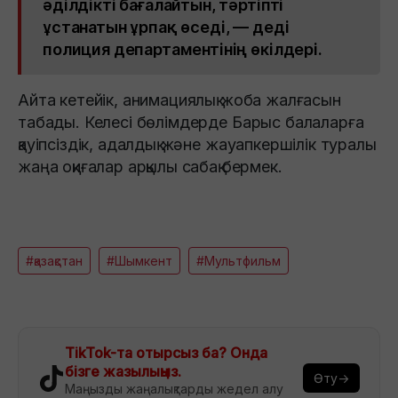
әділдікті бағалайтын, тәртіпті
ұстанатын ұрпақ өседі, — деді
полиция департаментінің өкілдері.
Айта кетейік, анимациялық жоба жалғасын
табады. Келесі бөлімдерде Барыс балаларға
қауіпсіздік, адалдық және жауапкершілік туралы
жаңа оқиғалар арқылы сабақ бермек.
#қазақстан
#Шымкент
#Мультфильм
TikTok-та отырсыз ба? Онда
бізге жазылыңыз.
Өту→
Маңызды жаңалықтарды жедел алу