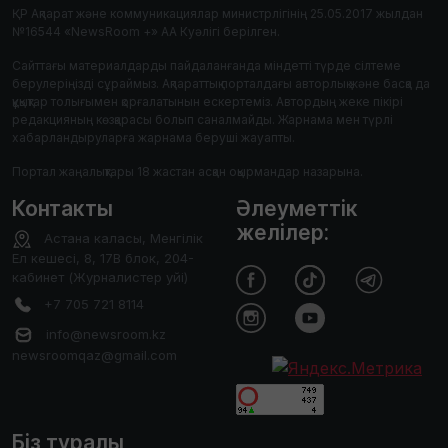
ҚР Ақпарат және коммуникациялар министрлігінің 25.05.2017 жылдан
№16544 «NewsRoom +» АА Куәлігі берілген.
Сайттағы материалдарды пайдаланғанда міндетті түрде сілтеме
берулеріңізді сұраймыз. Ақпараттық порталдағы авторлық және басқа да
құқықтар толығымен қорғалатынын ескертеміз. Автордың жеке пікірі
редакцияның көзқарасы болып саналмайды. Жарнама мен түрлі
хабарландыруларға жарнама беруші жауапты.
Портал жаңалықтары 18 жастан асқан оқырмандар назарына.
Контакты
Әлеуметтік
желілер:
Астана каласы, Менгілік
Ел кешесі, 8, 17В блок, 204-
кабинет (Журналистер уйі)
+7 705 721 8114
info@newsroom.kz
newsroomqaz@gmail.com
Біз туралы