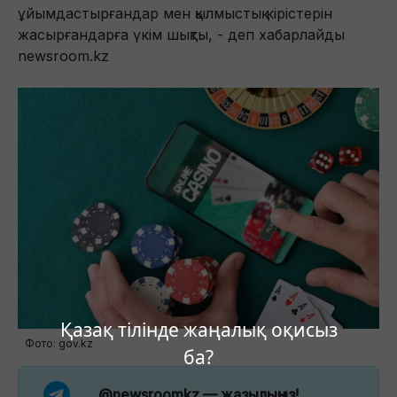
ұйымдастырғандар мен қылмыстық кірістерін
жасырғандарға үкім шықты, - деп хабарлайды
newsroom.kz
Қазақ тілінде жаңалық оқисыз
Фото: gov.kz
ба?
@newsroomkz
— жазылыңыз!