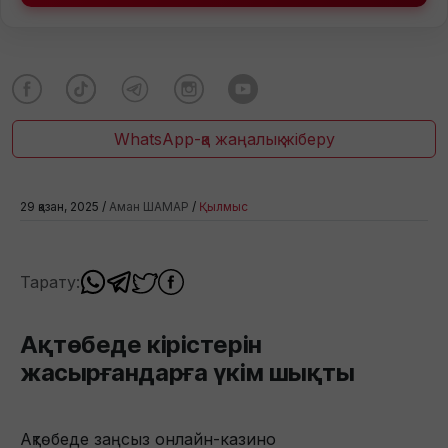
WhatsApp-қа жаңалық жіберу
29 қазан, 2025 /
Аман ШАМАР
/
Қылмыс
Тарату:
Ақтөбеде кірістерін
жасырғандарға үкім шықты
Ақтөбеде заңсыз онлайн-казино