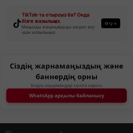
TikTok-та отырсыз ба? Онда
бізге жазылыңыз.
Өту→
Маңызды жаңалықтарды жедел алу
үшін жазылыңыз.
Сіздің жарнамаңыздың және
баннердің орны
Біздің оқырмандар күніге көрсін
WhatsApp арқылы байланысу