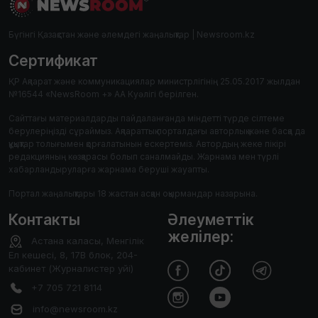
Бүгінгі Қазақстан және әлемдегі жаңалықтар | Newsroom.kz
Сертификат
ҚР Ақпарат және коммуникациялар министрлігінің 25.05.2017 жылдан
№16544 «NewsRoom +» АА Куәлігі берілген.
Сайттағы материалдарды пайдаланғанда міндетті түрде сілтеме
берулеріңізді сұраймыз. Ақпараттық порталдағы авторлық және басқа да
құқықтар толығымен қорғалатынын ескертеміз. Автордың жеке пікірі
редакцияның көзқарасы болып саналмайды. Жарнама мен түрлі
хабарландыруларға жарнама беруші жауапты.
Портал жаңалықтары 18 жастан асқан оқырмандар назарына.
Контакты
Әлеуметтік
желілер:
Астана каласы, Менгілік
Ел кешесі, 8, 17В блок, 204-
кабинет (Журналистер уйі)
+7 705 721 8114
info@newsroom.kz