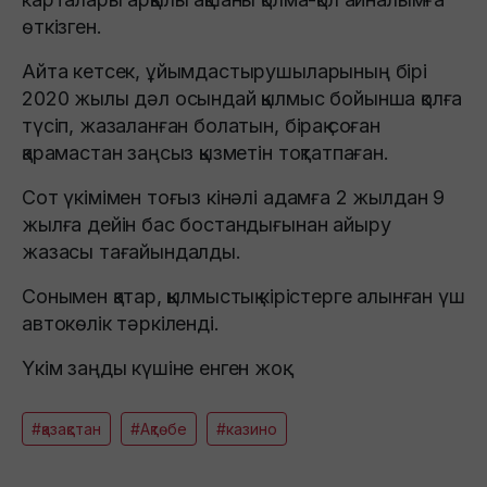
өткізген.
Айта кетсек, ұйымдастырушыларының бірі
2020 жылы дәл осындай қылмыс бойынша қолға
түсіп, жазаланған болатын, бірақ соған
қарамастан заңсыз қызметін тоқтатпаған.
Сот үкімімен тоғыз кінәлі адамға 2 жылдан 9
жылға дейін бас бостандығынан айыру
жазасы тағайындалды.
Сонымен қатар, қылмыстық кірістерге алынған үш
автокөлік тәркіленді.
Үкім заңды күшіне енген жоқ.
#қазақстан
#Ақтөбе
#казино