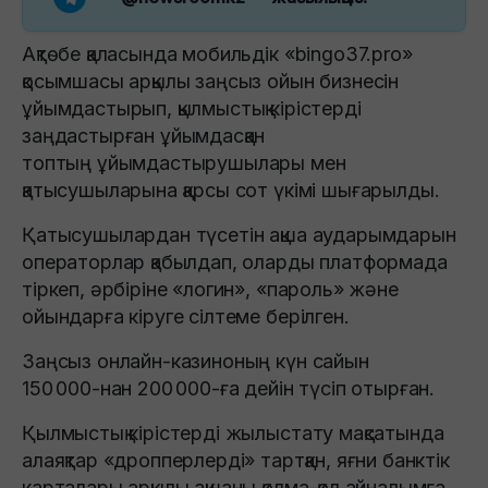
Ақтөбе қаласында мобильдік «bingo37.pro»
қосымшасы арқылы заңсыз ойын бизнесін
ұйымдастырып, қылмыстық кірістерді
заңдастырған ұйымдасқан
топтың ұйымдастырушылары мен
қатысушыларына қарсы сот үкімі шығарылды.
Қатысушылардан түсетін ақша аударымдарын
операторлар қабылдап, оларды платформада
тіркеп, әрбіріне «логин», «пароль» және
ойындарға кіруге сілтеме берілген.
Заңсыз онлайн‑казиноның күн сайын
150 000‑нан 200 000‑ға дейін түсіп отырған.
Қылмыстық кірістерді жылыстату мақсатында
алаяқтар «дропперлерді» тартқан, яғни банктік
карталары арқылы ақшаны қолма‑қол айналымға