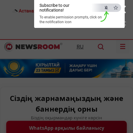
×
Subscribe to our
notifications!
Астана:
22°C
Алматы:
26°C
Шымкент:
30°C
To enable permission prompts, click on
the notification icon
ESC
☰
RU
Сіздің жарнамаңыздың және
баннердің орны
Біздің оқырмандар күніге көрсін
WhatsApp арқылы байланысу