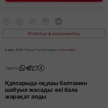
WhatsApp-қа жаңалық жіберу
6 ақпан, 2026 /
Жанар Ғарифоллақызы
/
Жаңалықтар
Тарату:
Құлсарыда оқушы балтамен
шабуыл жасады: екі бала
жарақат алды