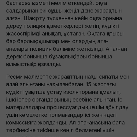
баспасөз қызметі мәлім еткендей, оқиға
салдарынан екі оқушы жеңіл дене жарақатын
алған. Шақырту түскеннен кейін оқиға орнына
дереу полиция қызметкерлері жетіп, күдікті
жасөспірімді анықтап, ұстаған. Оқиғаға қатысы
бар барлық оқушылар мен олардың ата-
аналары полиция бөліміне жеткізілді. Аталған
дерек бойынша бұзақылық бабы бойынша
қылмыстық іс қозғалды.
Ресми мәліметте жарақаттың нақты сипаты мен
қалай алынғаны нақтыланбаған. 15 жастағы
күдікті уақытша ұстау изоляторына қамалып,
ішкі істер органдарының есебіне алынған. Іс
материалдары процессуалдық шешім қабылдау
үшін кәмелетке толмағандар ісі жөніндегі
комиссияға жолданды. Ал ата-анасына бала
тәрбиесіне тиісінше көңіл бөлмегені үшін