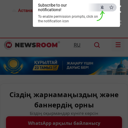
×
Subscribe to our
notifications!
Астана:
18°C
Алматы:
21°C
Шымкент:
24°C
To enable permission prompts, click on
the notification icon
ESC
☰
RU
Сіздің жарнамаңыздың және
баннердің орны
Біздің оқырмандар күніге көрсін
WhatsApp арқылы байланысу