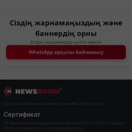
Сіздің жарнамаңыздың және
баннердің орны
Біздің оқырмандар күніге көрсін
WhatsApp арқылы байланысу
Бүгінгі Қазақстан және әлемдегі жаңалықтар | Newsroom.kz
Сертификат
ҚР Ақпарат және коммуникациялар министрлігінің 25.05.2017 жылдан
№16544 «NewsRoom +» АА Куәлігі берілген.