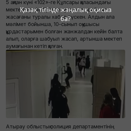
5 ақпан күні «102»-ге Құлсары қаласындағы
Қазақ тілінде жаңалық оқисыз
мектептердің бірінде оқушының шабуыл
жасағаны туралы хабар түскен. Алдын ала
ба?
мәлімет бойынша, 10-сынып оқушысы
құрдастарымен болған жанжалдан кейін балта
алып, оларға шабуыл жасап, артынша мектеп
аумағынан кетіп қалған.
Атырау облыстық полиция департаментінің