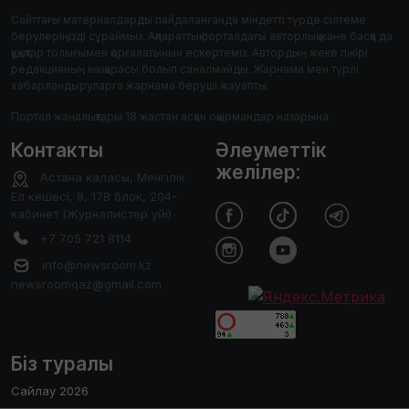
Сайттағы материалдарды пайдаланғанда міндетті түрде сілтеме
берулеріңізді сұраймыз. Ақпараттық порталдағы авторлық және басқа да
құқықтар толығымен қорғалатынын ескертеміз. Автордың жеке пікірі
редакцияның көзқарасы болып саналмайды. Жарнама мен түрлі
хабарландыруларға жарнама беруші жауапты.
Портал жаңалықтары 18 жастан асқан оқырмандар назарына.
Контакты
Әлеуметтік
желілер:
Астана каласы, Менгілік
Ел кешесі, 8, 17В блок, 204-
кабинет (Журналистер уйі)
+7 705 721 8114
info@newsroom.kz
newsroomqaz@gmail.com
Біз туралы
Сайлау 2026