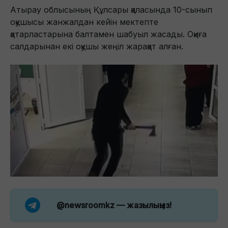
Атырау облысының Құлсары қаласында 10-сынып
оқушысы жанжалдан кейін мектепте
қатарластарына балтамен шабуыл жасады. Оқиға
салдарынан екі оқушы жеңіл жарақат алған.
@newsroomkz
— жазылыңыз!