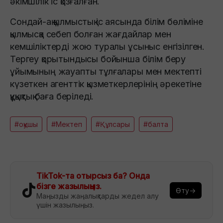
әкімшілік іс қозғалған.
Сондай-ақ қылмыстық іс аясында білім бөліміне
қылмысқа себеп болған жағдайлар мен
кемшіліктерді жою туралы ұсыныс енгізілген.
Тергеу қорытындысы бойынша білім беру
ұйымының жауапты тұлғалары мен мектепті
күзеткен агенттік қызметкерлерінің әрекетіне
құқықтық баға беріледі.
#оқушы
#Мектеп
#Құлсары
#балта
TikTok-та отырсыз ба? Онда
бізге жазылыңыз.
Өту→
Маңызды жаңалықтарды жедел алу
үшін жазылыңыз.