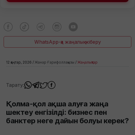
WhatsApp-қа жаңалық жіберу
12 қаңтар, 2026 /
Жанар Ғарифоллақызы
/
Жаңалықтар
Тарату:
Қолма-қол ақша алуға жаңа
шектеу енгізілді: бизнес пен
банктер неге дайын болуы керек?