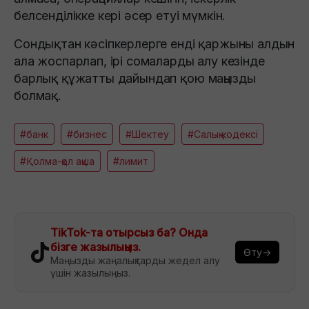
белсенділікке кері әсер етуі мүмкін.
Сондықтан кәсіпкерлерге енді қаржыны алдын
ала жоспарлап, ірі сомаларды алу кезінде
барлық құжатты дайындап қою маңызды
болмақ.
#банк
#бизнес
#Шектеу
#Салық кодексі
#Қолма-қол ақша
#лимит
TikTok-та отырсыз ба? Онда
бізге жазылыңыз.
Өту→
Маңызды жаңалықтарды жедел алу
үшін жазылыңыз.