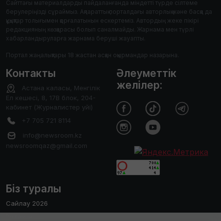
Сайттағы материалдарды пайдаланғанда міндетті түрде сілтеме
берулеріңізді сұраймыз. Ақпараттық порталдағы авторлық және басқа да
құқықтар толығымен қорғалатынын ескертеміз. Автордың жеке пікірі
редакцияның көзқарасы болып саналмайды. Жарнама мен түрлі
хабарландыруларға жарнама беруші жауапты.
Портал жаңалықтары 18 жастан асқан оқырмандар назарына.
Контакты
Әлеуметтік
желілер:
Астана каласы, Менгілік
Ел кешесі, 8, 17В блок, 204-
кабинет (Журналистер уйі)
+7 705 721 8114
info@newsroom.kz
newsroomqaz@gmail.com
Біз туралы
Сайлау 2026
Редакция