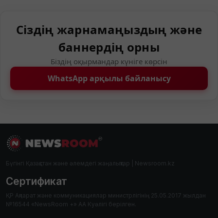
Сіздің жарнамаңыздың және
баннердің орны
Біздің оқырмандар күніге көрсін
WhatsApp арқылы байланысу
Бүгінгі Қазақстан және әлемдегі жаңалықтар | Newsroom.kz
Сертификат
ҚР Ақпарат және коммуникациялар министрлігінің 25.05.2017 жылдан
№16544 «NewsRoom +» АА Куәлігі берілген.