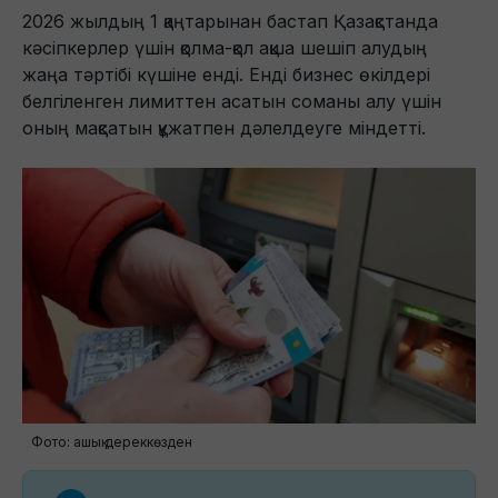
2026 жылдың 1 қаңтарынан бастап Қазақстанда
кәсіпкерлер үшін қолма-қол ақша шешіп алудың
жаңа тәртібі күшіне енді. Енді бизнес өкілдері
белгіленген лимиттен асатын соманы алу үшін
оның мақсатын құжатпен дәлелдеуге міндетті.
Фото: ашық дереккөзден