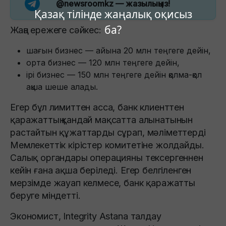
@newsroomkz
— жазылыңыз!
Қазақ тілінде жаңалық оқисыз
ба?
Жаңа ережеге сәйкес:
шағын бизнес — айына 20 млн теңгеге дейін,
орта бизнес — 120 млн теңгеге дейін,
ірі бизнес — 150 млн теңгеге дейін қолма-қол
ақша шеше алады.
Егер бұл лимиттен асса, банк клиенттен
қаражаттың қандай мақсатта алынатынын
растайтын құжаттарды сұрап, мәліметтерді
Мемлекеттік кірістер комитетіне жолдайды.
Салық органдары операцияны тексергеннен
кейін ғана ақша беріледі. Егер белгіленген
мерзімде жауап келмесе, банк қаражатты
беруге міндетті.
Экономист, Integrity Astana талдау