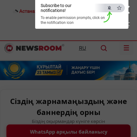
×
Subscribe to our
notifications!
Астана:
26°C
Алматы:
30°C
Шымкент:
34°C
To enable permission prompts, click on
the notification icon
ESC
☰
RU
Сіздің жарнамаңыздың және
баннердің орны
Біздің оқырмандар күніге көрсін
WhatsApp арқылы байланысу