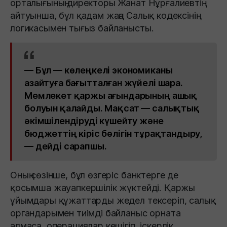
орталығының директоры Жанат Нұрғалиевтің
айтуынша, бұл қадам жаңа Салық кодексінің
логикасымен тығыз байланысты.
— Бұл — көлеңкелі экономиканы
азайтуға бағытталған жүйелі шара.
Мемлекет қаржы ағындарының ашық
болуын қалайды. Мақсат — салықтық
әкімшілендіруді күшейту және
бюджеттің кіріс бөлігін тұрақтандыру,
— дейді сарапшы.
Оның сөзінше, бұл өзгеріс банктерге де
қосымша жауапкершілік жүктейді. Қаржы
ұйымдары құжаттарды жедел тексеріп, салық
органдарымен тиімді байланыс орната
алмаса, операциялар кешігіп, іскерлік