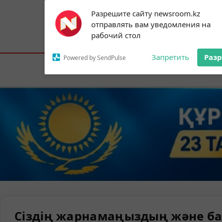
Subscribe to our
Разрешите сайту newsroom.kz
notifications!
отправлять вам уведомления на
To enable permission prompts, click on
Астана:
32°C
Алматы:
35°C
Шымк
рабочий стол
the notification icon
Запретить
Раз
Powered by SendPulse
Елорда
Сіздің жарнамаңыздың және ба