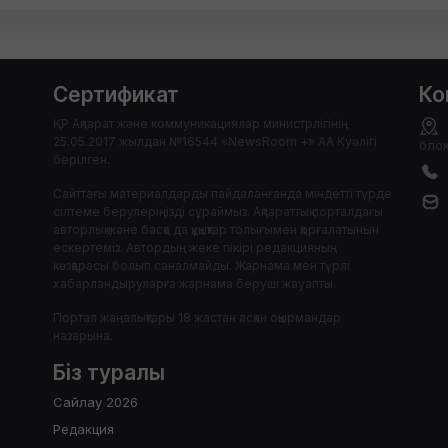
Сертификат
Ко
ҚР Ақпарат және коммуникациялар министрлігінің
25.05.2017 жылдан №16544 «NewsRoom +» АА Куәлігі
блок
берілген.
Сайттағы материалдарды пайдаланғанда міндетті түрде
сілтеме берулеріңізді сұраймыз. Ақпараттық порталдағы
авторлық және басқа да құқықтар толығымен қорғалатынын
ескертеміз. Автордың жеке пікірі редакцияның
көзқарасы болып саналмайды. Жарнама мен түрлі
хабарландыруларға жарнама беруші жауапты.
Портал жаңалықтары 18 жастан асқан оқырмандар
назарына.
Біз туралы
Сайлау 2026
Редакция