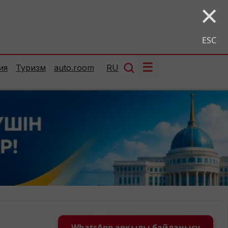
×
ESC
☰
ия
Туризм
auto.room
RU
WhatsApp арқылы байланысу