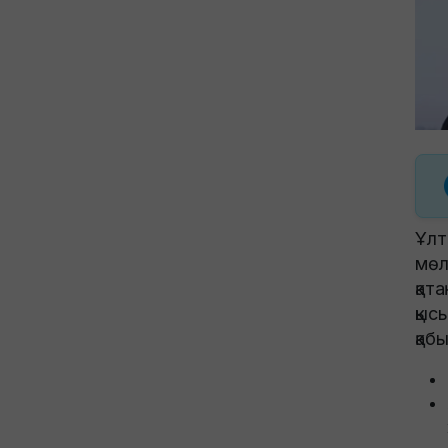
Ұлт
мөл
қат
қыс
қаб