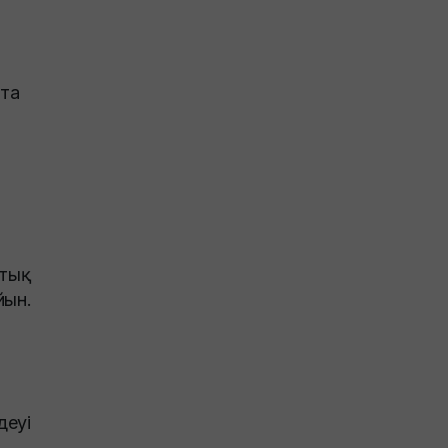
 та
тық
йын.
деуі