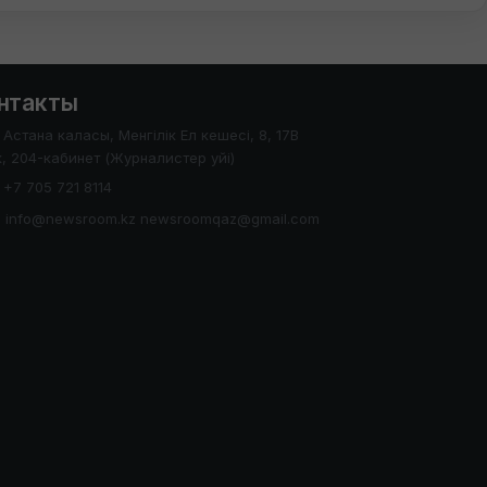
нтакты
Астана каласы, Менгілік Ел кешесі, 8, 17В
, 204-кабинет (Журналистер уйі)
+7 705 721 8114
info@newsroom.kz newsroomqaz@gmail.com