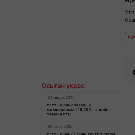
Ұлт
бақ
#ұл
Осыған ұқсас:
24 шілде, 2026
Ұлттық банк базалық
мөлшерлемені 16,75%-ға дейін
төмендетті
20 ақпан, 2026
Ұлттық банк 7 трлн теңге туралы