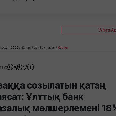
WhatsAp
тоқсан, 2025 /
Жанар Ғарифоллақызы
/
Қаржы
ату:
заққа созылатын қатаң
аясат: Ұлттық банк
азалық мөлшерлемені 18