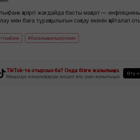
тық банк қазіргі жағдайда басты мақсат — инфляциян
ылау мен баға тұрақтылығын сақтау екенін қайталап от
ттық банк
#базалық мөлшерлеме
TikTok-та отырсыз ба? Онда бізге жазылыңыз.
Өту→
Маңызды жаңалықтарды жедел алу үшін жазылыңыз.