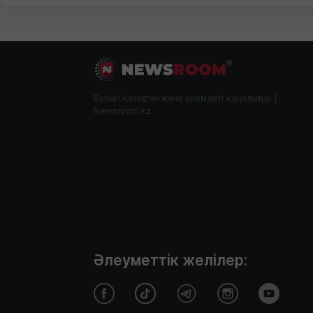
Бүгінгі Қазақстан және әлемдегі жаңалықтар |
Newsroom.kz
Әлеуметтік желілер: