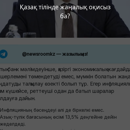
Қазақ тілінде жаңалық оқисыз
ба?
@newsroomkz
— жазылыңыз!
тық банк мәлімдеуінше, қазіргі экономикалық жағдайд
шерлемені төмендетуді емес, мүмкін болатын жаң
аңдатуды талқылау өзекті болып тұр. Егер инфляциял
ым күшейсе, реттеуші одан да батыл шаралар
ылдауға дайын.
Инфляцияның бәсеңдеуі әлі де біркелкі емес.
Азық-түлік бағасының өсімі 13,5% деңгейіне дейін
жеделдеді.