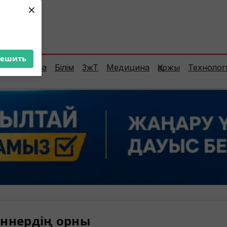
×
ент:
36°C
решить
Сараптама
Білім
ЗжТ
Медицина
Қаржы
Технолог
ннердің орны