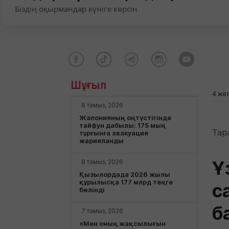
Біздің оқырмандар күніге көрсін
Шұғыл
4 жел
8 тамыз, 2026
Жапонияның оңтүстігінде
тайфун дабылы: 175 мың
Тар
тұрғынға эвакуация
жарияланды
Ұ
8 тамыз, 2026
Қызылордада 2026 жылы
құрылысқа 177 млрд теңге
с
бөлінді
б
7 тамыз, 2026
«Мен оның жақсылығын