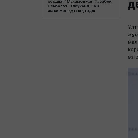
д
көрдім»: Мұхамеджан Тазабек
Бекболат Тілеуханды 60
жасымен құттықтады
Ұлт
жұм
мөл
көр
өзг