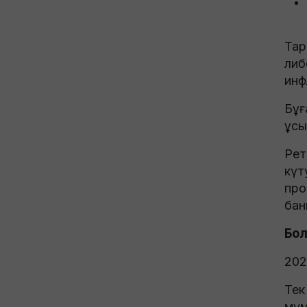
Тар
либ
инф
Бұғ
ұсы
Рет
күт
про
бан
Бол
202
Тек
мүм