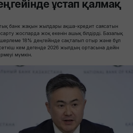
еңгейінде ұстап қалмақ
тық банк жақын жылдары ақша-кредит саясатын
сарту жоспарда жоқ екенін ашық білдірді. Базалық
шерлеме 18% деңгейінде сақталып отыр және бұл
сеткіш кем дегенде 2026 жылдың ортасына дейін
ермеуі мүмкін.