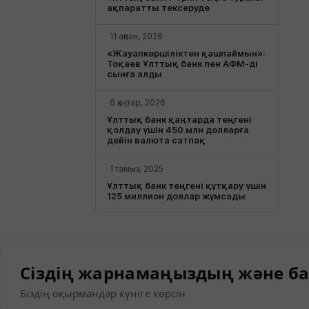
ақпаратты тексеруде
11 ақпан, 2026
«Жауапкершіліктен қашпаймын»:
Тоқаев Ұлттық банк пен АФМ-ді
сынға алды
6 қаңтар, 2026
Ұлттық банк қаңтарда теңгені
қолдау үшін 450 млн долларға
дейін валюта сатпақ
1 тамыз, 2025
Ұлттық банк теңгені құтқару үшін
125 миллион доллар жұмсады
Сіздің жарнамаңыздың және ба
Біздің оқырмандар күніге көрсін