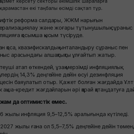
Қызмет көрсету секторы әкімшілік шараларға
қарамастан екі таңбалы өсімді сақтап тұр.
ифтік реформа салдары, ЖЖМ нарығын
ерализациялау және жоғары тұтынушылық сұраныс
ляцияға қосымша қысым түсіруде.
ан қоса, квазифискалдық ынталандыру сұраныс пен
ныс арасындағы алшақтықты ұлғайтып жатыр.
теуші атап өткендей, ұзақ мерзімді инфляциялық
улердің 14,3% деңгейіне дейін өсуі дезинфляция
цесін баяулатып отыр. Қажет болған жағдайда Ұлт
к ақша-кредит жағдайларын әрі қарай қатаңдатуға да
жам да оптимистік емес.
6 жылы инфляция 9,5–12,5% аралығында күтіледі.
 2027 жылы ғана ол 5,5–7,5% деңгейіне дейін төмен
кін.