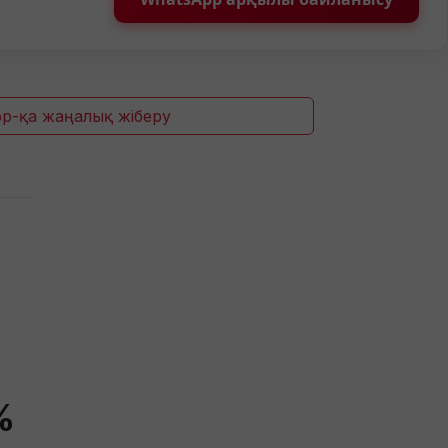
p-қа жаңалық жіберу
%