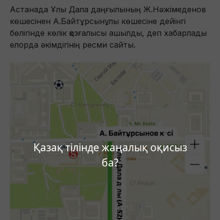
Астанада Ұлы Дала даңғылының Ж.Нәжімеденов
көшесінен А.Байтұрсынұлы көшесіне дейінгі
бөлігінде көлік қозғалысы ашылды, деп хабарлады
елорда әкімдігінің ресми сайты.
Қазақ тілінде жаңалық оқисыз
ба?