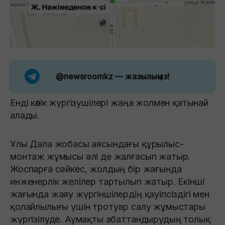
@newsroomkz
— жазылыңыз!
Енді көлік жүргізушілері жаңа жолмен қатынай
алады.
Ұлы Дала жобасы аясындағы құрылыс-
монтаж жұмысы әлі де жалғасып жатыр.
Жоспарға сәйкес, жолдың бір жағында
инженерлік желілер тартылып жатыр. Екінші
жағында жаяу жүргіншілердің қауіпсіздігі мен
қолайлылығы үшін тротуар салу жұмыстары
жүргізілуде. Аумақты абаттандырудың толық