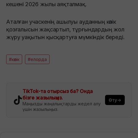
кешені 2026 жылы аяқталмақ.
Аталған учаскенің ашылуы ауданның көлік
қозғалысын жақсартып, тұрғындардың жол
жүру уақытын қысқартуға мүмкіндік береді.
#көлік
#елорда
TikTok-та отырсыз ба? Онда
бізге жазылыңыз.
Өту→
Маңызды жаңалықтарды жедел алу
үшін жазылыңыз.