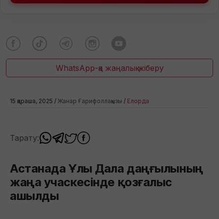
WhatsApp-қа жаңалық жіберу
15 қараша, 2025 /
Жанар Ғарифоллақызы
/
Елорда
Тарату:
Астанада Ұлы Дала даңғылының
жаңа учаскесінде қозғалыс
ашылды