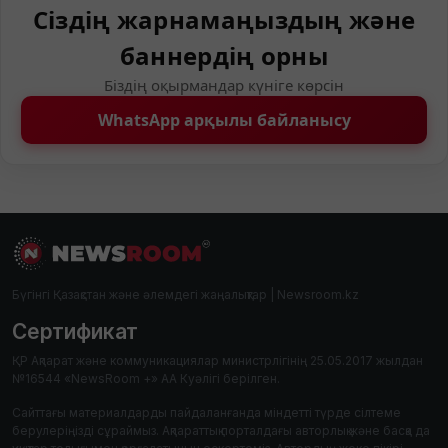
Сіздің жарнамаңыздың және
баннердің орны
Біздің оқырмандар күніге көрсін
WhatsApp арқылы байланысу
Бүгінгі Қазақстан және әлемдегі жаңалықтар | Newsroom.kz
Сертификат
ҚР Ақпарат және коммуникациялар министрлігінің 25.05.2017 жылдан
№16544 «NewsRoom +» АА Куәлігі берілген.
Сайттағы материалдарды пайдаланғанда міндетті түрде сілтеме
берулеріңізді сұраймыз. Ақпараттық порталдағы авторлық және басқа да