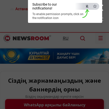
×
Subscribe to our
notifications!
Астана:
17°C
Алматы:
26°C
Шымкент:
28°C
To enable permission prompts, click on
the notification icon
ESC
☰
RU
Сіздің жарнамаңыздың және
баннердің орны
Біздің оқырмандар күніге көрсін
WhatsApp арқылы байланысу