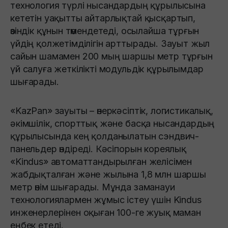
технология түрлі нысандардың құрылысына
кететін уақытты айтарлықтай қысқартып,
өзіндік құнын төмендетеді, осылайша тұрғын
үйдің қолжетімділігін арттырады. Зауыт жыл
сайын шамамен 200 мың шаршы метр тұрғын
үй салуға жеткілікті модульдік құрылымдар
шығарады.
«KazPan» зауыты – өнеркәсіптік, логистикалық,
әкімшілік, спорттық және басқа нысандардың
құрылысында кең қолданылатын сэндвич-
панельдер өндіреді. Кәсіпорын кореялық
«Kindus» автоматтандырылған желісімен
жабдықталған және жылына 1,8 млн шаршы
метр өнім шығарады. Мұнда заманауи
технологиялармен жұмыс істеу үшін Kindus
инженерлерінен оқыған 100-ге жуық маман
еңбек етеді.