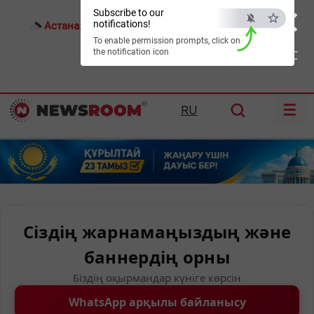
×
Subscribe to our
notifications!
Астана:
22°C
Алматы:
28°C
Шымкент:
34°C
To enable permission prompts, click on
the notification icon
ESC
☰
RU
Сіздің жарнамаңыздың және
баннердің орны
Біздің оқырмандар күніге көрсін
WhatsApp арқылы байланысу