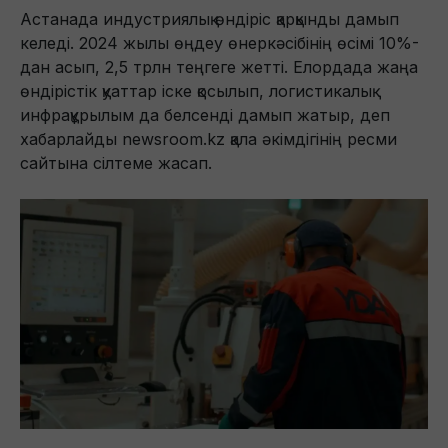
Астанада индустриялық өндіріс қарқынды дамып
келеді. 2024 жылы өңдеу өнеркәсібінің өсімі 10%-
дан асып, 2,5 трлн теңгеге жетті. Елордада жаңа
өндірістік қуаттар іске қосылып, логистикалық
инфрақұрылым да белсенді дамып жатыр, деп
хабарлайды newsroom.kz қала әкімдігінің ресми
сайтына сілтеме жасап.