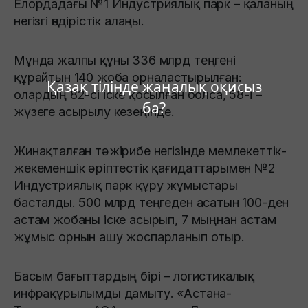
Елордадағы №1 Индустриялық парк – қаланың
негізгі өндірістік алаңы.
Мұнда жалпы құны 336 млрд теңгені
құрайтын 140 жоба орналастырылған:
Қазақ тілінде жаңалық оқисыз
олардың 82-сі іске қосылған болса, 58-і –
ба?
жүзеге асырылу кезеңінде.
Жинақталған тәжірибе негізінде мемлекеттік-
жекеменшік әріптестік қағидаттарымен №2
Индустриялық парк құру жұмыстары
басталды. 500 млрд теңгеден асатын 100-ден
астам жобаны іске асырып, 7 мыңнан астам
жұмыс орнын ашу жоспарланып отыр.
Басым бағыттардың бірі – логистикалық
инфрақұрылымды дамыту. «Астана-