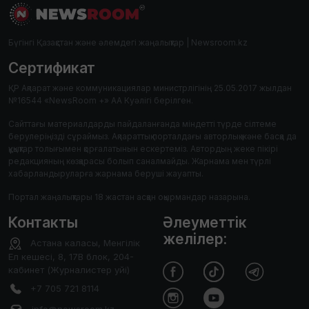
Бүгінгі Қазақстан және әлемдегі жаңалықтар | Newsroom.kz
Сертификат
ҚР Ақпарат және коммуникациялар министрлігінің 25.05.2017 жылдан
№16544 «NewsRoom +» АА Куәлігі берілген.
Сайттағы материалдарды пайдаланғанда міндетті түрде сілтеме
берулеріңізді сұраймыз. Ақпараттық порталдағы авторлық және басқа да
құқықтар толығымен қорғалатынын ескертеміз. Автордың жеке пікірі
редакцияның көзқарасы болып саналмайды. Жарнама мен түрлі
хабарландыруларға жарнама беруші жауапты.
Портал жаңалықтары 18 жастан асқан оқырмандар назарына.
Контакты
Әлеуметтік
желілер:
Астана каласы, Менгілік
Ел кешесі, 8, 17В блок, 204-
кабинет (Журналистер уйі)
+7 705 721 8114
info@newsroom.kz