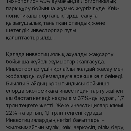
Технополис» АЭА аумағында Логистикалық
парк құру бойынша жұмыс жүргізілуде. Көлік-
логистикалық орталықтарды салуға
қызығушылық танытқан отандық және
шетелдік инвесторлар пулы
қалыптастырылды.
Қалада инвестициялық ахуалды жақсарту
бойынша жүйелі жұмыстар жалғасуда.
Инвесторлар үшін қолайлы жағдай жасау мен
жобаларды сүйемелдеуге ерекше көңіл бөлінеді.
Биылғы 9 айдың қорытындысы бойынша
елорда экономикаға инвестиция тарту жөнінен
көш бастап келеді: нақты өсім 37%-ды құрап, 1,7
трлн теңгеге жетті. Жеке инвестициялар көлемі
22%-ға артып, 1,1 трлн теңгені құрады.
Инвестициялардың негізгі бағыттары –
жылжымайтын мүлік, көлік, өнеркәсіп, білім беру,