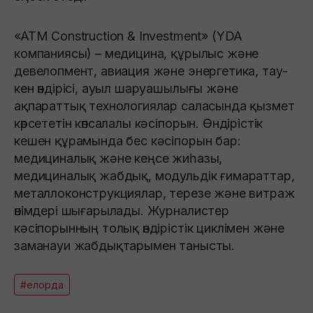
«ATM Construction & Investment» (YDA
компаниясы) – медицина, құрылыс және
девелопмент, авиация және энергетика, тау-
кен өндірісі, ауыл шаруашылығы және
ақпараттық технологиялар саласында қызмет
көрсететін көпсалалы кәсіпорын. Өндірістік
кешен құрамында бес кәсіпорын бар:
медициналық және кеңсе жиһазы,
медициналық жабдық, модульдік ғимараттар,
металлоконструкциялар, терезе және витраж
өнімдері шығарылады. Журналистер
кәсіпорынның толық өндірістік циклімен және
заманауи жабдықтарымен танысты.
#елорда