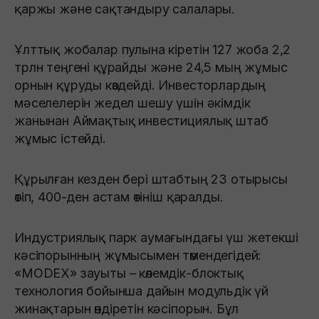
қаржы және сақтандыру салалары.
Ұлттық жобалар пулына кіретін 127 жоба 2,2
трлн теңгені құрайды және 24,5 мың жұмыс
орнын құруды көздейді. Инвесторлардың
мәселелерін жедел шешу үшін әкімдік
жанынан Аймақтық инвестициялық штаб
жұмыс істейді.
Құрылған кезден бері штабтың 23 отырысы
өтіп, 400-ден астам өтініш қаралды.
Индустриялық парк аумағындағы үш жетекші
кәсіпорынның жұмысымен төмендегідей:
«MODEX» зауыты – көлемдік-блоктық
технология бойынша дайын модульдік үй
жинақтарын өндіретін кәсіпорын. Бұл