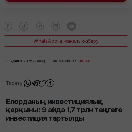
WhatsApp-қа жаңалық жіберу
18 қараша, 2025 /
Жанар Ғарифоллақызы
/
Елорда
Тарату:
Елорданың инвестициялық
қарқыны: 9 айда 1,7 трлн теңгеге
инвестиция тартылды