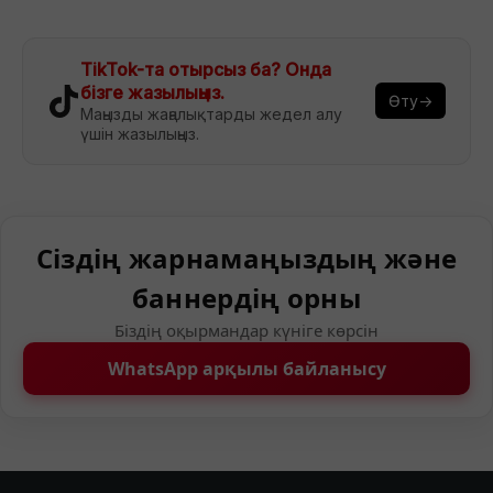
TikTok-та отырсыз ба? Онда
бізге жазылыңыз.
Өту→
Маңызды жаңалықтарды жедел алу
үшін жазылыңыз.
Сіздің жарнамаңыздың және
баннердің орны
Біздің оқырмандар күніге көрсін
WhatsApp арқылы байланысу