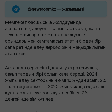
@newsroomkz
— жазылыңыз!
Мемлекет басшысы өз Жолдауында
экспорттық әлеуетті қалыптастырып, жаңа
технологиялар енгізетін және жұмыс
орындарымен қамтамасыз ететін бірден бір
сала ретінде өңдеу өнеркәсібінің маңыздылығын
атап өткен.
Астанада өнеркәсіпті дамыту стратегиялық
бағыттардың бірі болып қала береді. 2024
жылы өңдеу секторының өсімі 10%-дан асып, 2,5
трлн теңгеге жетті. 2025 жылы жаңа өндірістік
қуаттардың іске қосылуы есебінен 7%
деңгейінде өсім күтіледі.