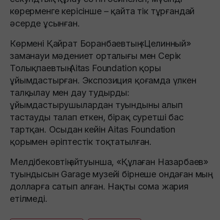
көрерменге керісінше – қайта тік тұрғандай
әсерде ұсынған.
Көрмені Қайрат Боранбаевтың «Целинный»
заманауи мәдениет орталығы мен Серік
Толықпаевтың Aitas Foundation қоры
ұйымдастырған. Экспозиция қоғамда үлкен
талқылау мен дау тудырды:
ұйымдастырушылардан туындыны алып
тастауды талап еткен, бірақ суретші бас
тартқан. Осыдан кейін Aitas Foundation
қорымен әріптестік тоқтатылған.
Мелдібековтің айтуынша, «Құлаған Назарбаев»
туындысын Garage музейі бірнеше ондаған мың
долларға сатып алған. Нақты сома жария
етілмеді.