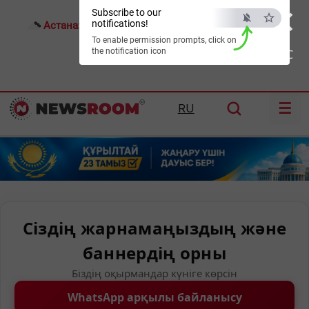
×
Subscribe to our
notifications!
Астана:
19°C
Алматы:
20°C
Шымкент:
21°C
To enable permission prompts, click on
the notification icon
ESC
☰
RU
Сіздің жарнамаңыздың және
баннердің орны
Біздің оқырмандар күніге көрсін
WhatsApp арқылы байланысу