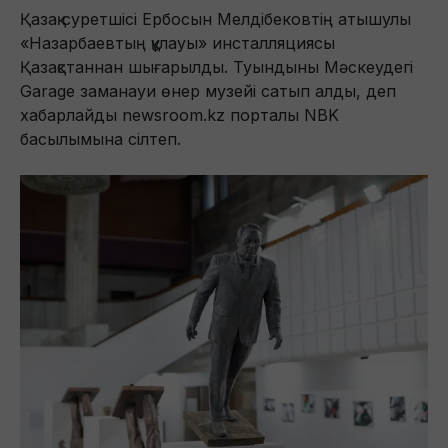
Қазақ суретшісі Ербосын Мелдібековтің атышулы
«Назарбаевтың құлауы» инсталляциясы
Қазақстаннан шығарылды. Туындыны Мәскеудегі
Garage заманауи өнер музейі сатып алды, деп
хабарлайды newsroom.kz порталы NBK
басылымына сілтеп.