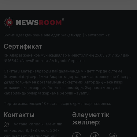
Бүгінгі Қазақстан және әлемдегі жаңалықтар | Newsroom.kz
Сертификат
ҚР Ақпарат және коммуникациялар министрлігінің 25.05.2017 жылдан
№16544 «NewsRoom +» АА Куәлігі берілген.
Сайттағы материалдарды пайдаланғанда міндетті түрде сілтеме
берулеріңізді сұраймыз. Ақпараттық порталдағы авторлық және басқа да
құқықтар толығымен қорғалатынын ескертеміз. Автордың жеке пікірі
редакцияның көзқарасы болып саналмайды. Жарнама мен түрлі
хабарландыруларға жарнама беруші жауапты.
Портал жаңалықтары 18 жастан асқан оқырмандар назарына.
Контакты
Әлеуметтік
желілер:
Астана каласы, Менгілік
Ел кешесі, 8, 17В блок, 204-
кабинет (Журналистер уйі)