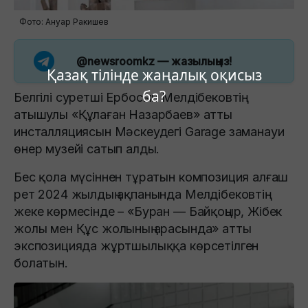
Фото: Ануар Ракишев
@newsroomkz
— жазылыңыз!
Қазақ тілінде жаңалық оқисыз
ба?
Белгілі суретші Ербосын Мелдібековтің
атышулы «Құлаған Назарбаев» атты
инсталляциясын Мәскеудегі Garage заманауи
өнер музейі сатып алды.
Бес қола мүсіннен тұратын композиция алғаш
рет 2024 жылдың ақпанында Мелдібековтің
жеке көрмесінде – «Буран — Байқоңыр, Жібек
жолы мен Құс жолының арасында» атты
экспозицияда жұртшылыққа көрсетілген
болатын.