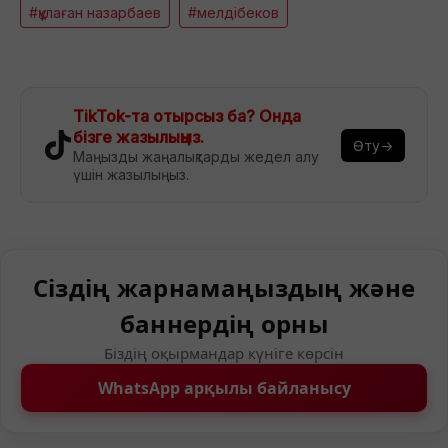
#құлаған назарбаев
#мелдібеков
TikTok-та отырсыз ба? Онда
бізге жазылыңыз.
Өту→
Маңызды жаңалықтарды жедел алу
үшін жазылыңыз.
Сіздің жарнамаңыздың және
баннердің орны
Біздің оқырмандар күніге көрсін
WhatsApp арқылы байланысу