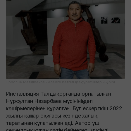
Ербосын Мелдібеков - әлемге белгілі қазақ суретшілерінің бірі
Инсталляция Талдықорғанда орнатылған
Нұрсұлтан Назарбаев мүсінінің дәл
көшірмелерінен құралған. Бұл ескерткіш 2022
жылғы қаңтар оқиғасы кезінде халық
тарапынан құлатылған еді. Автор үш
секундтық құлау сәтін бейнелеп, мүсінді