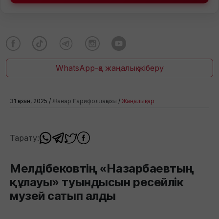
WhatsApp-қа жаңалық жіберу
31 қазан, 2025 /
Жанар Ғарифоллақызы
/
Жаңалықтар
Тарату:
Мелдібековтің «Назарбаевтың
құлауы» туындысын ресейлік
музей сатып алды