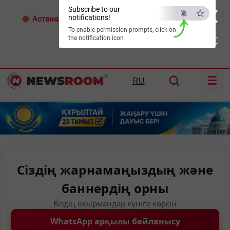
×
Subscribe to our
notifications!
Астана:
24°C
Алматы:
34°C
Шымкент:
37°C
To enable permission prompts, click on
the notification icon
ESC
☰
RU
Сіздің жарнамаңыздың және
баннердің орны
Біздің оқырмандар күніге көрсін
WhatsApp арқылы байланысу