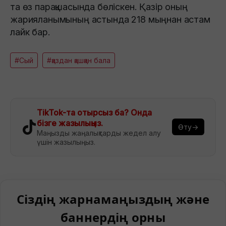
та өз парақшасында бөліскен. Қазір оның
жарияланымының астында 218 мыңнан астам
лайк бар.
#Сый
#қаздан қашқан бала
TikTok-та отырсыз ба? Онда
бізге жазылыңыз.
Өту→
Маңызды жаңалықтарды жедел алу
үшін жазылыңыз.
Сіздің жарнамаңыздың және
баннердің орны