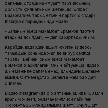
баланың отбасына «Ауыл» партиясының
облыстық филиалының жетекшісі Әлібек
Базарғалиев табыс еткенін партия өкілдері
Instagram парақшасында жазды.
«Баланың әкесі Махамбет Ермеков партия
қатарына қосылды», — деп хабарлады ұйым.
Керейдің қаздардан қашып жүрген видеосы
тамыздың соңында желіде вирус секілді
тарады. Бейнені оның әкесі Махамбет
Ермеков жариялаған. Оның айтуынша, қаздар
шын мәнінде балаға емес, қолындағы шелекке
қызыққан. Өйткені құстар шелекте жем бар деп
ойлаған.
Видео Instagram-да бір аптаның ішінде 100 млн
қаралым жинап, ондаған миллион лайк пен
TikTok-та 25 млн қаралымға жетті. Снуп Догг