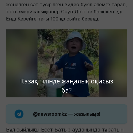
жөнелген сәт түсірілген видео бүкіл әлемге тарап,
тіпті америкалық рэпер Снуп Догг та бөліскен еді.
Енді Керейге тағы 100 қаз сыйға берілді.
Қазақ тілінде жаңалық оқисыз
ба?
@newsroomkz
— жазылыңыз!
Бұл сыйлықты Есет Батыр ауданында тұратын