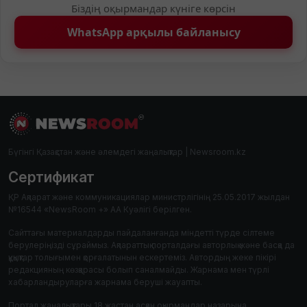
Біздің оқырмандар күніге көрсін
WhatsApp арқылы байланысу
Бүгінгі Қазақстан және әлемдегі жаңалықтар | Newsroom.kz
Сертификат
ҚР Ақпарат және коммуникациялар министрлігінің 25.05.2017 жылдан
№16544 «NewsRoom +» АА Куәлігі берілген.
Сайттағы материалдарды пайдаланғанда міндетті түрде сілтеме
берулеріңізді сұраймыз. Ақпараттық порталдағы авторлық және басқа да
құқықтар толығымен қорғалатынын ескертеміз. Автордың жеке пікірі
редакцияның көзқарасы болып саналмайды. Жарнама мен түрлі
хабарландыруларға жарнама беруші жауапты.
Портал жаңалықтары 18 жастан асқан оқырмандар назарына.