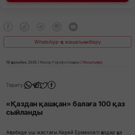
WhatsApp-қа жаңалық жіберу
18 қыркүйек, 2025 /
Жанар Ғарифоллақызы
/
Жаңалықтар
Тарату:
«Қаздан қашқан» балаға 100 қаз
сыйланды
Ақтөбеде үш жастағы Керей Ермековті қаздар қуа