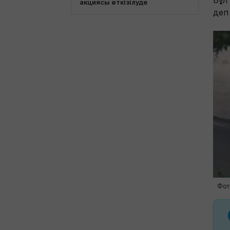
Бұл
акциясы өткізілуде
деп
Фот