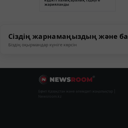
күдікті халықаралық іздеуге
жарияланды
Сіздің жарнамаңыздың және ба
Біздің оқырмандар күніге көрсін
Бүгінгі Қазақстан және әлемдегі жаңалықтар |
Newsroom.kz