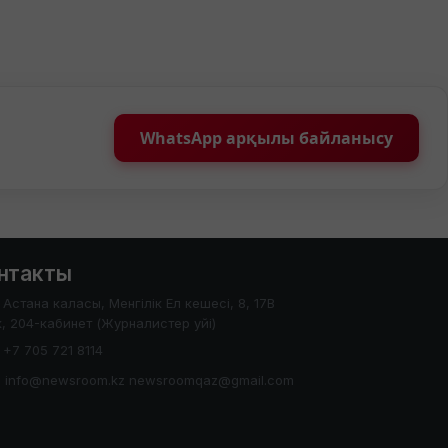
WhatsApp арқылы байланысу
нтакты
Астана каласы, Менгілік Ел кешесі, 8, 17В
, 204-кабинет (Журналистер уйі)
+7 705 721 8114
info@newsroom.kz newsroomqaz@gmail.com