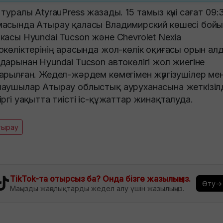
 туралы AtyrauPress жазады. 15 тамыз күні сағат 09:
асында Атырау қаласы Владимирский көшесі бой
касы Hyundai Tucson және Chevrolet Nexia
окөліктерінің арасында жол-көлік оқиғасы орын ал
дарынан Hyundai Tucson автокөлігі жол жиегіне
арылған. Жедел-жәрдем көмегімен жүргізушілер ме
аушылар Атырау облыстық ауруханасына жеткізілд
іргі уақытта тиісті іс-құжаттар жинақталуда.
тырау
TikTok-та отырсыз ба? Онда бізге жазылыңыз.
Өту→
Маңызды жаңалықтарды жедел алу үшін жазылыңыз.