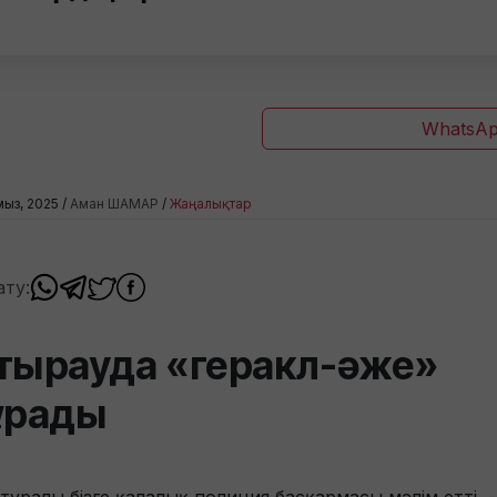
WhatsAp
мыз, 2025 /
Аман ШАМАР
/
Жаңалықтар
ату:
тырауда «геракл-әже»
ұрады