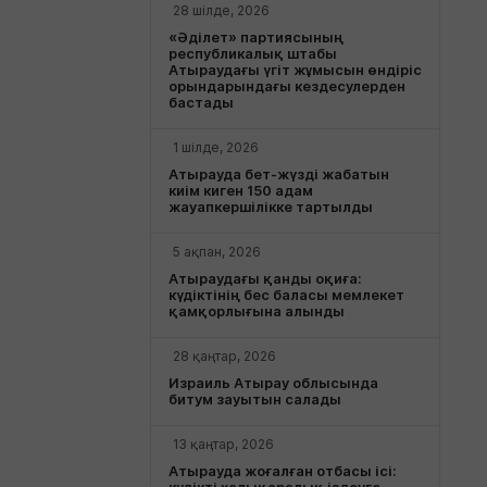
28 шілде, 2026
«Әділет» партиясының
республикалық штабы
Атыраудағы үгіт жұмысын өндіріс
орындарындағы кездесулерден
бастады
1 шілде, 2026
Атырауда бет-жүзді жабатын
киім киген 150 адам
жауапкершілікке тартылды
5 ақпан, 2026
Атыраудағы қанды оқиға:
күдіктінің бес баласы мемлекет
қамқорлығына алынды
28 қаңтар, 2026
Израиль Атырау облысында
битум зауытын салады
13 қаңтар, 2026
Атырауда жоғалған отбасы ісі: