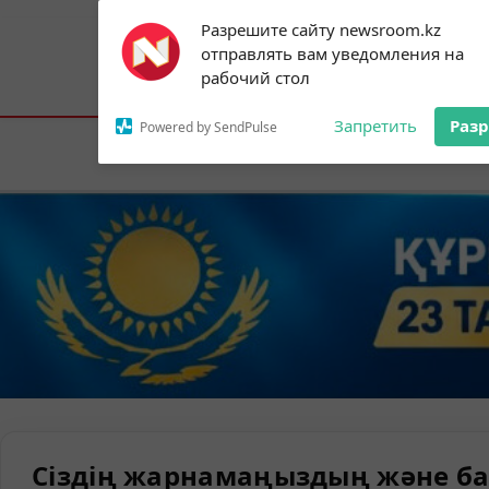
Subscribe to our
Разрешите сайту newsroom.kz
notifications!
отправлять вам уведомления на
To enable permission prompts, click on
Астана:
19°C
Алматы:
25°C
Шымк
рабочий стол
the notification icon
Запретить
Раз
Powered by SendPulse
Елорда
Сіздің жарнамаңыздың және ба