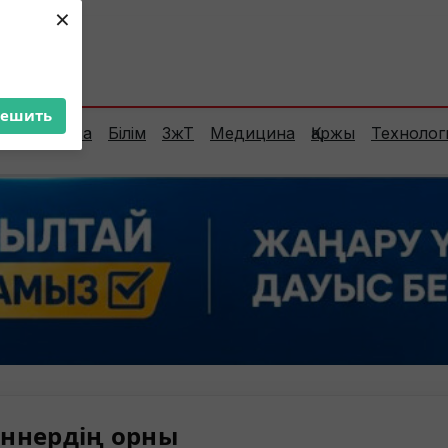
×
ент:
32°C
решить
Сараптама
Білім
ЗжТ
Медицина
Қаржы
Технолог
ннердің орны