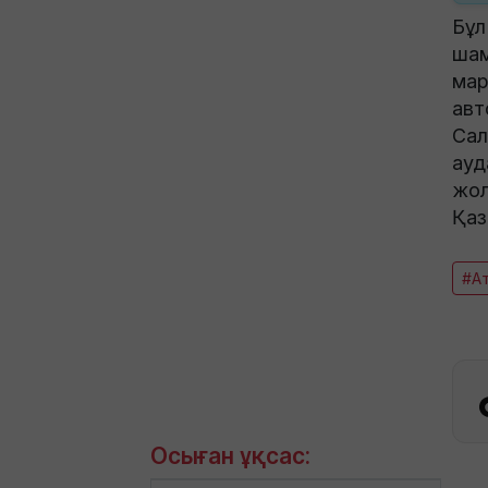
Бұл
шам
мар
авт
Сал
ауд
жол
Қаз
#А
Осыған ұқсас: