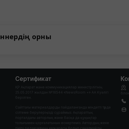
ннердің орны
Сертификат
Ко
ҚР Ақпарат және коммуникациялар министрлігінің
25.05.2017 жылдан №16544 «NewsRoom +» АА Куәлігі
блок
берілген.
Сайттағы материалдарды пайдаланғанда міндетті түрде
сілтеме берулеріңізді сұраймыз. Ақпараттық
порталдағы авторлық және басқа да құқықтар
толығымен қорғалатынын ескертеміз. Автордың жеке
пікірі редакцияның көзқарасы болып саналмайды.