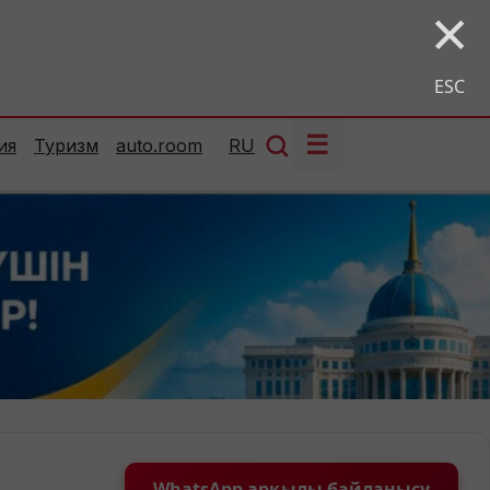
×
ESC
☰
ия
Туризм
auto.room
RU
WhatsApp арқылы байланысу