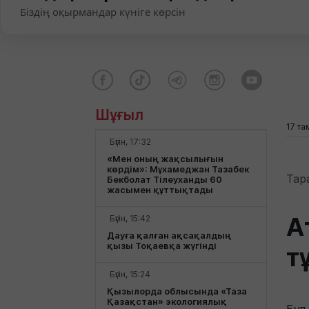
Біздің оқырмандар күніге көрсін
Шұғыл
17 та
Бүгін, 17:32
«Мен оның жақсылығын
көрдім»: Мұхамеджан Тазабек
Тар
Бекболат Тілеуханды 60
жасымен құттықтады
А
Бүгін, 15:42
Дауға қалған ақсақалдың
қызы Тоқаевқа жүгінді
т
Бүгін, 15:24
Қызылорда облысында «Таза
Қазақстан» экологиялық