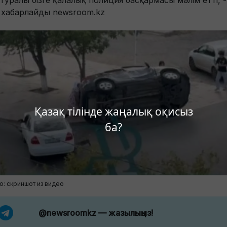
 туралы бізге қалалық полиция басқармасы мәлім етті, -
 хабарлайды newsroom.kz
Қазақ тілінде жаңалық оқисыз
ба?
о: скриншот из видео
@newsroomkz
— жазылыңыз!