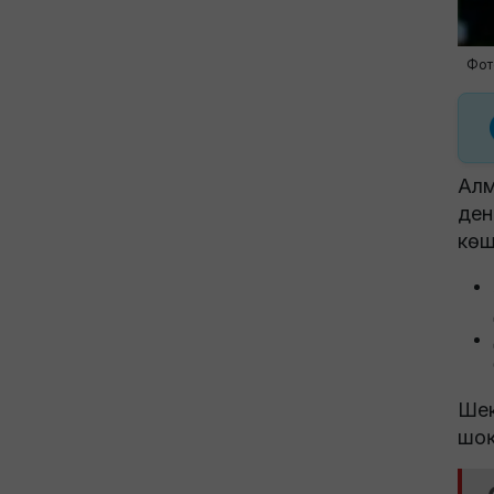
Фот
Алм
ден
көш
Шек
шоқ