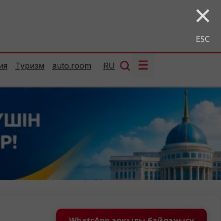
×
ESC
☰
ия
Туризм
auto.room
RU
WhatsApp арқылы байланысу