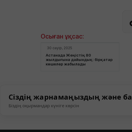
Осыған ұқсас:
30 сәуір, 2025
Астанада Жеңістің 80
жылдығына дайындық: бірқатар
көшелер жабылады
Сіздің жарнамаңыздың және ба
Біздің оқырмандар күніге көрсін