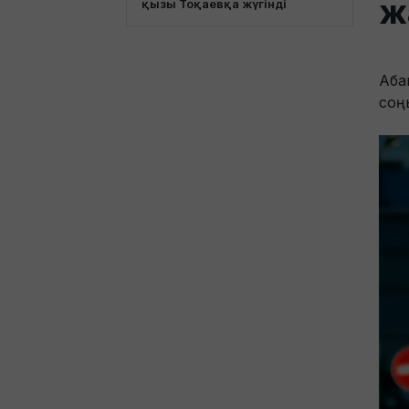
ж
қызы Тоқаевқа жүгінді
Аба
соң