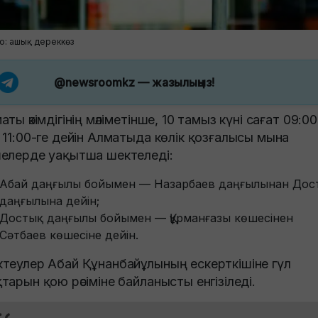
о: ашық дереккөз
@newsroomkz
— жазылыңыз!
аты әкімдігінің мәліметінше, 10 тамыз күні сағат 09:00
 11:00-ге дейін Алматыда көлік қозғалысы мына
елерде уақытша шектеледі:
Абай даңғылы бойымен — Назарбаев даңғылынан Дос
даңғылына дейін;
Достық даңғылы бойымен — Құрманғазы көшесінен
Сәтбаев көшесіне дейін.
теулер Абай Құнанбайұлының ескерткішіне гүл
тарын қою рәсіміне байланысты енгізіледі.