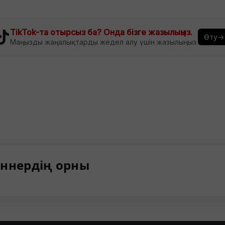
TikTok-та отырсыз ба? Онда бізге жазылыңыз.
Өту→
Маңызды жаңалықтарды жедел алу үшін жазылыңыз.
ннердің орны