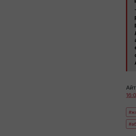
Айт
16:
#ж
#а