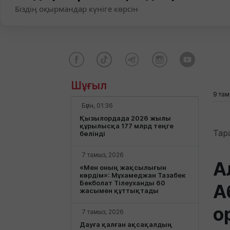
Біздің оқырмандар күніге көрсін
Шұғыл
9 там
Бүгін, 01:36
Қызылордада 2026 жылы
құрылысқа 177 млрд теңге
Тар
бөлінді
7 тамыз, 2026
А
«Мен оның жақсылығын
көрдім»: Мұхамеджан Тазабек
Бекболат Тілеуханды 60
А
жасымен құттықтады
о
7 тамыз, 2026
Дауға қалған ақсақалдың