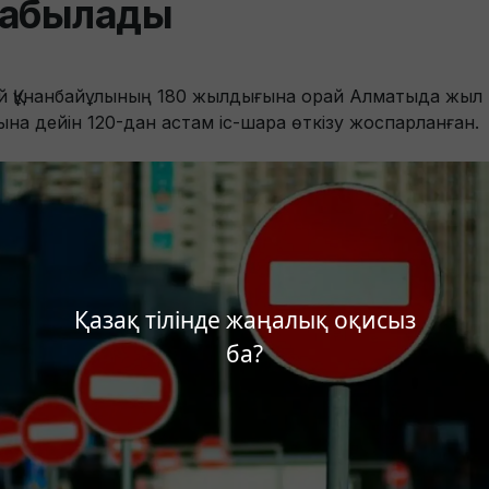
абылады
й Құнанбайұлының 180 жылдығына орай Алматыда жыл
ына дейін 120-дан астам іс-шара өткізу жоспарланған.
Қазақ тілінде жаңалық оқисыз
ба?