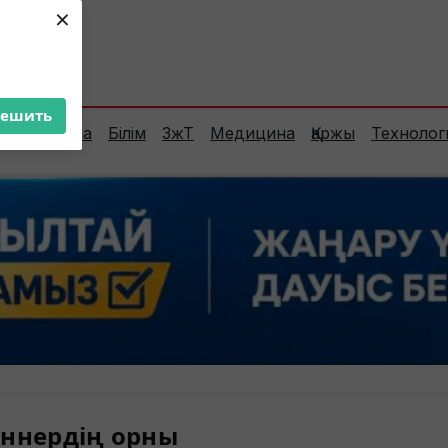
×
ент:
28°C
решить
Сараптама
Білім
ЗжТ
Медицина
Қаржы
Технолог
ннердің орны