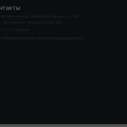
нтакты
Астана каласы, Менгілік Ел кешесі, 8, 17В
, 204-кабинет (Журналистер уйі)
+7 705 721 8114
info@newsroom.kz newsroomqaz@gmail.com