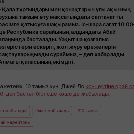
- Қала тұрғындары мен қонақтарын ұлы ақынның
рухына тағзым ету мақсатындағы салтанатты
рәсімге қатысуға шақырамыз. Іс-шара сағат 10:00
де Республика сарайының алдындағы Абай
алаңында басталады. Уақытша қозғалыс
өзгерістерін ескеріп, жол жүру ережелерін
сақтауларыңызды сұраймыз, – деп хабарлады
Алматы қаласының әкімдігі.
а кетейік, 10 тамыз күні Джей Ло
концертіне орай с
00-ден бастап бірнеше көше де жабылады.
ол жабылады
#көше жабылады
#10 тамыз
бай мерейтойы