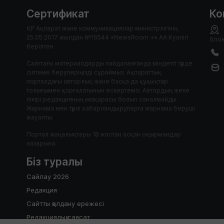
Сертификат
Ко
ҚР Ақпарат және коммуникациялар министрлігінің
25.05.2017 жылдан №16544 «NewsRoom +» АА Куәлігі
блок
берілген.
Сайттағы материалдарды пайдаланғанда міндетті түрде
сілтеме берулеріңізді сұраймыз. Ақпараттық
порталдағы авторлық және басқа да құқықтар
толығымен қорғалатынын ескертеміз. Автордың жеке
пікірі редакцияның көзқарасы болып саналмайды.
Жарнама мен түрлі хабарландыруларға жарнама беруші
жауапты.
Портал жаңалықтары 18 жастан асқан оқырмандар
назарына.
Біз туралы
Сайлау 2026
Редакция
Сайтты қолдану ережесі
Редакциялық саясат