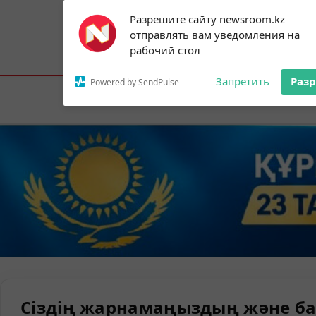
Subscribe to our
Разрешите сайту newsroom.kz
notifications!
отправлять вам уведомления на
To enable permission prompts, click on
Астана:
19°C
Алматы:
23°C
Шымк
рабочий стол
the notification icon
Запретить
Раз
Powered by SendPulse
Елорда
Сіздің жарнамаңыздың және ба