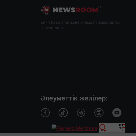
Бүгінгі Қазақстан және әлемдегі жаңалықтар |
Newsroom.kz
Әлеуметтік желілер: