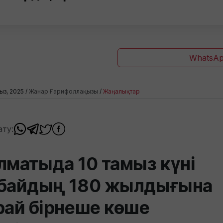
WhatsAp
ыз, 2025 /
Жанар Ғарифоллақызы
/
Жаңалықтар
ату:
лматыда 10 тамыз күні
байдың 180 жылдығына
рай бірнеше көше