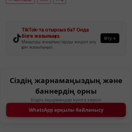
TikTok-та отырсыз ба? Онда
бізге жазылыңыз.
Өту→
Маңызды жаңалықтарды жедел алу
үшін жазылыңыз.
Сіздің жарнамаңыздың және
баннердің орны
Біздің оқырмандар күніге көрсін
WhatsApp арқылы байланысу