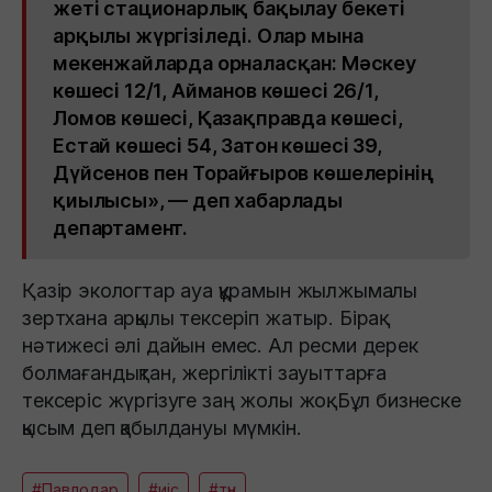
жеті стационарлық бақылау бекеті
арқылы жүргізіледі. Олар мына
мекенжайларда орналасқан: Мәскеу
көшесі 12/1, Айманов көшесі 26/1,
Ломов көшесі, Қазақправда көшесі,
Естай көшесі 54, Затон көшесі 39,
Дүйсенов пен Торайғыров көшелерінің
қиылысы», — деп хабарлады
департамент.
Қазір экологтар ауа құрамын жылжымалы
зертхана арқылы тексеріп жатыр. Бірақ
нәтижесі әлі дайын емес. Ал ресми дерек
болмағандықтан, жергілікті зауыттарға
тексеріс жүргізуге заң жолы жоқ. Бұл бизнеске
қысым деп қабылдануы мүмкін.
#Павлодар
#иіс
#түн