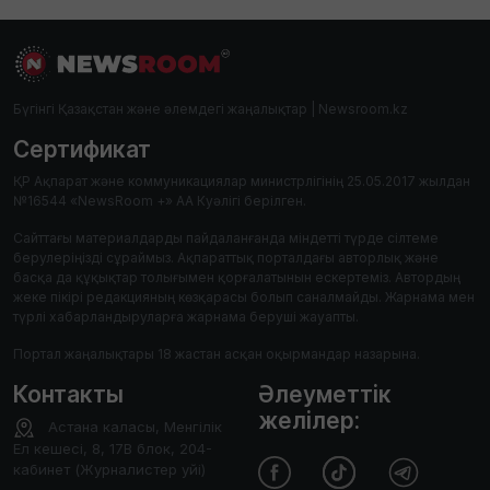
Бүгінгі Қазақстан және әлемдегі жаңалықтар | Newsroom.kz
Сертификат
ҚР Ақпарат және коммуникациялар министрлігінің 25.05.2017 жылдан
№16544 «NewsRoom +» АА Куәлігі берілген.
Сайттағы материалдарды пайдаланғанда міндетті түрде сілтеме
берулеріңізді сұраймыз. Ақпараттық порталдағы авторлық және
басқа да құқықтар толығымен қорғалатынын ескертеміз. Автордың
жеке пікірі редакцияның көзқарасы болып саналмайды. Жарнама мен
түрлі хабарландыруларға жарнама беруші жауапты.
Портал жаңалықтары 18 жастан асқан оқырмандар назарына.
Контакты
Әлеуметтік
желілер:
Астана каласы, Менгілік
Ел кешесі, 8, 17В блок, 204-
кабинет (Журналистер уйі)