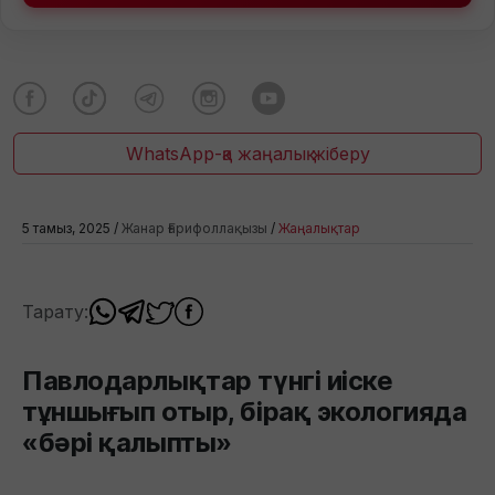
WhatsApp-қа жаңалық жіберу
5 тамыз, 2025 /
Жанар Ғарифоллақызы
/
Жаңалықтар
Тарату:
Павлодарлықтар түнгі иіске
тұншығып отыр, бірақ экологияда
«бәрі қалыпты»