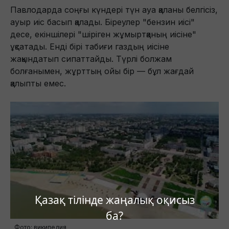
Павлодарда соңғы күндері түн ауа қаланы белгісіз,
ауыр иіс басып қалады. Біреулер "бензин иісі"
десе, екіншілері "шіріген жұмыртқаның иісіне"
ұқсатады. Енді бірі табиғи газдың иісіне
жақындатып сипаттайды. Түрлі болжам
болғанымен, жұрттың ойы бір — бұл жағдай
қалыпты емес.
Қазақ тілінде жаңалық оқисыз
ба?
Фото: википедия