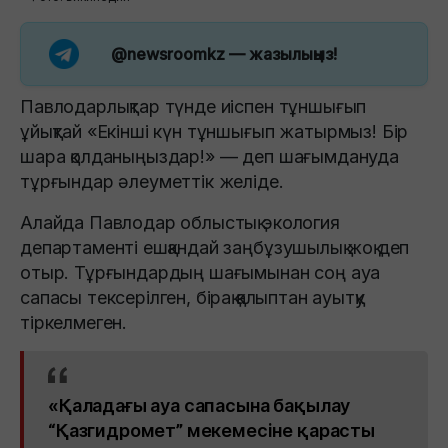
@newsroomkz
— жазылыңыз!
Павлодарлықтар түнде иіспен тұншығып
ұйықтай «Екінші күн тұншығып жатырмыз! Бір
шара қолданыңыздар!» — деп шағымдануда
тұрғындар әлеуметтік желіде.
Алайда Павлодар облыстық экология
департаменті ешқандай заңбұзушылық жоқ деп
отыр. Тұрғындардың шағымынан соң ауа
сапасы тексерілген, бірақ қалыптан ауытқу
тіркелмеген.
«Қаладағы ауа сапасына бақылау
“Қазгидромет” мекемесіне қарасты