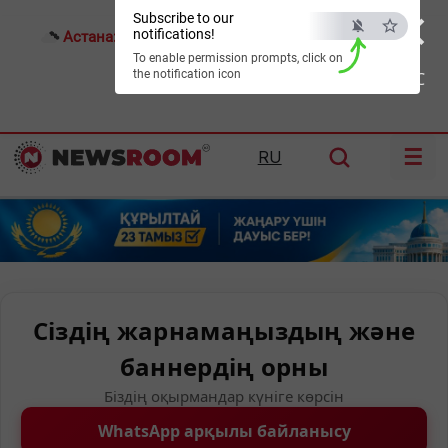
×
Subscribe to our
notifications!
Астана:
18°C
Алматы:
22°C
Шымкент:
26°C
To enable permission prompts, click on
the notification icon
ESC
☰
RU
Сіздің жарнамаңыздың және
баннердің орны
Біздің оқырмандар күніге көрсін
WhatsApp арқылы байланысу