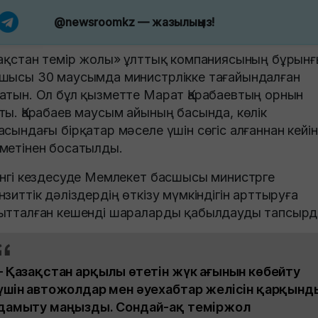
@newsroomkz
— жазылыңыз!
зақстан темір жолы» ұлттық компаниясының бұрын
шысы 30 маусымда министрлікке тағайындалған
атын. Ол бұл қызметте Марат Қарабаевтың орнын
ты. Қарабаев маусым айының басында, көлік
асындағы бірқатар мәселе үшін сөгіс алғаннан кейін
метінен босатылды.
інгі кездесуде Мемлекет басшысы министрге
нзиттік дәліздердің өткізу мүмкіндігін арттыруға
ытталған кешенді шараларды қабылдауды тапсырд
– Қазақстан арқылы өтетін жүк ағынын көбейту
үшін автожолдар мен әуехабтар желісін қарқынд
дамыту маңызды. Сондай-ақ теміржол