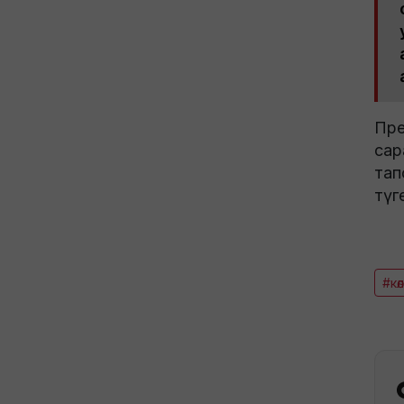
Пре
сар
тап
түг
#кө