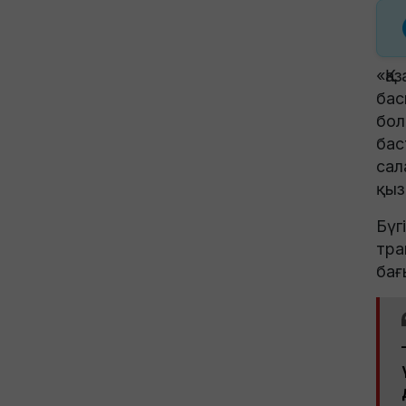
«Қа
бас
бол
бас
сал
қыз
Бүг
тра
бағ