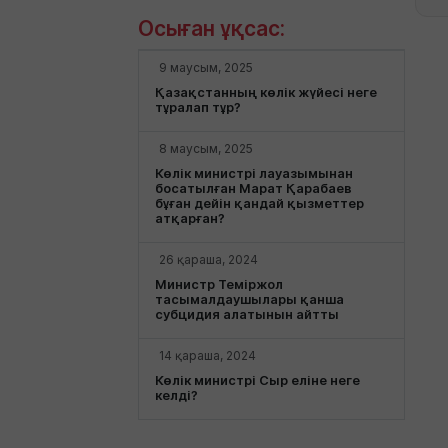
Осыған ұқсас:
9 маусым, 2025
Қазақстанның көлік жүйесі неге
тұралап тұр?
8 маусым, 2025
Көлік министрі лауазымынан
босатылған Марат Қарабаев
бұған дейін қандай қызметтер
атқарған?
26 қараша, 2024
Министр Теміржол
тасымалдаушылары қанша
субцидия алатынын айтты
14 қараша, 2024
Көлік министрі Сыр еліне неге
келді?