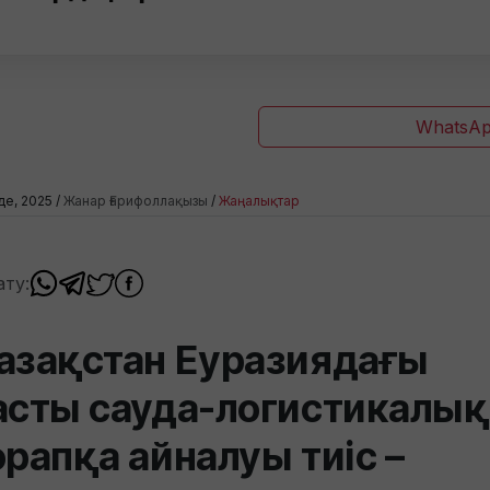
WhatsAp
де, 2025 /
Жанар Ғарифоллақызы
/
Жаңалықтар
ату:
азақстан Еуразиядағы
асты сауда-логистикалық
орапқа айналуы тиіс –