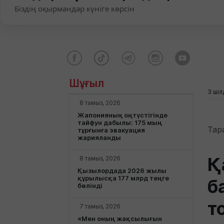
Біздің оқырмандар күніге көрсін
Шұғыл
3 шіл
8 тамыз, 2026
Жапонияның оңтүстігінде
тайфун дабылы: 175 мың
Тар
тұрғынға эвакуация
жарияланды
Қ
8 тамыз, 2026
Қызылордада 2026 жылы
құрылысқа 177 млрд теңге
б
бөлінді
т
7 тамыз, 2026
«Мен оның жақсылығын