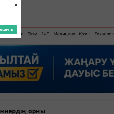
×
ент:
38°C
решить
Сараптама
Білім
ЗжТ
Медицина
Қаржы
Технолог
ннердің орны