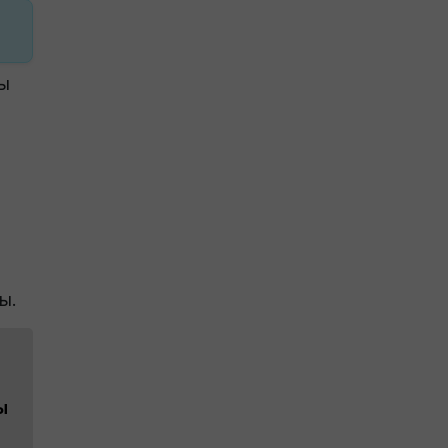
ғы
ы.
ы