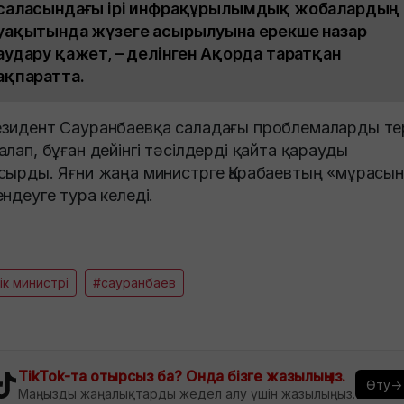
саласындағы ірі инфрақұрылымдық жобалардың
уақытында жүзеге асырылуына ерекше назар
аудару қажет, – делінген Ақорда таратқан
ақпаратта.
зидент Сауранбаевқа саладағы проблемаларды те
алап, бұған дейінгі тәсілдерді қайта қарауды
сырды. Яғни жаңа министрге Қарабаевтың «мұрасы
ендеуге тура келеді.
лік министрі
#сауранбаев
TikTok-та отырсыз ба? Онда бізге жазылыңыз.
Өту→
Маңызды жаңалықтарды жедел алу үшін жазылыңыз.