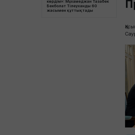
П
көрдім»: Мұхамеджан Тазабек
Бекболат Тілеуханды 60
жасымен құттықтады
Қас
Сау