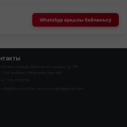
WhatsApp арқылы байланысу
нтакты
Астана каласы, Менгілік Ел кешесі, 8, 17В
, 204-кабинет (Журналистер уйі)
+7 705 721 8114
info@newsroom.kz newsroomqaz@gmail.com