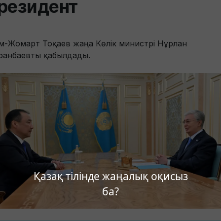
резидент
ым-Жомарт Тоқаев жаңа Көлік министрі Нұрлан
ранбаевты қабылдады.
Қазақ тілінде жаңалық оқисыз
ба?