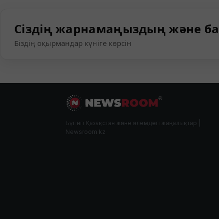
Сіздің жарнамаңыздың және ба
Біздің оқырмандар күніге көрсін
Бүгінгі Қазақстан және әлемдегі жаңалықтар |
Newsroom.kz