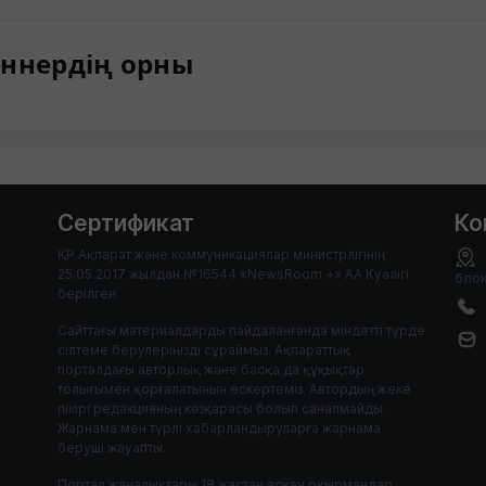
ннердің орны
Сертификат
Ко
ҚР Ақпарат және коммуникациялар министрлігінің
25.05.2017 жылдан №16544 «NewsRoom +» АА Куәлігі
блок
берілген.
Сайттағы материалдарды пайдаланғанда міндетті түрде
сілтеме берулеріңізді сұраймыз. Ақпараттық
порталдағы авторлық және басқа да құқықтар
толығымен қорғалатынын ескертеміз. Автордың жеке
пікірі редакцияның көзқарасы болып саналмайды.
Жарнама мен түрлі хабарландыруларға жарнама
беруші жауапты.
Портал жаңалықтары 18 жастан асқан оқырмандар