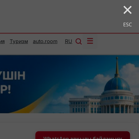
×
ESC
☰
ия
Туризм
auto.room
RU
WhatsApp арқылы байланысу