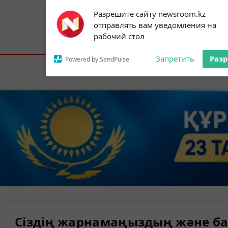
Subscribe to our
Разрешите сайту newsroom.kz
notifications!
отправлять вам уведомления на
To enable permission prompts, click on
Астана:
30°C
Алматы:
33°C
Шымк
рабочий стол
the notification icon
Запретить
Раз
Powered by SendPulse
Елорда
Сіздің жарнамаңыздың және ба