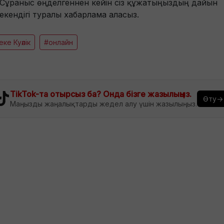
Сұраныс өңделгеннен кейін сіз құжатыңыздың дайын
екендігі туралы хабарлама аласыз.
ке Куәлік
#онлайн
TikTok-та отырсыз ба? Онда бізге жазылыңыз.
Өту→
Маңызды жаңалықтарды жедел алу үшін жазылыңыз.