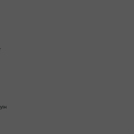
т
уін