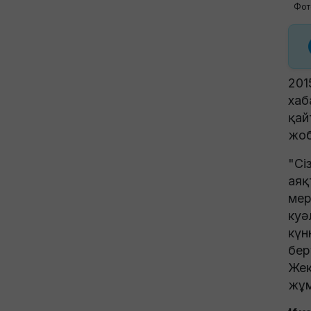
Фото
201
хаб
қай
жоб
"Сі
аяқ
мер
куә
күн
бер
Жек
жұм