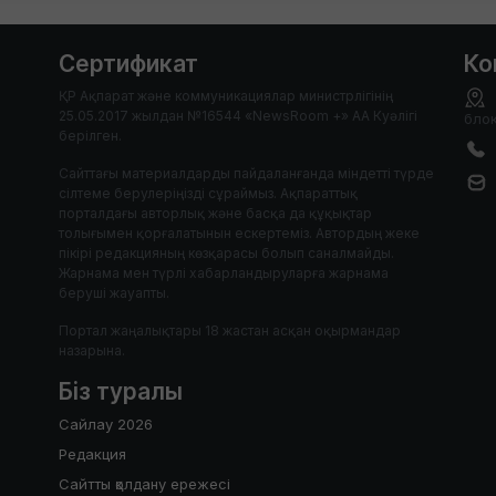
Сертификат
Ко
ҚР Ақпарат және коммуникациялар министрлігінің
25.05.2017 жылдан №16544 «NewsRoom +» АА Куәлігі
блок
берілген.
Сайттағы материалдарды пайдаланғанда міндетті түрде
сілтеме берулеріңізді сұраймыз. Ақпараттық
порталдағы авторлық және басқа да құқықтар
толығымен қорғалатынын ескертеміз. Автордың жеке
пікірі редакцияның көзқарасы болып саналмайды.
Жарнама мен түрлі хабарландыруларға жарнама
беруші жауапты.
Портал жаңалықтары 18 жастан асқан оқырмандар
назарына.
Біз туралы
Сайлау 2026
Редакция
Сайтты қолдану ережесі