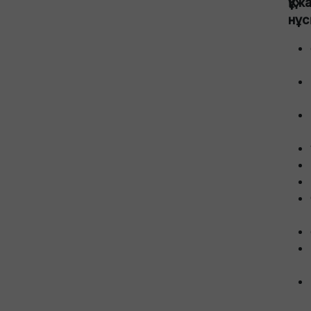
Құж
нұс