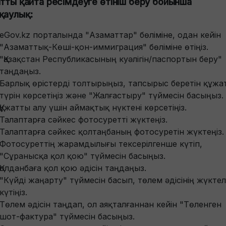
атты қайта ресімдеуге өтініш беру бойынша
қаулық:
eGov.kz порталында "Азаматтар" бөліміне, одан кейін
"Азаматтық-Көші-қон-иммиграция" бөліміне өтіңіз.
"Қазақстан Республикасының куәлігін/паспортын беру"
таңдаңыз.
Барлық өрістерді толтырыңыз, тапсырыс беретін құжа
түрін көрсетіңіз және "Жалғастыру" түймесін басыңыз.
Құжатты алу үшін аймақтық нүктені көрсетіңіз.
Талаптарға сәйкес фотосуретті жүктеңіз.
Талаптарға сәйкес қолтаңбаның фотосуретін жүктеңіз.
Фотосуреттің жарамдылығы тексерілгенше күтіп,
"Сұранысқа қол қою" түймесін басыңыз.
Қолданбаға қол қою әдісін таңдаңыз.
"Күйді жаңарту" түймесін басып, төлем әдісінің жүктел
күтіңіз.
Төлем әдісін таңдап, ол аяқталғаннан кейін "Төленген
шот-фактура" түймесін басыңыз.