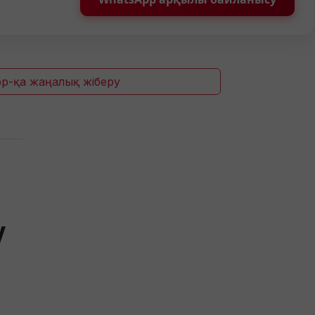
p-қа жаңалық жіберу
у