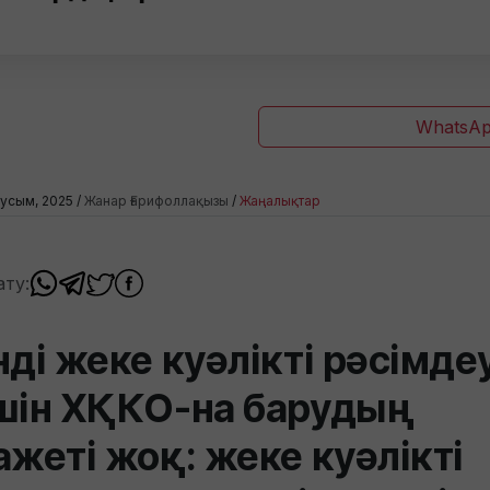
WhatsAp
усым, 2025 /
Жанар Ғарифоллақызы
/
Жаңалықтар
ату:
нді жеке куәлікті рәсімде
шін ХҚКО-на барудың
ажеті жоқ: жеке куәлікті