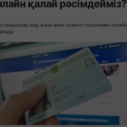
нлайн қалай рәсімдейміз?
ақстандықтар енді жаңа жеке куәлікті толығымен онлай
 алады