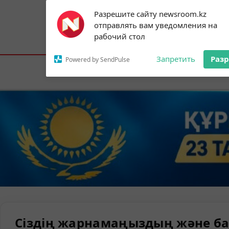
Subscribe to our
Разрешите сайту newsroom.kz
notifications!
отправлять вам уведомления на
To enable permission prompts, click on
Астана:
22°C
Алматы:
26°C
Шымк
рабочий стол
the notification icon
Запретить
Раз
Powered by SendPulse
Елорда
Сіздің жарнамаңыздың және ба