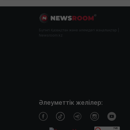
Бүгінгі Қазақстан және әлемдегі жаңалықтар |
Newsroom.kz
Әлеуметтік желілер: