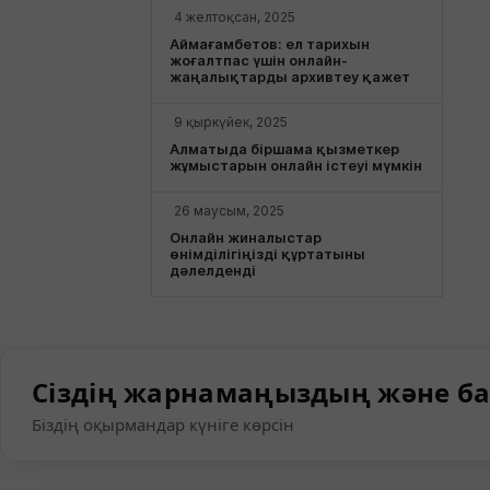
4 желтоқсан, 2025
Аймағамбетов: ел тарихын
жоғалтпас үшін онлайн-
жаңалықтарды архивтеу қажет
9 қыркүйек, 2025
Алматыда біршама қызметкер
жұмыстарын онлайн істеуі мүмкін
26 маусым, 2025
Онлайн жиналыстар
өнімділігіңізді құртатыны
дәлелденді
Сіздің жарнамаңыздың және ба
Біздің оқырмандар күніге көрсін