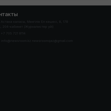
нтакты
Астана каласы, Менгілік Ел кешесі, 8, 17В
, 204-кабинет (Журналистер уйі)
+7 705 721 8114
info@newsroom.kz newsroomqaz@gmail.com