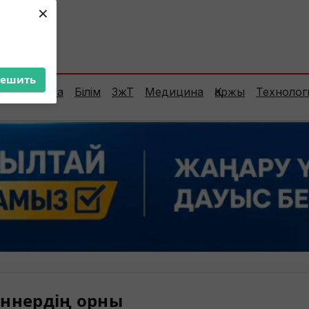
×
ент:
30°C
решить
Сараптама
Білім
ЗжТ
Медицина
Қаржы
Технолог
ннердің орны