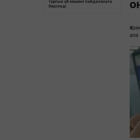
о
тұрғын үй кешені пайдалануға
беріледі
Қаз
ала