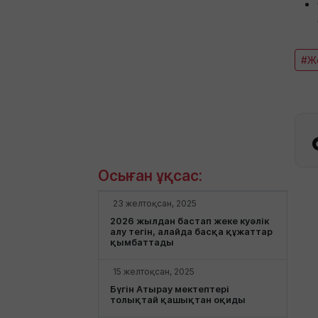
#Же
Осыған ұқсас:
23 желтоқсан, 2025
2026 жылдан бастап жеке куәлік
алу тегін, алайда басқа құжаттар
қымбаттады
15 желтоқсан, 2025
Бүгін Атырау мектептері
толықтай қашықтан оқиды