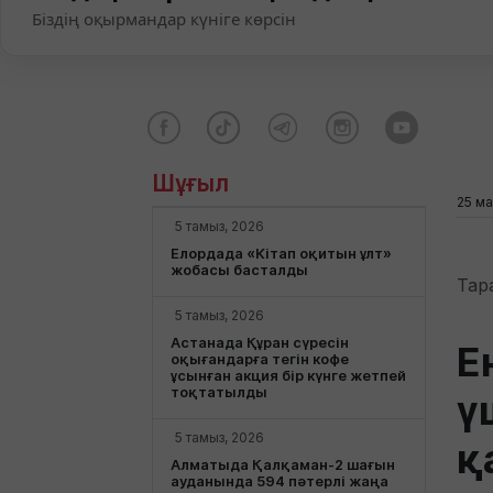
Біздің оқырмандар күніге көрсін
Шұғыл
25 ма
5 тамыз, 2026
Елордада «Кітап оқитын ұлт»
жобасы басталды
Тар
5 тамыз, 2026
Астанада Құран сүресін
Е
оқығандарға тегін кофе
ұсынған акция бір күнге жетпей
тоқтатылды
ү
5 тамыз, 2026
қ
Алматыда Қалқаман-2 шағын
ауданында 594 пәтерлі жаңа