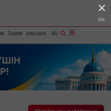
×
ESC
☰
ия
Туризм
auto.room
RU
WhatsApp арқылы байланысу