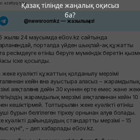
: azattyq ryhy
Қазақ тілінде жаңалық оқисыз
ба?
@newsroomkz
— жазылыңыз!
5 жылғы 24 маусымда eGov.kz сайтында
арланғандай, порталда үйден шықпай-ақ құжатты
та ресімдеуге өтініш беруге мүмкіндік беретін қызм
асы іске қосылды.
з жеке куәлікті құжаттың қолданылу мерзімі
талғаннан кейін ғана ауыстыра аласыз – жарамдылық
зімі аяқталғанға дейін 30 күннен ерте емес және жек
лігіңіздің жарамдылық мерзімі аяқталғаннан кейін 10
нен кешіктірмей. Толтырылған жеке куәлікті өтініш
уші бұрын белгілеген тіркеу орнынан алуға болады.
е куәлікті дайындаудың стандартты мерзімі – 15
ыс күні", – деп хабарлады eGov.kz.