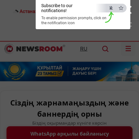
×
Subscribe to our
notifications!
Астана:
23°C
Алматы:
34°C
Шымкент:
37°C
To enable permission prompts, click on
the notification icon
ESC
☰
RU
Сіздің жарнамаңыздың және
баннердің орны
Біздің оқырмандар күніге көрсін
WhatsApp арқылы байланысу