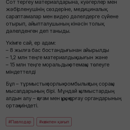
Сот тергеу материалдарына, куәгерлер мен
жәбірленушінің сөздеріне, медициналық
сараптамалар мен видео дәлелдерге сүйене
отырып, айыпталушының кінәсін толық
дәлелденген деп таныды.
Үкімге сай, ер адам:
– 8 жылға бас бостандығынан айырылды
– 1,2 млн теңге материалдық шығын және
– 15 млн теңге моральдық өтемақы төлеуге
міндеттелді
Бұл – тұрмыстық зорлық-зомбылықтың сорақы
мысалдарының бірі. Мұндай қылмыстардың
алдын алу – қоғам мен құқық қорғау органдарының
ортақ міндеті.
#Павлодар
#көлікпен қағып