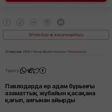
WhatsApp-қа жаңалық жіберу
20 маусым, 2025 /
Жанар Ғарифоллақызы
/
Жаңалықтар
Тарату:
Павлодарда ер адам бұрынғы
азаматтық жұбайын қасақана
қағып, аяғынан айырды