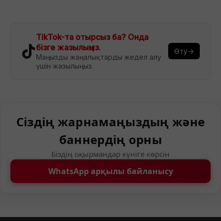
TikTok-та отырсыз ба? Онда
бізге жазылыңыз.
Өту→
Маңызды жаңалықтарды жедел алу
үшін жазылыңыз.
Сіздің жарнамаңыздың және
баннердің орны
Біздің оқырмандар күніге көрсін
WhatsApp арқылы байланысу