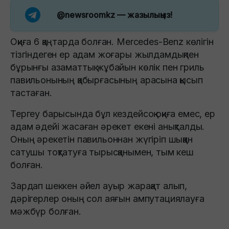
@newsroomkz
— жазылыңыз!
Оқиға 6 қаңтарда болған. Mercedes-Benz көлігін
тізгіндеген ер адам жоғары жылдамдықпен
бұрынғы азаматтық жұбайын көлік пен гриль
павильонының қабырғасының арасына қысып
тастаған.
Тергеу барысында бұл кездейсоқ оқиға емес, ер
адам әдейі жасаған әрекет екені анықталды.
Оның әрекетін павильоннан жүгіріп шыққан
сатушы тоқтатуға тырысқанымен, тым кеш
болған.
Зардап шеккен әйел ауыр жарақат алып,
дәрігерлер оның сол аяғын ампутациялауға
мәжбүр болған.