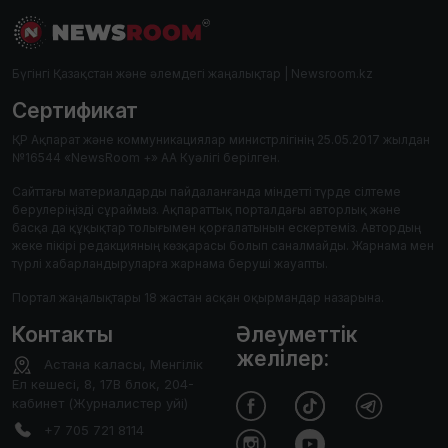
Бүгінгі Қазақстан және әлемдегі жаңалықтар | Newsroom.kz
Сертификат
ҚР Ақпарат және коммуникациялар министрлігінің 25.05.2017 жылдан
№16544 «NewsRoom +» АА Куәлігі берілген.
Сайттағы материалдарды пайдаланғанда міндетті түрде сілтеме
берулеріңізді сұраймыз. Ақпараттық порталдағы авторлық және
басқа да құқықтар толығымен қорғалатынын ескертеміз. Автордың
жеке пікірі редакцияның көзқарасы болып саналмайды. Жарнама мен
түрлі хабарландыруларға жарнама беруші жауапты.
Портал жаңалықтары 18 жастан асқан оқырмандар назарына.
Контакты
Әлеуметтік
желілер:
Астана каласы, Менгілік
Ел кешесі, 8, 17В блок, 204-
кабинет (Журналистер уйі)
+7 705 721 8114