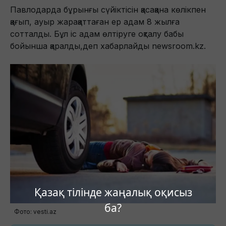
Павлодарда бұрынғы сүйіктісін қасақана көлікпен
қағып, ауыр жарақаттаған ер адам 8 жылға
сотталды. Бұл іс адам өлтіруге оқталу бабы
бойынша қаралды,деп хабарлайды newsroom.kz.
Қазақ тілінде жаңалық оқисыз
ба?
Фото: vesti.az