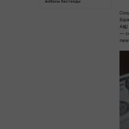
жобасы басталды
Соң
Бір
АҚШ
— с
new