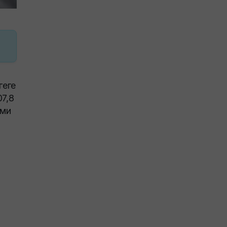
геге
07,8
сми