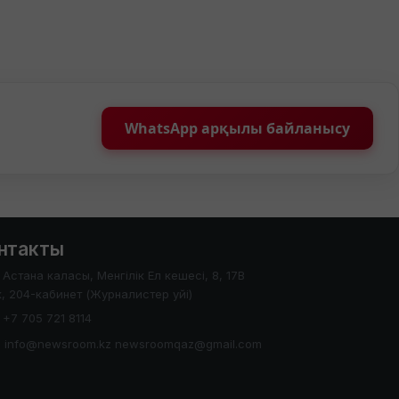
WhatsApp арқылы байланысу
нтакты
Астана каласы, Менгілік Ел кешесі, 8, 17В
, 204-кабинет (Журналистер уйі)
+7 705 721 8114
info@newsroom.kz newsroomqaz@gmail.com