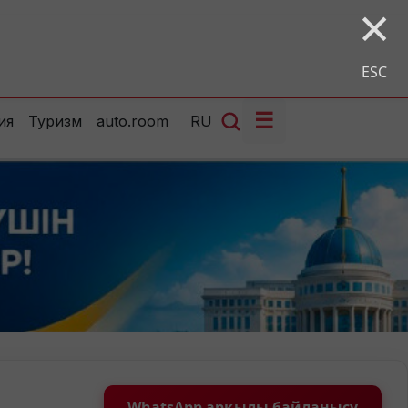
×
ESC
☰
ия
Туризм
auto.room
RU
WhatsApp арқылы байланысу