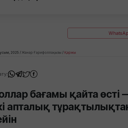
WhatsAp
усым, 2025 /
Жанар Ғарифоллақызы
/
Қаржы
ату:
оллар бағамы қайта өсті 
кі апталық тұрақтылықта
ейін