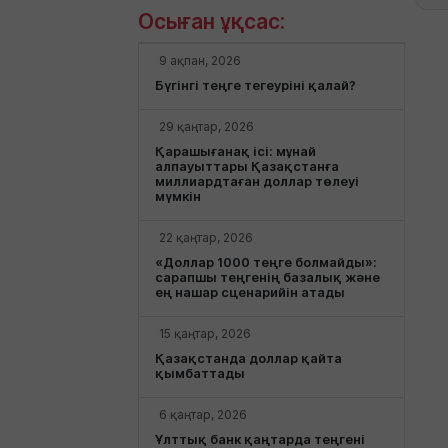
Осыған ұқсас:
9 ақпан, 2026
Бүгінгі теңге тегеуріні қалай?
29 қаңтар, 2026
Қарашығанақ ісі: мұнай
алпауыттары Қазақстанға
миллиардтаған доллар төлеуі
мүмкін
22 қаңтар, 2026
«Доллар 1000 теңге болмайды»:
сарапшы теңгенің базалық және
ең нашар сценарийін атады
15 қаңтар, 2026
Қазақстанда доллар қайта
қымбаттады
6 қаңтар, 2026
Ұлттық банк қаңтарда теңгені