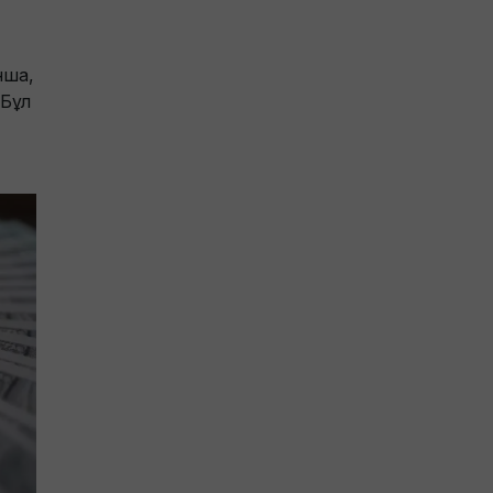
нша,
 Бұл