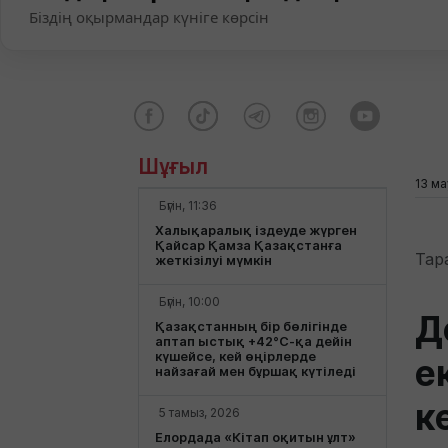
Біздің оқырмандар күніге көрсін
Шұғыл
13 ма
Бүгін, 11:36
Халықаралық іздеуде жүрген
Қайсар Қамза Қазақстанға
Тар
жеткізілуі мүмкін
Бүгін, 10:00
Д
Қазақстанның бір бөлігінде
аптап ыстық +42°С-қа дейін
күшейсе, кей өңірлерде
е
найзағай мен бұршақ күтіледі
к
5 тамыз, 2026
Елордада «Кітап оқитын ұлт»