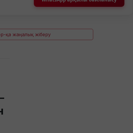
p-қа жаңалық жіберу
—
н