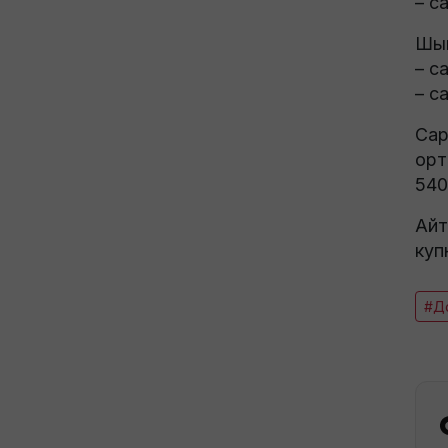
– с
Шым
– с
– с
Сар
орт
540
Айт
куп
#Д