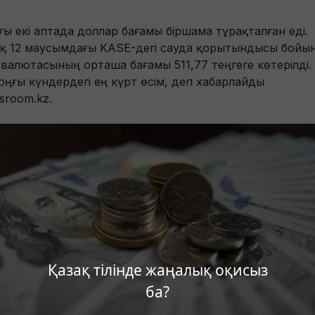
ғы екі аптада доллар бағамы біршама тұрақталған еді.
ақ 12 маусымдағы KASE-дегі сауда қорытындысы бойы
 валютасының орташа бағамы 511,77 теңгеге көтерілді.
оңғы күндердегі ең күрт өсім, деп хабарлайды
sroom.kz.
Қазақ тілінде жаңалық оқисыз
ба?