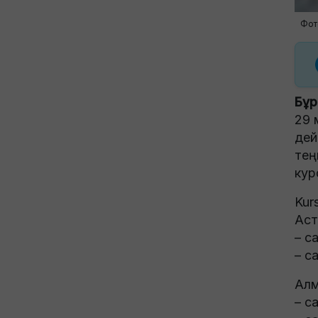
Фото
Бұр
29 
дей
тең
кур
Kur
Аст
– с
– с
Алм
– с