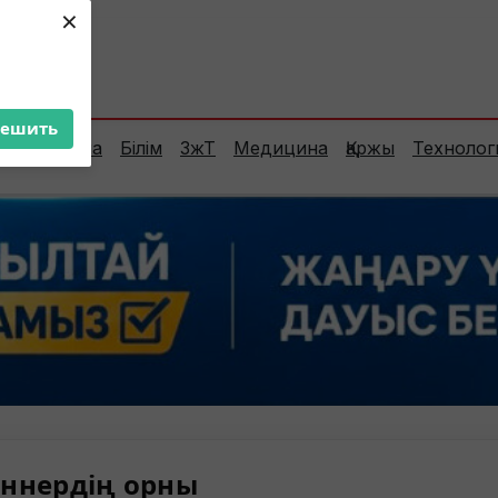
×
ент:
35°C
решить
Сараптама
Білім
ЗжТ
Медицина
Қаржы
Технолог
ннердің орны