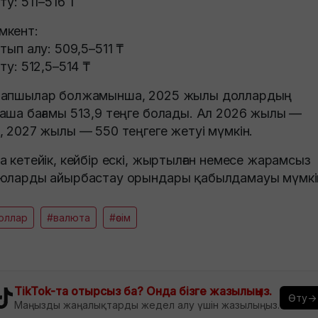
ату: 511–516 ₸
кент:
атып алу: 509,5–511 ₸
ату: 512,5–514 ₸
апшылар болжамынша, 2025 жылы доллардың
аша бағамы 513,9 теңге болады. Ал 2026 жылы —
, 2027 жылы — 550 теңгеге жетуі мүмкін.
а кетейік, кейбір ескі, жыртылған немесе жарамсыз
юларды айырбастау орындары қабылдамауы мүмкі
оллар
#валюта
#өсім
TikTok-та отырсыз ба? Онда бізге жазылыңыз.
Өту→
Маңызды жаңалықтарды жедел алу үшін жазылыңыз.