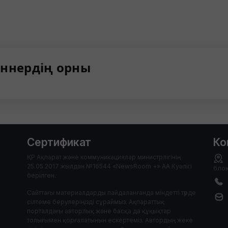
ннердің орны
Сертификат
Ко
ҚР Ақпарат және коммуникациялар министрлігінің
25.05.2017 жылдан №16544 «NewsRoom +» АА Куәлігі
блок
берілген.
Сайттағы материалдарды пайдаланғанда міндетті түрде
сілтеме берулеріңізді сұраймыз. Ақпараттық
порталдағы авторлық және басқа да құқықтар
толығымен қорғалатынын ескертеміз. Автордың жеке