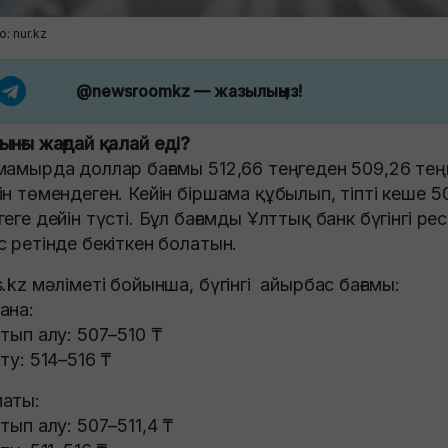
: nur.kz
@newsroomkz
— жазылыңыз!
ынғы жағдай қалай еді?
мамырда доллар бағамы 512,66 теңгеден 509,26 тең
ін төмендеген. Кейін біршама құбылып, тіпті кеше 5
геге дейін түсті. Бұл бағамды Ұлттық банк бүгінгі ре
с ретінде бекіткен болатын.
s.kz мәліметі бойынша, бүгінгі айырбас бағамы:
ана:
атып алу: 507–510 ₸
ату: 514–516 ₸
аты:
атып алу: 507–511,4 ₸