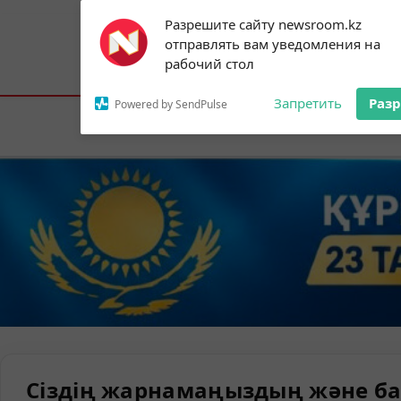
Subscribe to our
Разрешите сайту newsroom.kz
notifications!
отправлять вам уведомления на
To enable permission prompts, click on
Астана:
26°C
Алматы:
30°C
Шымк
рабочий стол
the notification icon
Запретить
Раз
Powered by SendPulse
Елорда
Сіздің жарнамаңыздың және ба