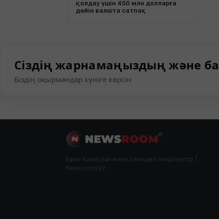
қолдау үшін 450 млн долларға
дейін валюта сатпақ
Сіздің жарнамаңыздың және ба
Біздің оқырмандар күніге көрсін
Бүгінгі Қазақстан және әлемдегі жаңалықтар |
Newsroom.kz