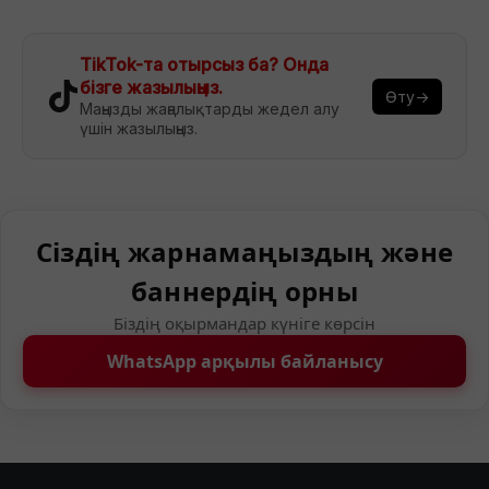
TikTok-та отырсыз ба? Онда
бізге жазылыңыз.
Өту→
Маңызды жаңалықтарды жедел алу
үшін жазылыңыз.
Сіздің жарнамаңыздың және
баннердің орны
Біздің оқырмандар күніге көрсін
WhatsApp арқылы байланысу