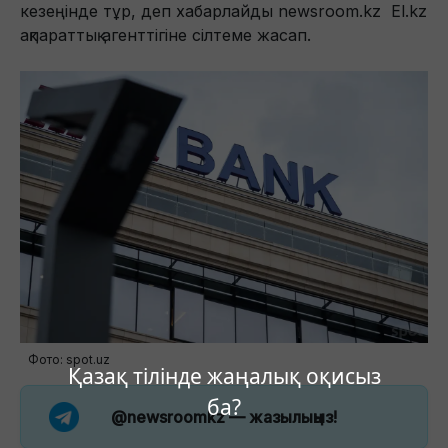
кезеңінде тұр, деп хабарлайды newsroom.kz El.kz
ақпараттық агенттігіне сілтеме жасап.
Фото: spot.uz
Қазақ тілінде жаңалық оқисыз
ба?
@newsroomkz
— жазылыңыз!