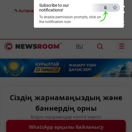
×
Subscribe to our
notifications!
Астана:
25°C
Алматы:
31°C
Шымкент:
34°C
To enable permission prompts, click on
the notification icon
ESC
☰
RU
Сіздің жарнамаңыздың және
баннердің орны
Біздің оқырмандар күніге көрсін
WhatsApp арқылы байланысу