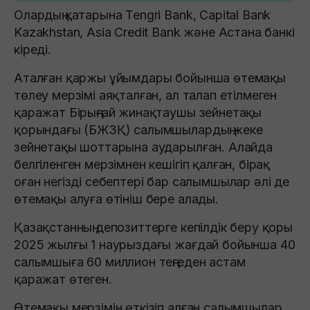
Олардың қатарына Tengri Bank, Capital Bank
Kazakhstan, Asia Credit Bank және Астана банкі
кіреді.
Аталған қаржы ұйымдары бойынша өтемақы
төлеу мерзімі аяқталған, ал талап етілмеген
қаражат Бірыңғай жинақтаушы зейнетақы
қорындағы (БЖЗҚ) салымшылардың жеке
зейнетақы шоттарына аударылған. Алайда
белгіленген мерзімнен кешігіп қалған, бірақ
оған негізді себептері бар салымшылар әлі де
өтемақы алуға өтініш бере алады.
Қазақстанның депозиттерге кепілдік беру қоры
2025 жылғы 1 наурыздағы жағдай бойынша 40
салымшыға 60 миллион теңгеден астам
қаражат өтеген.
Өтемақы мерзімін өткізіп алған салымшылар