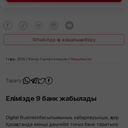
WhatsApp-қа жаңалық жіберу
1 сәуір, 2025 /
Жанар Ғарифоллақызы
/
Жаңалықтар
Тарату:
Елімізде 9 банк жабылады
Digital Businessбасылымының хабарлауынша, қазір
Қазақстанда екінші деңгейлі тоғыз банк таратылу