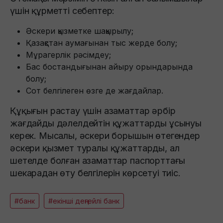
үшін құрметті себептер:
Әскери қызметке шақырылу;
Қазақстан аумағынан тыс жерде болу;
Мұрагерлік рәсімдеу;
Бас бостандығынан айыру орындарында
болу;
Сот белгілеген өзге де жағдайлар.
Құқығын растау үшін азаматтар әрбір
жағдайды дәлелдейтін құжаттарды ұсынуы
керек. Мысалы, әскери борышын өтегендер
әскери қызмет туралы құжаттарды, ал
шетелде болған азаматтар паспорттағы
шекарадан өту белгілерін көрсетуі тиіс.
#банк
#екінші деңгейлі банк