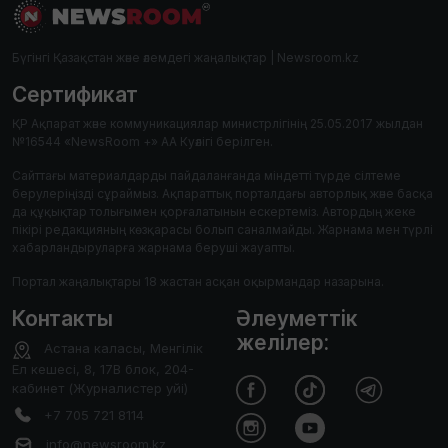
Бүгінгі Қазақстан және әлемдегі жаңалықтар | Newsroom.kz
Сертификат
ҚР Ақпарат және коммуникациялар министрлігінің 25.05.2017 жылдан
№16544 «NewsRoom +» АА Куәлігі берілген.
Сайттағы материалдарды пайдаланғанда міндетті түрде сілтеме
берулеріңізді сұраймыз. Ақпараттық порталдағы авторлық және басқа
да құқықтар толығымен қорғалатынын ескертеміз. Автордың жеке
пікірі редакцияның көзқарасы болып саналмайды. Жарнама мен түрлі
хабарландыруларға жарнама беруші жауапты.
Портал жаңалықтары 18 жастан асқан оқырмандар назарына.
Контакты
Әлеуметтік
желілер:
Астана каласы, Менгілік
Ел кешесі, 8, 17В блок, 204-
кабинет (Журналистер уйі)
+7 705 721 8114
info@newsroom.kz