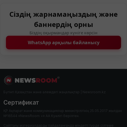
Сіздің жарнамаңыздың және
баннердің орны
Біздің оқырмандар күніге көрсін
WhatsApp арқылы байланысу
Бүгінгі Қазақстан және әлемдегі жаңалықтар | Newsroom.kz
Сертификат
ҚР Ақпарат және коммуникациялар министрлігінің 25.05.2017 жылдан
№16544 «NewsRoom +» АА Куәлігі берілген.
Сайттағы материалдарды пайдаланғанда міндетті түрде сілтеме