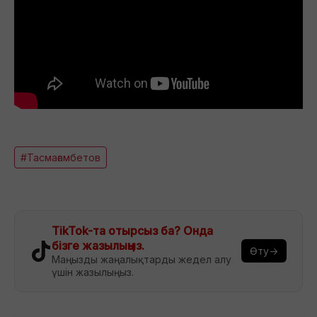
#Тасмағамбетов
TikTok-та отырсыз ба? Онда
бізге жазылыңыз.
Өту→
Маңызды жаңалықтарды жедел алу
үшін жазылыңыз.