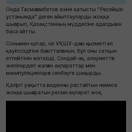
Онда Тасмағамбетов өзіне қатысты "Ресейшіл
ұстанымда" деген айыптауларды жоққа
шығарып, Қазақстанның мүддесіне адалдығын
баса айтты.
Сонымен қатар, ол ҰҚШҰ-дағы қызметі ел
қауіпсіздігіне бағытталғанын, бұл оны сатқын
етпейтінін жеткізді. Сондай-ақ, әлеуметтік
желілердегі жалған ақпараттар мен
манипуляцияларға сенбеуге шақырды.
Қазіргі уақытта видеоны растайтын немесе
жоққа шығаратын ресми ақпарат жоқ.