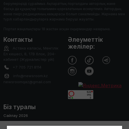
берулеріңізді сұраймыз. Ақпараттық порталдағы авторлық және
басқа да құқықтар толығымен қорғалатынын ескертеміз. Автордың
жеке пікірі редакцияның көзқарасы болып саналмайды. Жарнама мен
түрлі хабарландыруларға жарнама беруші жауапты.
Портал жаңалықтары 18 жастан асқан оқырмандар назарына.
Контакты
Әлеуметтік
желілер:
Астана каласы, Менгілік
Ел кешесі, 8, 17В блок, 204-
кабинет (Журналистер уйі)
+7 705 721 8114
info@newsroom.kz
newsroomqaz@gmail.com
Біз туралы
Сайлау 2026
Редакция