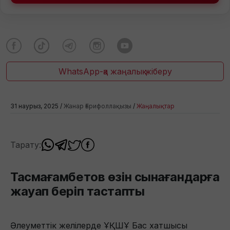
WhatsApp-қа жаңалық жіберу
31 наурыз, 2025 /
Жанар Ғарифоллақызы
/
Жаңалықтар
Тарату:
Тасмағамбетов өзін сынағандарға
жауап беріп тастапты
Әлеуметтік желілерде ҰҚШҰ Бас хатшысы