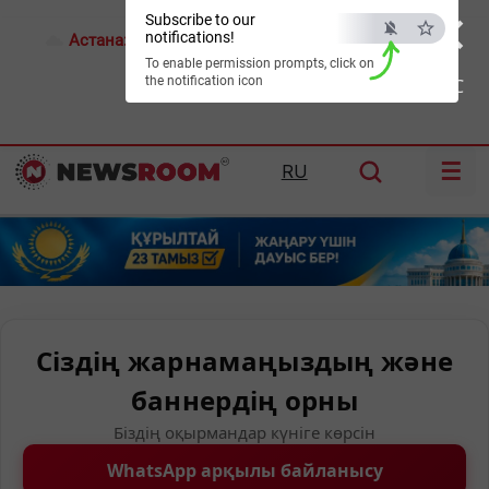
×
Subscribe to our
notifications!
Астана:
26°C
Алматы:
34°C
Шымкент:
39°C
To enable permission prompts, click on
the notification icon
ESC
☰
RU
Сіздің жарнамаңыздың және
баннердің орны
Біздің оқырмандар күніге көрсін
WhatsApp арқылы байланысу