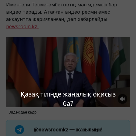
Иманғали Тасмағамбетовтің мәлімдемесі бар
видео тарады. Аталған видео ресми емес
аккаунтта жарияланған, деп хабарлайды
newsroom.kz.
Қазақ тілінде жаңалық оқисыз
ба?
Видеодан кадр
@newsroomkz
— жазылыңыз!