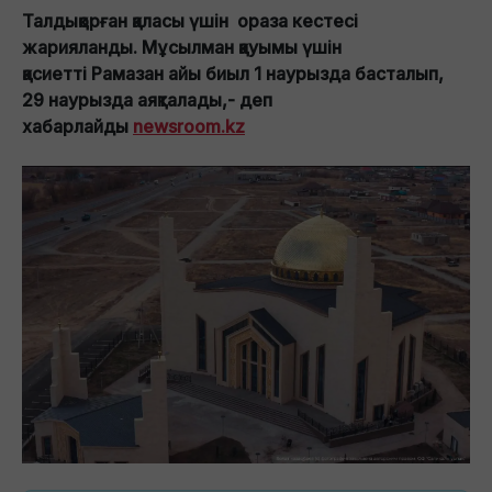
Талдықорған қаласы үшін ораза кестесі
жарияланды. Мұсылман қауымы үшін
қасиетті Рамазан айы биыл 1 наурызда басталып,
29 наурызда аяқталады,- деп
хабарлайды
newsroom.kz