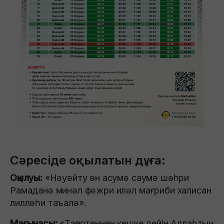
Сәресіде оқылатын дұға:
Оқылуы:
«Нәуәйту ән асумә саумә шәһри
Рамаданә минәл фәжри иләл мағриби халисан
лилләһи таъалә».
Мағынасы:
«Таңертеннен кешке дейін Аллаһтың