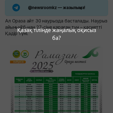
@newsroomkz
— жазылыңыз!
Ал Ораза айт 30 наурызда басталады. Наурыз
айының 26-нан 27-сіне қараған түн – қасиетті
Қазақ тілінде жаңалық оқисыз
Қадір түні.
ба?