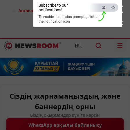
×
Subscribe to our
notifications!
Астана:
18°C
Алматы:
22°C
Шымкент:
26°C
To enable permission prompts, click on
the notification icon
ESC
☰
RU
Сіздің жарнамаңыздың және
баннердің орны
Біздің оқырмандар күніге көрсін
WhatsApp арқылы байланысу