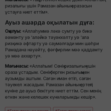
ризалығы үшін Рамазан айының оразасын
ұстауға ниет еттім».
Ауыз ашарда оқылатын дұға:
Оқылуы:
«Аллаһуммә ләкә сумту уә бикә
әәмәнту уә ‘аләйкә тәуәккәлту уә ‘ала
ризқикә әфтарту уә саумәлғади мин шәһри
Рамадана нәуәйту, фәғфирлии мәә қаддамту
уә мәә аххарту».
Мағынасы:
«Аллаһым! Сенің ризалығың үшін
ораза ұстадым. Сенің берген ризығыңмен
аузымды аштым. Саған иман етіп, саған
тәуекел жасадым. Рамазан айының ертеңгі
күніне де ауыз бекітуге ниет еттім. Сен менің
өткен және келешек күнәларымды кешір».
#Талдықорған ауызашар
#Талдықорған сәресі