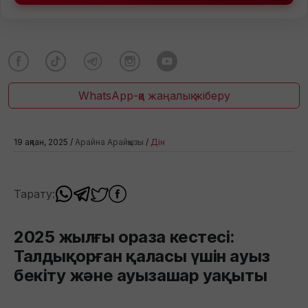
WhatsApp-қа жаңалық жіберу
19 ақпан, 2025 /
Арайна Арайқызы
/
Дін
Тарату:
2025 жылғы ораза кестесі:
Талдықорған қаласы үшін ауыз
бекіту және ауызашар уақыты