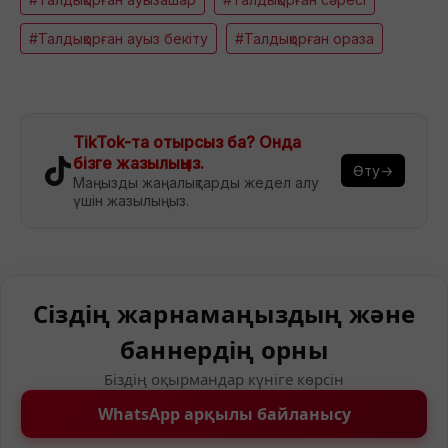
#Талдықорған ауыз бекіту
#Талдықорған ораза
TikTok-та отырсыз ба? Онда
бізге жазылыңыз.
Өту→
Маңызды жаңалықтарды жедел алу
үшін жазылыңыз.
Сіздің жарнамаңыздың және
баннердің орны
Біздің оқырмандар күніге көрсін
WhatsApp арқылы байланысу