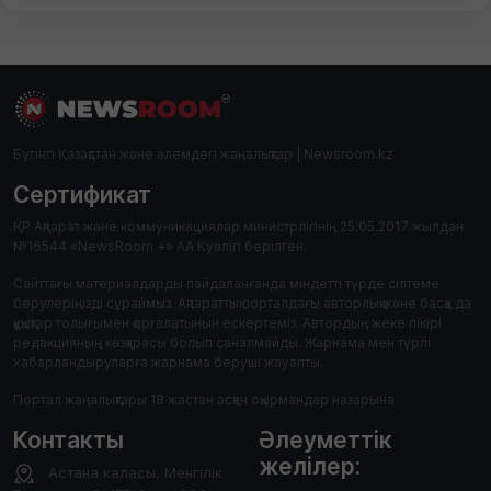
Бүгінгі Қазақстан және әлемдегі жаңалықтар | Newsroom.kz
Сертификат
ҚР Ақпарат және коммуникациялар министрлігінің 25.05.2017 жылдан
№16544 «NewsRoom +» АА Куәлігі берілген.
Сайттағы материалдарды пайдаланғанда міндетті түрде сілтеме
берулеріңізді сұраймыз. Ақпараттық порталдағы авторлық және басқа да
құқықтар толығымен қорғалатынын ескертеміз. Автордың жеке пікірі
редакцияның көзқарасы болып саналмайды. Жарнама мен түрлі
хабарландыруларға жарнама беруші жауапты.
Портал жаңалықтары 18 жастан асқан оқырмандар назарына.
Контакты
Әлеуметтік
желілер:
Астана каласы, Менгілік