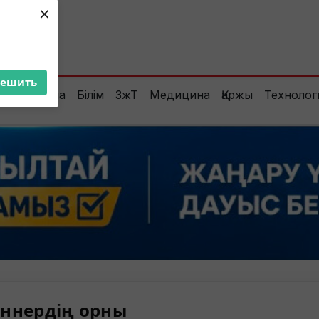
×
ент:
21°C
решить
Сараптама
Білім
ЗжТ
Медицина
Қаржы
Технолог
ннердің орны