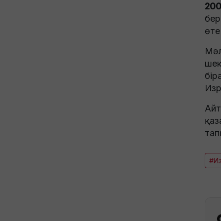
200
бер
өте
Мәл
шек
бір
Изр
Айт
қаз
тап
#И