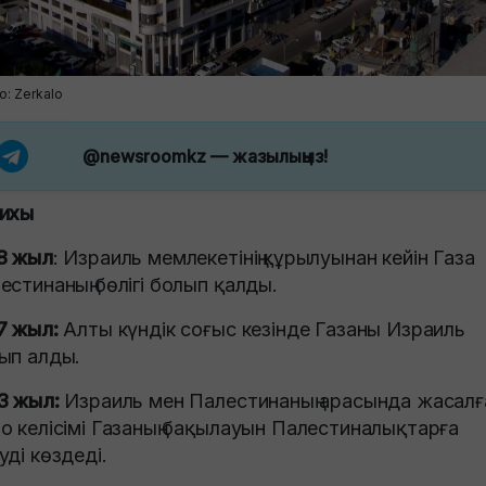
о: Zerkalo
@newsroomkz
— жазылыңыз!
ихы
8 жыл
: Израиль мемлекетінің құрылуынан кейін Газа
естинаның бөлігі болып қалды.
7 жыл:
Алты күндік соғыс кезінде Газаны Израиль
ып алды.
3 жыл:
Израиль мен Палестинаның арасында жасалғ
о келісімі Газаның бақылауын Палестиналықтарға
уді көздеді.