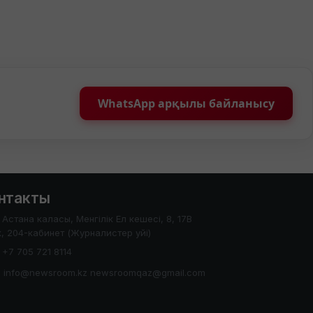
WhatsApp арқылы байланысу
нтакты
Астана каласы, Менгілік Ел кешесі, 8, 17В
, 204-кабинет (Журналистер уйі)
+7 705 721 8114
info@newsroom.kz newsroomqaz@gmail.com