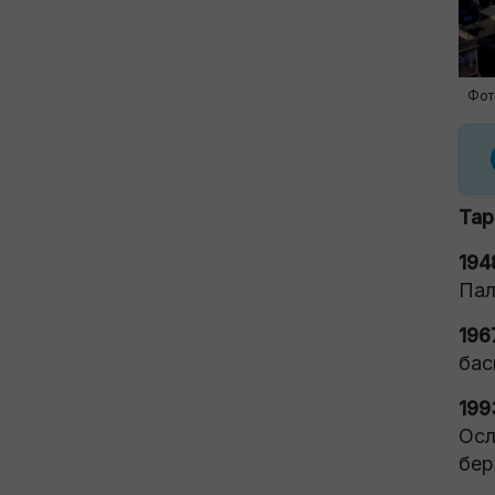
Фот
Тар
194
Пал
196
бас
199
Осл
бер