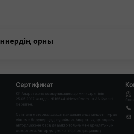
ннердің орны
Сертификат
Ко
ҚР Ақпарат және коммуникациялар министрлігінің
25.05.2017 жылдан №16544 «NewsRoom +» АА Куәлігі
блок
берілген.
Сайттағы материалдарды пайдаланғанда міндетті түрде
сілтеме берулеріңізді сұраймыз. Ақпараттық порталдағы
авторлық және басқа да құқықтар толығымен қорғалатынын
ескертеміз. Автордың жеке пікірі редакцияның