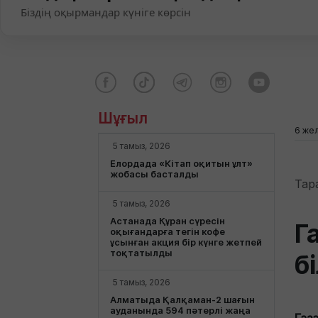
Біздің оқырмандар күніге көрсін
Шұғыл
6 жел
5 тамыз, 2026
Елордада «Кітап оқитын ұлт»
жобасы басталды
Тар
5 тамыз, 2026
Астанада Құран сүресін
Г
оқығандарға тегін кофе
ұсынған акция бір күнге жетпей
тоқтатылды
б
5 тамыз, 2026
Алматыда Қалқаман-2 шағын
ауданында 594 пәтерлі жаңа