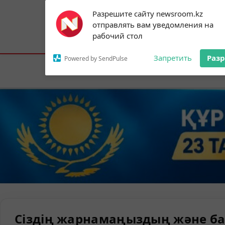
Subscribe to our
Разрешите сайту newsroom.kz
notifications!
отправлять вам уведомления на
To enable permission prompts, click on
Астана:
16°C
Алматы:
19°C
Шымк
рабочий стол
the notification icon
Запретить
Раз
Powered by SendPulse
Елорда
Сіздің жарнамаңыздың және ба