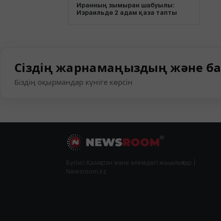
Иранның зымыран шабуылы:
Израильде 2 адам қаза тапты
Сіздің жарнамаңыздың және ба
Біздің оқырмандар күніге көрсін
Бүгінгі Қазақстан және әлемдегі жаңалықтар |
Newsroom.kz