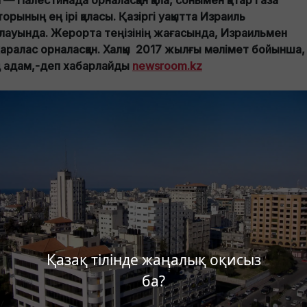
 — Палестинада орналасқан қала, сонымен қатар Газа
орының ең ірі қаласы. Қазіргі уақытта Израиль
ылауында. Жерорта теңізінің жағасында, Израильмен
аралас орналасқан. Халқы 2017 жылғы мәлімет бойынша,
 адам,-деп хабарлайды
newsroom.kz
Қазақ тілінде жаңалық оқисыз
ба?