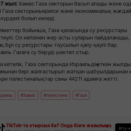
7 жыл:
Хамас Газа секторын басып алады және од
і Газа секторының саяси және экономикалық жағда
 күрделі болып келеді.
іметтер бойынша, Газа қаласында су ресурстары
теулі. Ол негізінен жер асты суларын пайдаланады,
ақ бұл су ресурстары таусылып қалу қаупі бар.
аиль Газаға су беруді шектеп отыр.
а кетелік, Газа секторында Израильдің өткен жылдың
анынан бері жалғастырып жатқан шабуылдарынан 
қан палестиналықтар саны 44211 адамға жетті.
зраиль
#Хамас
#палестина
#Газа
TikTok-та отырсыз ба? Онда бізге жазылыңыз.
Өту→