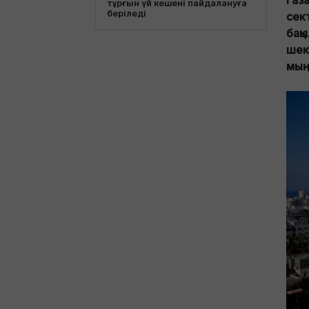
Газа
тұрғын үй кешені пайдалануға
беріледі
сект
бақ
шек
мың