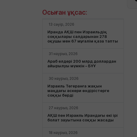
Осыған ұқсас:
13 сәуір, 2026
Иранда АҚШ пен Израильдің
соққылары салдарынан 278
оқушы мен 67 мұғалім қаза тапты
31 наурыз, 2026
Араб елдері 200 млрд доллардан
айырылуы мүмкін – БҰҰ
30 наурыз, 2026
Израиль Тегеранға жақын
маңдағы әскери өндірістерге
соққы берді
27 наурыз, 2026
АҚШ пен Израиль Ирандағы екі ірі
болат зауытына соққы жасады
18 наурыз, 2026