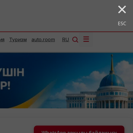
×
ESC
☰
ия
Туризм
auto.room
RU
WhatsApp арқылы байланысу