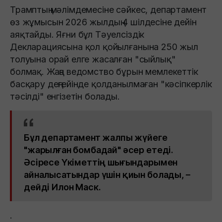
Трамптың мәлімдемесіне сәйкес, департамент
өз жұмысын 2026 жылдың 4 шілдесіне дейін
аяқтайды. Яғни бұл Тәуелсіздік
Декларациясына қол қойылғанына 250 жыл
толуына орай елге жасалған "сыйлық"
болмақ. Жаңа ведомство бұрын мемлекеттік
басқару деңгейінде қолданылмаған "кәсіпкерлік
тәсілді" енгізетін болады.
Бұл департамент жалпы жүйеге
"жарылған бомбадай" әсер етеді.
Әсіресе Үкіметтің шығындарымен
айналысатындар үшін қиын болады, –
дейді Илон Маск.
.