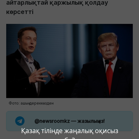
айтарлықтай қаржылық қолдау
көрсетті
Фото: ашық дереккөзден
@newsroomkz
— жазылыңыз!
Қазақ тілінде жаңалық оқисыз