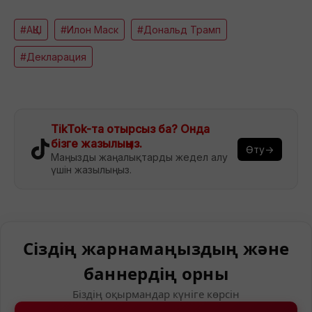
#АҚШ
#Илон Маск
#Дональд Трамп
#Декларация
TikTok-та отырсыз ба? Онда
бізге жазылыңыз.
Өту→
Маңызды жаңалықтарды жедел алу
үшін жазылыңыз.
Сіздің жарнамаңыздың және
баннердің орны
Біздің оқырмандар күніге көрсін