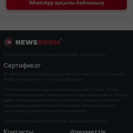
WhatsApp арқылы байланысу
Бүгінгі Қазақстан және әлемдегі жаңалықтар | Newsroom.kz
Сертификат
ҚР Ақпарат және коммуникациялар министрлігінің 25.05.2017 жылдан
№16544 «NewsRoom +» АА Куәлігі берілген.
Сайттағы материалдарды пайдаланғанда міндетті түрде сілтеме
берулеріңізді сұраймыз. Ақпараттық порталдағы авторлық және басқа да
құқықтар толығымен қорғалатынын ескертеміз. Автордың жеке пікірі
редакцияның көзқарасы болып саналмайды. Жарнама мен түрлі
хабарландыруларға жарнама беруші жауапты.
Портал жаңалықтары 18 жастан асқан оқырмандар назарына.
Контакты
Әлеуметтік