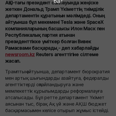
ба?
АҚШ-тағы президент сайлауында жеңіске
жеткен Дональд Трамп Үкіметтің тиімділік
департаментін құратынын мәлімдеді. Оның
айтуынша бұл мекемені Tesla және SpaceX
компанияларының басшысы Илон Маск пен
Республикалық партия атынан
президенттікке үміткер болған Вивек
Рамасвами басқарады,- деп хабарлайды
newsroom.kz
Reuters агенттігіне сілтеме
жасап.
Трамптың айтуынша, департамент бюрократия
мен артық шығындарды азайтуға, федералды
агенттіктерді оңтайландыруға және
мемлекеттік құрылымдарды реформалауға
атсалысады. Бұл ретте департамент Үкімет
аясынан тыс, бірақ Ақ үй және АҚШ бюджет
басқармасымен келісе отырып жұмыс істейді.