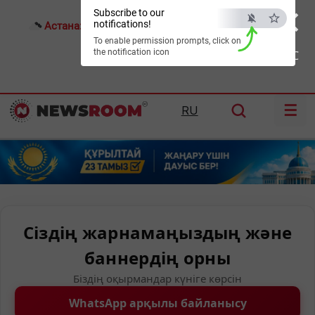
×
Subscribe to our
notifications!
Астана:
18°C
Алматы:
22°C
Шымкент:
26°C
To enable permission prompts, click on
the notification icon
ESC
☰
RU
Сіздің жарнамаңыздың және
баннердің орны
Біздің оқырмандар күніге көрсін
WhatsApp арқылы байланысу