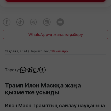
WhatsApp-қа жаңалық жіберу
13 қараша, 2024 /
Перизат Ілес
/
Жаңалықтар
Тарату:
Трамп Илон Маскқа жаңа
қызметке ұсынды
Илон Маск Трамптың сайлау науқанына