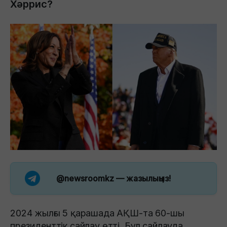
Хәррис?
@newsroomkz
— жазылыңыз!
2024 жылғы 5 қарашада АҚШ-та 60-шы
президенттік сайлау өтті. Бұл сайлауда