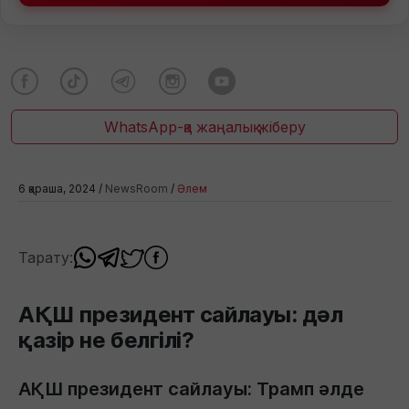
WhatsApp-қа жаңалық жіберу
6 қараша, 2024 /
NewsRoom
/
Әлем
Тарату:
АҚШ президент сайлауы: дәл
қазір не белгілі?
АҚШ президент сайлауы: Трамп әлде