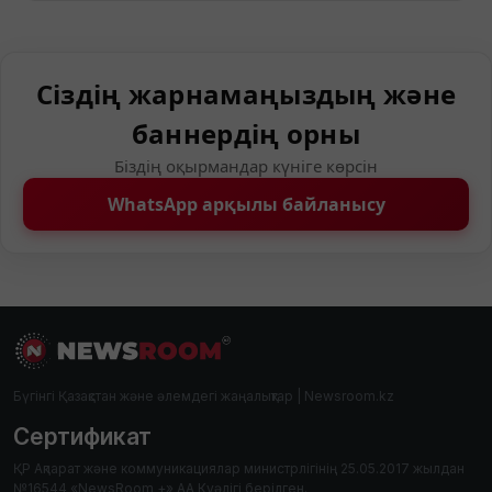
Сіздің жарнамаңыздың және
баннердің орны
Біздің оқырмандар күніге көрсін
WhatsApp арқылы байланысу
Бүгінгі Қазақстан және әлемдегі жаңалықтар | Newsroom.kz
Сертификат
ҚР Ақпарат және коммуникациялар министрлігінің 25.05.2017 жылдан
№16544 «NewsRoom +» АА Куәлігі берілген.