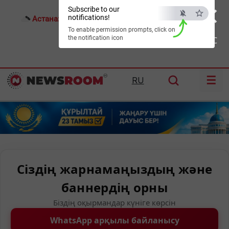
×
Subscribe to our
notifications!
Астана:
23°C
Алматы:
34°C
Шымкент:
37°C
To enable permission prompts, click on
the notification icon
ESC
☰
RU
Сіздің жарнамаңыздың және
баннердің орны
Біздің оқырмандар күніге көрсін
WhatsApp арқылы байланысу