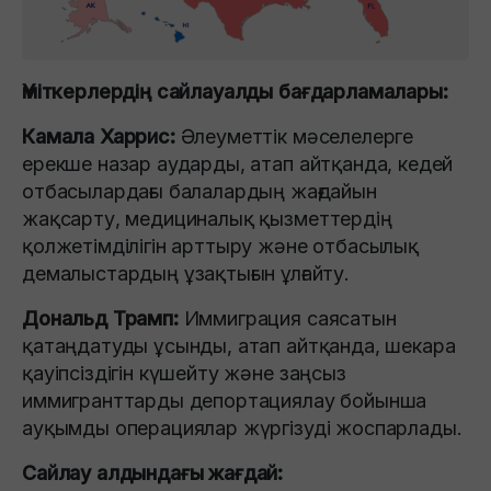
Үміткерлердің сайлауалды бағдарламалары:
Камала Харрис:
Әлеуметтік мәселелерге
ерекше назар аударды, атап айтқанда, кедей
отбасылардағы балалардың жағдайын
жақсарту, медициналық қызметтердің
қолжетімділігін арттыру және отбасылық
демалыстардың ұзақтығын ұлғайту.
Дональд Трамп:
Иммиграция саясатын
қатаңдатуды ұсынды, атап айтқанда, шекара
қауіпсіздігін күшейту және заңсыз
иммигранттарды депортациялау бойынша
ауқымды операциялар жүргізуді жоспарлады.
Сайлау алдындағы жағдай: