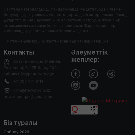
Сайттағы материалдарды пайдаланғанда міндетті түрде сілтеме
берулеріңізді сұраймыз. Ақпараттық порталдағы авторлық және басқа да
құқықтар толығымен қорғалатынын ескертеміз. Автордың жеке пікірі
редакцияның көзқарасы болып саналмайды. Жарнама мен түрлі
хабарландыруларға жарнама беруші жауапты.
Портал жаңалықтары 18 жастан асқан оқырмандар назарына.
Контакты
Әлеуметтік
желілер:
Астана каласы, Менгілік
Ел кешесі, 8, 17В блок, 204-
кабинет (Журналистер уйі)
+7 705 721 8114
info@newsroom.kz
newsroomqaz@gmail.com
Біз туралы
Сайлау 2026