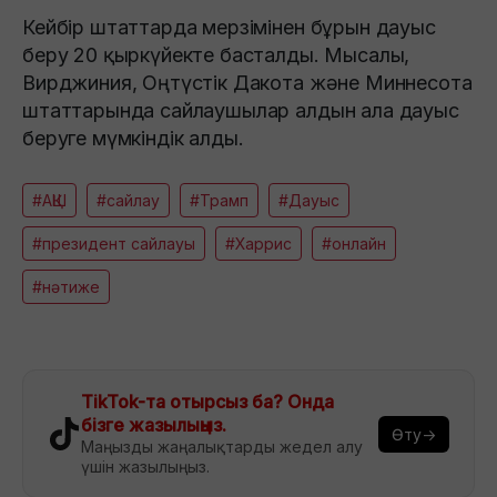
Кейбір штаттарда мерзімінен бұрын дауыс
беру 20 қыркүйекте басталды. Мысалы,
Вирджиния, Оңтүстік Дакота және Миннесота
штаттарында сайлаушылар алдын ала дауыс
беруге мүмкіндік алды.
#АҚШ
#сайлау
#Трамп
#Дауыс
#президент сайлауы
#Харрис
#онлайн
#нәтиже
TikTok-та отырсыз ба? Онда
бізге жазылыңыз.
Өту→
Маңызды жаңалықтарды жедел алу
үшін жазылыңыз.