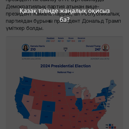
Демократиялық партия атынан вице-
Қазақ тілінде жаңалық оқисыз
президент Камала Харрис, ал Республикалық
ба?
партиядан бұрынғы президент Дональд Трамп
үміткер болды.