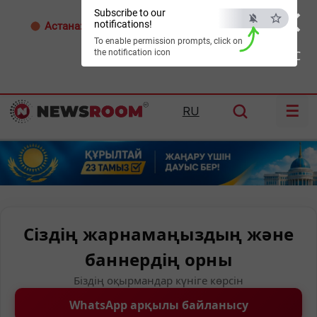
×
Subscribe to our
notifications!
Астана:
32°C
Алматы:
35°C
Шымкент:
39°C
To enable permission prompts, click on
the notification icon
ESC
☰
RU
Сіздің жарнамаңыздың және
баннердің орны
Біздің оқырмандар күніге көрсін
WhatsApp арқылы байланысу