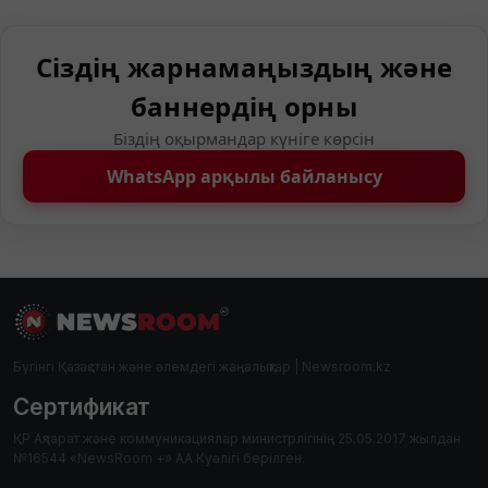
Сіздің жарнамаңыздың және
баннердің орны
Біздің оқырмандар күніге көрсін
WhatsApp арқылы байланысу
Бүгінгі Қазақстан және әлемдегі жаңалықтар | Newsroom.kz
Сертификат
ҚР Ақпарат және коммуникациялар министрлігінің 25.05.2017 жылдан
№16544 «NewsRoom +» АА Куәлігі берілген.