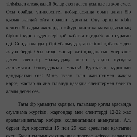
тілімізден алсақ қалай болар екен деген ұсыныс та жоқ емес.
Осы орайда, университет қабырғасында орын алған бір
қызық жағдай ойға оралып тұрғаны. Оқу орнына кіріп
келген бір адам жастардан «Журналистика мамандығының
бірінші курс студенттері қай қабатта оқиды?» деп сұраған
еді. Сонда олардың бірі «балмұздақтар екінші қабатта» деп
жауап берді. Осы кезде жастар жиі қолданатын «перваш»
деген сленгтің «балмұздақ» деген қазақша нұсқасы
жанымызға балмұздақтай жақты! Құлақтың құрышын
қандыратын сөз! Міне, туған тілін жан-тәнімен жақсы
көрсе, жастар да ана тілімізді қазақша сленгтермен байыта
алады деген сөз.
Тағы бір қызықты қараңыз, ғалымдар қоғам арасында
сауалнама жүргізіп, жаргондар мен сленгтерді 12-22 жас
аралығындағылар көбірек қолданатынын анықтаған. Ал,
бұрын бұл көрсеткіш 15 пен 25 жас аралығын қамтыған
екен. Бұған ғылыми-техникалық прогрес, әсіресе, ғаламтор