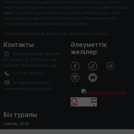
Сайттағы материалдарды пайдаланғанда міндетті түрде сілтеме
берулеріңізді сұраймыз. Ақпараттық порталдағы авторлық және басқа да
құқықтар толығымен қорғалатынын ескертеміз. Автордың жеке пікірі
редакцияның көзқарасы болып саналмайды. Жарнама мен түрлі
хабарландыруларға жарнама беруші жауапты.
Портал жаңалықтары 18 жастан асқан оқырмандар назарына.
Контакты
Әлеуметтік
желілер:
Астана каласы, Менгілік
Ел кешесі, 8, 17В блок, 204-
кабинет (Журналистер уйі)
+7 705 721 8114
info@newsroom.kz
newsroomqaz@gmail.com
Біз туралы
Сайлау 2026
Редакция