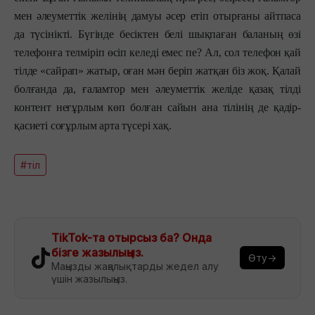
мен әлеуметтік желінің дамуы әсер етіп отырғаны айтпаса
да түсінікті. Бүгінде бесіктен белі шықпаған баланың өзі
телефонға телміріп өсіп келеді емес пе? Ал, сол телефон қай
тілде «сайрап» жатыр, оған мән беріп жатқан біз жоқ. Қалай
болғанда да, ғаламтор мен әлеуметтік желіде қазақ тілді
контент неғұрлым көп болған сайын ана тілінің де қадір-
қасиеті соғұрлым арта түсері хақ.
#тіл
TikTok-та отырсыз ба? Онда
бізге жазылыңыз.
Өту→
Маңызды жаңалықтарды жедел алу
үшін жазылыңыз.