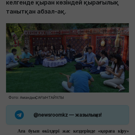
келгенде қыран көзіндей қырағылық
танытқан абзал-ақ.
Фото: Амандық САҒЫНТАЙҰЛЫ
@newsroomkz
— жазылыңыз!
Аға буын өкілдері жас кездерінде «қораға кіру»