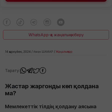
WhatsApp-қа жаңалық жіберу
14 қыркүйек, 2024 /
Аман ШАМАР
/
Жаңалықтар
Тарату:
Жастар жаргонды көп қолдана
ма?
Мемлекеттік тілдің қолдану аясына