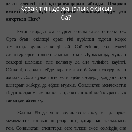
деген сленгті жиі қолданғандарын айтады. Олардан
Қазақ тілінде жаңалық оқисыз
кейінгі буын бұл сөз тіркесін «косякқа кіру» деп
ба?
өзгерткен. Неге?
Бұған олардың өмір сүрген орталары әсер етсе керек.
Орта буын өкілдері орыс тілі дүрілдеп тұрған кеңес
заманында дүниеге келді ғой. Сәйкесінше, сол кездегі
сленгтер орыс тілінен алынып отыр. Дұрысында, мұндай
сөздерді шамадан тыс қолдану да ана тілімізге қауіпті.
Өйткені, олардан кейде паразит және бейәдеп сөздер туып
жатады. Солар уақыт өте келе әдеби сөздерді қолданыстан
шығарып жіберуі де әбден мүмкін. Сондықтан мемлекеттік
тілдің қолдану аясына келгенде қыран көзіндей қырағылық
танытқан абзал-ақ.
Жалпы, біз де, яғни, журналистер қауымы да әркез
мемлекеттік тіл жанашырларының қатарынан табыламыз
ғой. Сондықтан, сленгтерді өзге тілден емес, өзіміздің ана