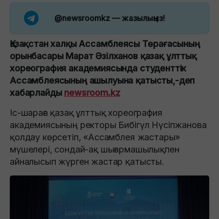
@newsroomkz
— жазылыңыз!
Қазақстан халқы Ассамблеясы Төрағасының
орынбасары Марат Әзілханов қазақ ұлттық
хореография академиясында студенттік
Ассамблеясының ашылуына қатысты,-деп
хабарлайды
newsroom.kz
Іс-шараға қазақ ұлттық хореография
академиясының ректоры Бибігүл Нүсіпжанова
қолдау көрсетіп, «Ассамблея жастары»
мүшелері, сондай-ақ шығармашылықпен
айналысып жүрген жастар қатысты.