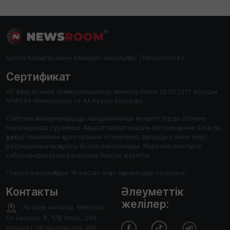
Бүгінгі Қазақстан және әлемдегі жаңалықтар | Newsroom.kz
Сертификат
ҚР Ақпарат және коммуникациялар министрлігінің 25.05.2017 жылдан
№16544 «NewsRoom +» АА Куәлігі берілген.
Сайттағы материалдарды пайдаланғанда міндетті түрде сілтеме
берулеріңізді сұраймыз. Ақпараттық порталдағы авторлық және басқа да
құқықтар толығымен қорғалатынын ескертеміз. Автордың жеке пікірі
редакцияның көзқарасы болып саналмайды. Жарнама мен түрлі
хабарландыруларға жарнама беруші жауапты.
Портал жаңалықтары 18 жастан асқан оқырмандар назарына.
Контакты
Әлеуметтік
желілер:
Астана каласы, Менгілік
Ел кешесі, 8, 17В блок, 204-
кабинет (Журналистер уйі)