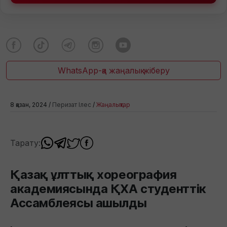
WhatsApp-қа жаңалық жіберу
8 қазан, 2024 /
Перизат Ілес
/
Жаңалықтар
Тарату:
Қазақ ұлттық хореография
академиясында ҚХА студенттік
Ассамблеясы ашылды