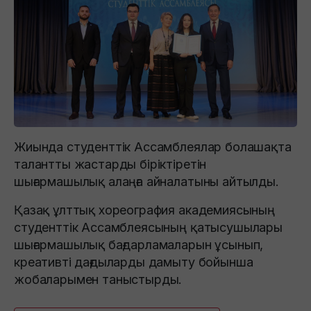
Жиында студенттік Ассамблеялар болашақта
талантты жастарды біріктіретін
шығармашылық алаңға айналатыны айтылды.
Қазақ ұлттық хореография академиясының
студенттік Ассамблеясының қатысушылары
шығармашылық бағдарламаларын ұсынып,
креативті дағдыларды дамыту бойынша
жобаларымен таныстырды.