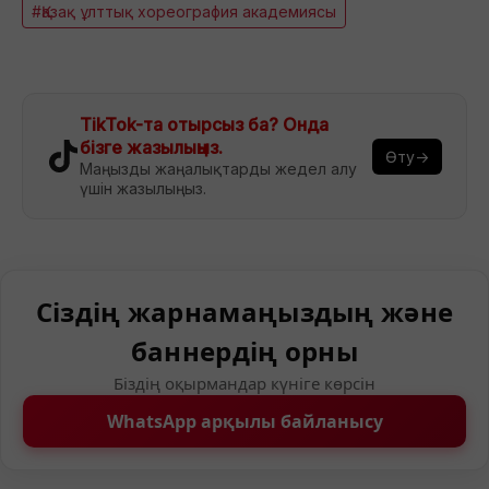
#Қазақ ұлттық хореография академиясы
TikTok-та отырсыз ба? Онда
бізге жазылыңыз.
Өту→
Маңызды жаңалықтарды жедел алу
үшін жазылыңыз.
Сіздің жарнамаңыздың және
баннердің орны
Біздің оқырмандар күніге көрсін
WhatsApp арқылы байланысу