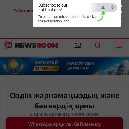
×
Subscribe to our
notifications!
Астана:
17°C
Алматы:
24°C
Шымкент:
31°C
To enable permission prompts, click on
the notification icon
ESC
☰
RU
Сіздің жарнамаңыздың және
баннердің орны
Біздің оқырмандар күніге көрсін
WhatsApp арқылы байланысу