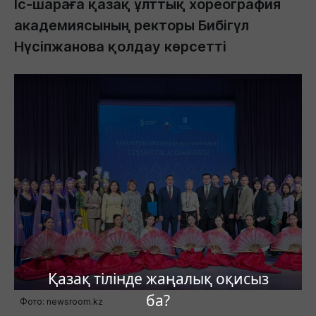
Іс-шараға қазақ ұлттық хореография
академиясының ректоры Бибігүл
Нүсіпжанова қолдау көрсетті
Қазақ тілінде жаңалық оқисыз
ба?
Фото: newsroom.kz