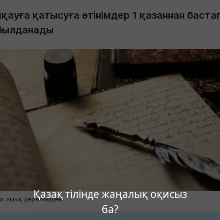
қауға қатысуға өтінімдер 1 қазаннан баста
былданады
Қазақ тілінде жаңалық оқисыз
о: ашық дереккөзден
ба?