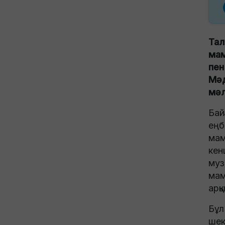
Тал
мам
пен
Мәд
мәл
Бай
еңб
мам
кен
муз
мам
арқ
Бұл
шек