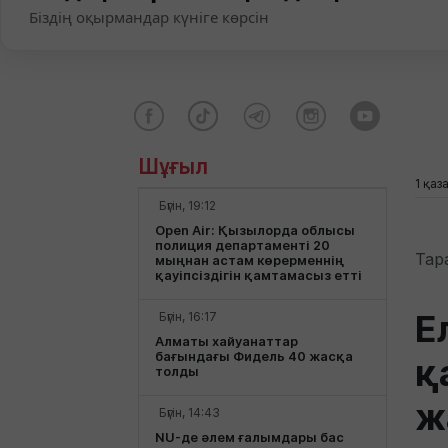
Біздің оқырмандар күніге көрсін
Шұғыл
1 қаз
Бүгін, 19:12
Open Air: Қызылорда облысы
полиция департаменті 20
Тар
мыңнан астам көрерменнің
қауіпсіздігін қамтамасыз етті
Е
Бүгін, 16:17
Алматы хайуанаттар
бағындағы Фидель 40 жасқа
қ
толды
ж
Бүгін, 14:43
NU-де әлем ғалымдары бас