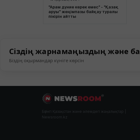
"Арам дүние керек емес" - "Қазақ
аруы" жеңімпазы байқау туралы
пікірін айтты
Сіздің жарнамаңыздың және ба
Біздің оқырмандар күніге көрсін
Бүгінгі Қазақстан және әлемдегі жаңалықтар |
Newsroom.kz