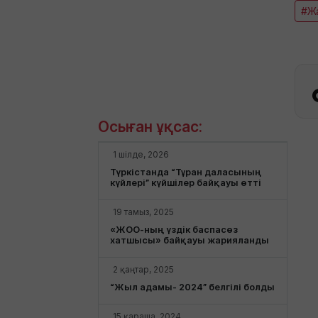
#Жа
Осыған ұқсас:
1 шілде, 2026
Түркістанда “Тұран даласының
күйлері” күйшілер байқауы өтті
19 тамыз, 2025
«ЖОО-ның үздік баспасөз
хатшысы» байқауы жарияланды
2 қаңтар, 2025
“Жыл адамы- 2024” белгілі болды
15 қараша, 2024