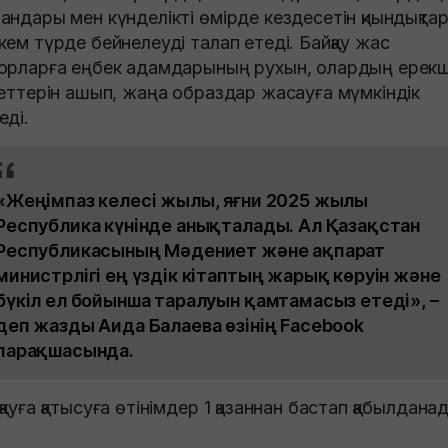
андары мен күнделікті өмірде кездесетін қиындықта
кем түрде бейнелеуді талап етеді. Байқау жас
орларға еңбек адамдарының рухын, олардың ерек
иеттерін ашып, жаңа образдар жасауға мүмкіндік
еді.
«Жеңімпаз келесі жылы, яғни 2025 жылы
Республика күнінде анықталады. Ал Қазақстан
Республикасының Мәдениет және ақпарат
министрлігі ең үздік кітаптың жарық көруін және
бүкіл ел бойынша таралуын қамтамасыз етеді», –
деп жазды Аида Балаева өзінің Facebook
парақшасында.
қауға қатысуға өтінімдер 1 қазаннан бастап қабылдана