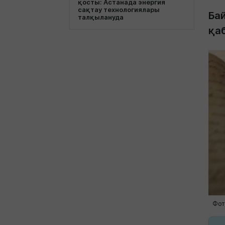
қосты: Астанада энергия
сақтау технологиялары
Бай
талқылануда
қа
Фот