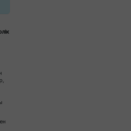
рлік
ы
н
р,
ы
ен