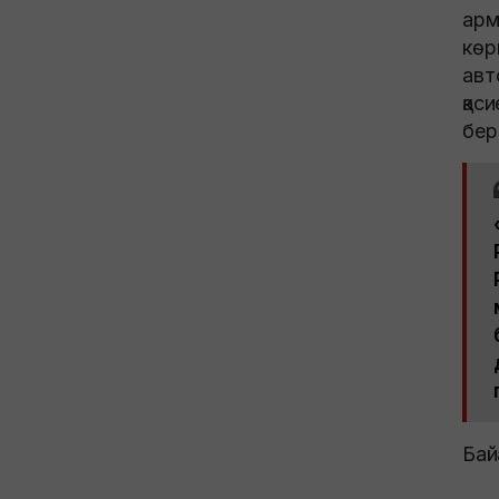
арм
көр
авт
қас
бер
Бай