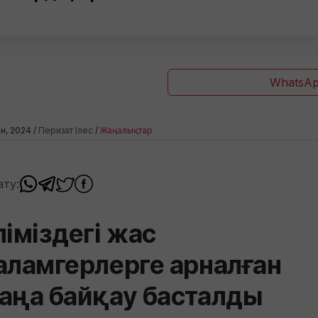
WhatsAp
ан, 2024 /
Перизат Ілес
/
Жаңалықтар
ату:
ліміздегі жас
аламгерлерге арналған
аңа байқау басталды