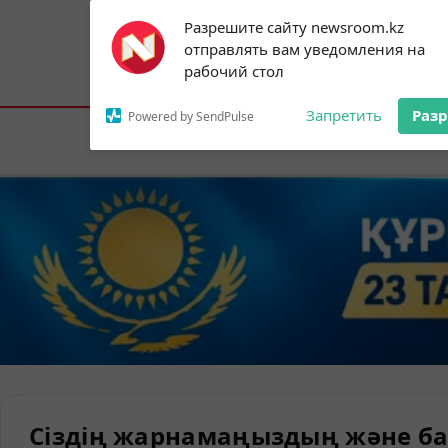
Subscribe to our
Разрешите сайту newsroom.kz
notifications!
отправлять вам уведомления на
To enable permission prompts, click on
Астана:
19°C
Алматы:
23°C
Шымк
рабочий стол
the notification icon
Запретить
Раз
Powered by SendPulse
Елорда
Сіздің жарнамаңыздың және ба