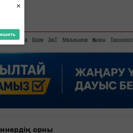
×
ент:
29°C
решить
Сараптама
Білім
ЗжТ
Медицина
Қаржы
Технолог
ннердің орны