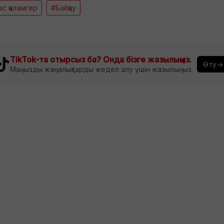
с қаламгер
#Байқау
TikTok-та отырсыз ба? Онда бізге жазылыңыз.
Өту→
Маңызды жаңалықтарды жедел алу үшін жазылыңыз.