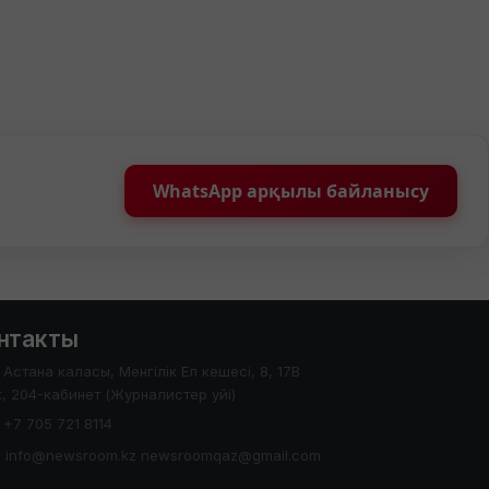
WhatsApp арқылы байланысу
нтакты
Астана каласы, Менгілік Ел кешесі, 8, 17В
, 204-кабинет (Журналистер уйі)
+7 705 721 8114
info@newsroom.kz newsroomqaz@gmail.com