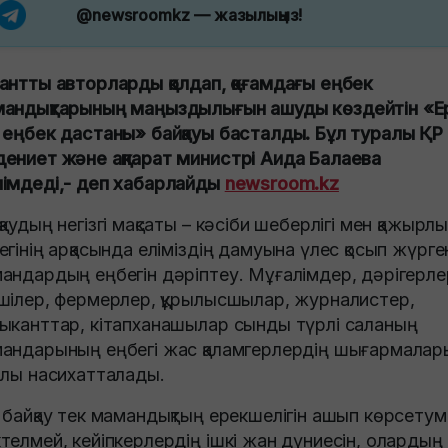
@newsroomkz
— жазылыңыз!
антты авторларды қолдап, қоғамдағы еңбек
андықтарының маңыздылығын ашуды көздейтін «Е
 еңбек дастаны» байқауы басталды. Бұл туралы ҚР
ениет және ақпарат министрі Аида Балаева
імдеді,- деп хабарлайды
newsroom.kz
қаудың негізгі мақсаты – кәсіби шеберлігі мен қажырл
егінің арқасында еліміздің дамуына үлес қосып жүрге
андардың еңбегін дәріптеу. Мұғалімдер, дәрігерле
шілер, фермерлер, құрылысшылар, журналистер,
ыканттар, кітапханашылар сынды түрлі саланың
андарының еңбегі жас қаламгерлердің шығармалар
ылы насихатталады.
 байқау тек мамандықтың ерекшелігін ашып көрсетум
телмей, кейіпкерлердің ішкі жан дүниесін, олардың