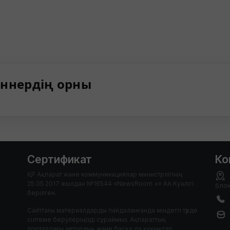
ннердің орны
Сертификат
Ко
ҚР Ақпарат және коммуникациялар министрлігінің
25.05.2017 жылдан №16544 «NewsRoom +» АА Куәлігі
блок
берілген.
Сайттағы материалдарды пайдаланғанда міндетті түрде
сілтеме берулеріңізді сұраймыз. Ақпараттық
порталдағы авторлық және басқа да құқықтар