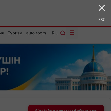
×
ESC
☰
ия
Туризм
auto.room
RU
WhatsApp арқылы байланысу