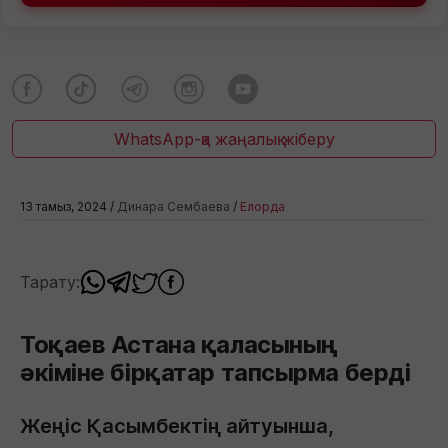
WhatsApp-қа жаңалық жіберу
13 тамыз, 2024 /
Динара Сембаева
/
Елорда
Тарату:
Тоқаев Астана қаласының
әкіміне бірқатар тапсырма берді
Жеңіс Қасымбектің айтуынша,