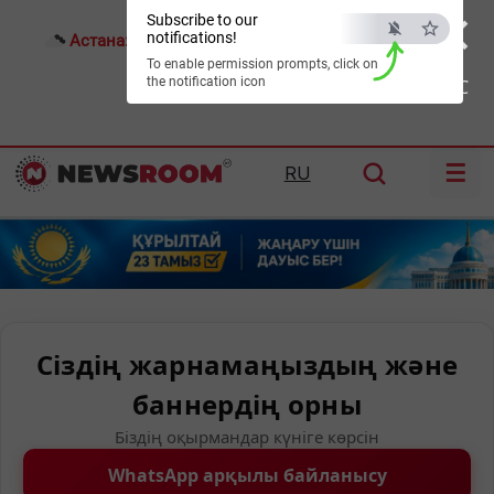
×
Subscribe to our
notifications!
Астана:
27°C
Алматы:
31°C
Шымкент:
36°C
To enable permission prompts, click on
the notification icon
ESC
☰
RU
Сіздің жарнамаңыздың және
баннердің орны
Біздің оқырмандар күніге көрсін
WhatsApp арқылы байланысу