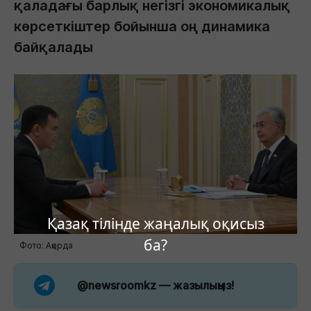
қаладағы барлық негізгі экономикалық
көрсеткіштер бойынша оң динамика
байқалады
Қазақ тілінде жаңалық оқисыз
ба?
Фото: Ақорда
@newsroomkz
— жазылыңыз!