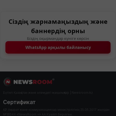
Сіздің жарнамаңыздың және
баннердің орны
Біздің оқырмандар күніге көрсін
WhatsApp арқылы байланысу
Бүгінгі Қазақстан және әлемдегі жаңалықтар | Newsroom.kz
Сертификат
ҚР Ақпарат және коммуникациялар министрлігінің 25.05.2017 жылдан
№16544 «NewsRoom +» АА Куәлігі берілген.