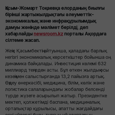
Қасым-Жомарт Тоқаевқа елорданың биылғы
бірінші жартыжылдықтағы әлеуметтік-
экономикалық және инфрақұрылымдық
дамуы жөнінде мәлімет берілді, деп
хабарлайды
newsroom.kz
порталы Ақордаға
сілтеме жасап.
Жеңіс Қасымбектің айтуынша, қаладағы барлық
негізгі экономикалық көрсеткіштер бойынша оң
динамика байқалады. Инвестиция көлемі 632
миллиард теңгеден асты. Бұл өткен жылдың осы
кезеңімен салыстырғанда 13,2 пайызға артық.
Өңдеу өнеркәсібі, медицина, білім, көлік және
логистика салаларындағы жобалар белсенді
түрде жүзеге асырылып жатыр. Президентке
мектеп, қолжетімді баспана, медициналық
орталықтар құрылысы, апатты жағдайдағы
ескі үйлерді бұзу, тұрғын үй алаптарын