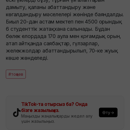
дамыту, қаланы абаттандыру және
көгалдандыру мәселелері жөнінде баяндалды.
Биыл 20-дан астам мектеп пен 4500 орындық
6 студенттік жатақхана салынады. Бұдан
бөлек елордада 170 аула мен қоғамдық орын,
атап айтқанда саябақтар, гүлзарлар,
желекжолдар абаттандырылып, 70-ке жуық
көше жөнделеді.
#тоқаев
TikTok-та отырсыз ба? Онда
бізге жазылыңыз.
Өту→
Маңызды жаңалықтарды жедел алу
үшін жазылыңыз.