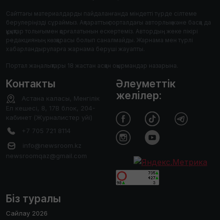
Сайттағы материалдарды пайдаланғанда міндетті түрде сілтеме
берулеріңізді сұраймыз. Ақпараттық порталдағы авторлық және басқа да
құқықтар толығымен қорғалатынын ескертеміз. Автордың жеке пікірі
редакцияның көзқарасы болып саналмайды. Жарнама мен түрлі
хабарландыруларға жарнама беруші жауапты.
Портал жаңалықтары 18 жастан асқан оқырмандар назарына.
Контакты
Әлеуметтік
желілер:
Астана каласы, Менгілік
Ел кешесі, 8, 17В блок, 204-
кабинет (Журналистер уйі)
+7 705 721 8114
info@newsroom.kz
newsroomqaz@gmail.com
Біз туралы
Сайлау 2026